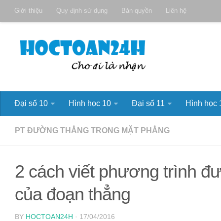
Giới thiệu
Quy định sử dụng
Bản quyền
Liên hệ
Đại số 10
Hình học 10
Đại số 11
Hình học 
PT ĐƯỜNG THẲNG TRONG MẶT PHẲNG
2 cách viết phương trình đ
của đoạn thẳng
BY
HOCTOAN24H
· 17/04/2016