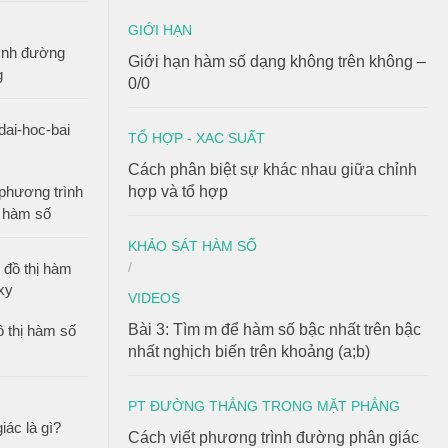
GIỚI HẠN
rình đường
Giới hạn hàm số dạng không trên không –
g
0/0
TỔ HỢP - XAC SUẤT
Cách phân biệt sự khác nhau giữa chỉnh
 phương trình
hợp và tổ hợp
ị hàm số
KHẢO SÁT HÀM SỐ
/
VIDEOS
Bài 3: Tìm m để hàm số bậc nhất trên bậc
ồ thị hàm số
nhất nghịch biến trên khoảng (a;b)
PT ĐƯỜNG THẲNG TRONG MẶT PHẲNG
iác là gì?
Cách viết phương trình đường phân giác