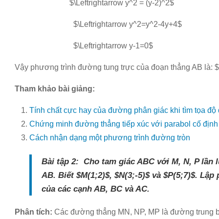
$\Leftrightarrow y^2 = (y-2)^2$
$\Leftrightarrow y^2=y^2-4y+4$
$\Leftrightarrow y-1=0$
Vậy phương trình đường tung trực của đoạn thẳng AB là: 
Tham khảo bài giảng:
Tính chất cực hay của đường phân giác khi tìm tọa độ
Chứng minh đường thẳng tiếp xúc với parabol cố định
Cách nhận dạng một phương trình đường tròn
Bài tập 2: Cho tam giác ABC với M, N, P lần 
AB. Biết $M(1;2)$, $N(3;-5)$ và $P(5;7)$. Lậ
của các cạnh AB, BC và AC.
Phân tích:
Các đường thẳng MN, NP, MP là đường trung bì