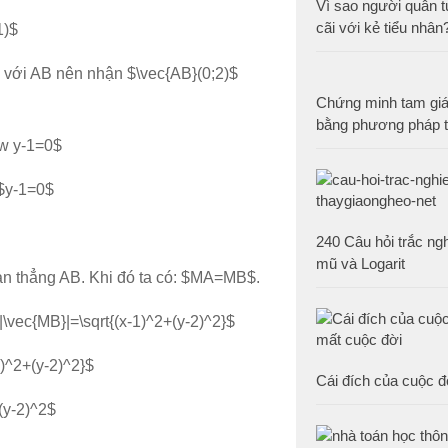
Vì sao người quân t
cãi với kẻ tiểu nhân
1)$
với AB nên nhận $\vec{AB}(0;2)$
Chứng minh tam gi
bằng phương pháp t
ow y-1=0$
 $y-1=0$
240 Câu hỏi trắc n
mũ và Logarit
oạn thẳng AB. Khi đó ta có: $MA=MB$.
\vec{MB}|=\sqrt{(x-1)^2+(y-2)^2}$
1)^2+(y-2)^2}$
Cái đích của cuộc đ
+(y-2)^2$