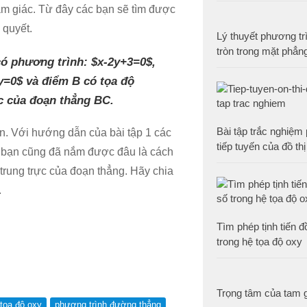
am giác. Từ đây các bạn sẽ tìm được
 quyết.
Lý thuyết phương t
tròn trong mặt phẳn
ó phương trình: $x-2y+3=0$,
y=0$ và điểm B có tọa độ
ực của đoạn thẳng BC.
Bài tập trắc nghiệm
ện. Với hướng dẫn của bài tập 1 các
tiếp tuyến của đồ th
c bạn cũng đã nắm được đâu là cách
 trung trực của đoạn thẳng. Hãy chia
.
Tìm phép tịnh tiến đ
trong hệ tọa độ oxy
Trọng tâm của tam g
 tọa độ oxy
phương trình đường thẳng