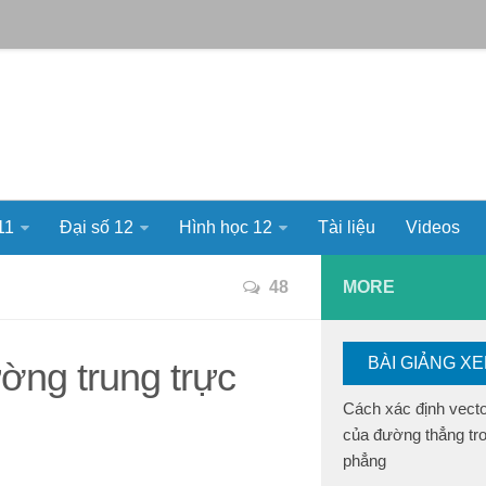
11
Đại số 12
Hình học 12
Tài liệu
Videos
48
MORE
BÀI GIẢNG X
ường trung trực
Cách xác định vect
của đường thẳng tr
phẳng