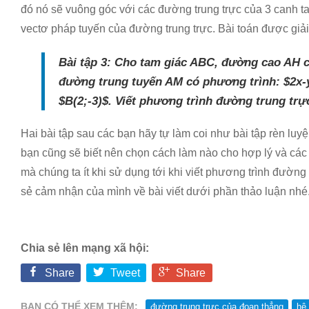
đó nó sẽ vuông góc với các đường trung trực của 3 canh t
vectơ pháp tuyến của đường trung trực. Bài toán được giải
Bài tập 3: Cho tam giác ABC, đường cao AH c
đường trung tuyến AM có phương trình: $2x-
$B(2;-3)$. Viết phương trình đường trung tr
Hai bài tập sau các bạn hãy tự làm coi như bài tập rèn luy
bạn cũng sẽ biết nên chọn cách làm nào cho hợp lý và cá
mà chúng ta ít khi sử dụng tới khi viết phương trình đường
sẻ cảm nhận của mình về bài viết dưới phần thảo luận nhé
Chia sẻ lên mạng xã hội:
Share
Tweet
Share
BẠN CÓ THỂ XEM THÊM:
đường trung trực của đoạn thẳng
hệ