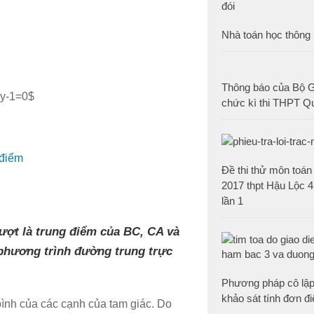
Nhà toán học thông 
Thông báo của Bộ 
$y-1=0$
chức kì thi THPT Q
 điểm
Đề thi thử môn toán
2017 thpt Hậu Lộc 
lần 1
lượt là trung điểm của BC, CA và
p phương trình đường trung trực
Phương pháp cô lập
khảo sát tính đơn đ
nh của các cạnh của tam giác. Do