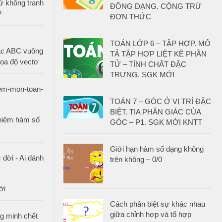
ử không tranh
ĐỒNG DẠNG. CỘNG TRỪ
?
ĐƠN THỨC
TOÁN LỚP 6 – TẬP HỢP. MÔ
ác ABC vuông
TẢ TẬP HỢP LIỆT KÊ PHẦN
ọa độ vectơ
TỬ – TÍNH CHẤT ĐẶC
TRƯNG. SGK MỚI
TOÁN 7 – GÓC Ở VỊ TRÍ ĐẶC
BIỆT. TIA PHÂN GIÁC CỦA
ghiệm hàm số
GÓC – P1. SGK MỚI KNTT
Giới hạn hàm số dạng không
trên không – 0/0
ời
Cách phân biệt sự khác nhau
giữa chỉnh hợp và tổ hợp