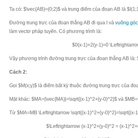
Ta có: $\vec{AB}=(0;2)$ và trung điểm của đoạn AB là $I(1;
Đường trung trực của đoạn thẳng AB đi qua I và
vuông góc
làm vectơ pháp tuyến. Có phương trình là:
$0(x-1)+2(y-1)=0 \Leftrightarr
Vậy phương trình đường trung trực của đoạn thẳng AB là:
Cách 2:
Gọi $M(x;y)$ là điểm bất kỳ thuộc đường trung trực của đ
Mặt khác: $MA=|\vec{MA}|=\sqrt{(x-1)^2+(y-0)^2}$ và $MB=|
Từ $MA=MB \Leftrightarrow \sqrt{(x-1)^2+(y-0)^2}=\sqrt{(x-
$\Leftrightarrow (x-1)^2+(y-0)^2 = (x-1)^2