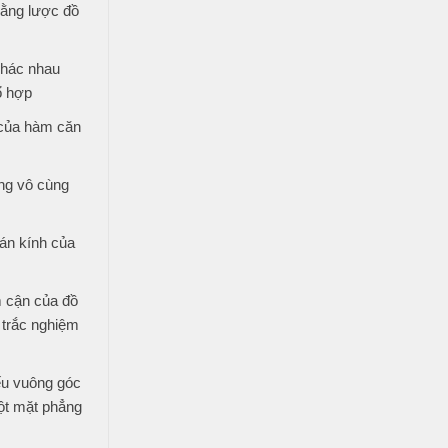
bằng lược đồ
khác nhau
ổ hợp
 của hàm căn
ng vô cùng
án kính của
 cận của đồ
 trắc nghiệm
ếu vuông góc
ột mặt phẳng