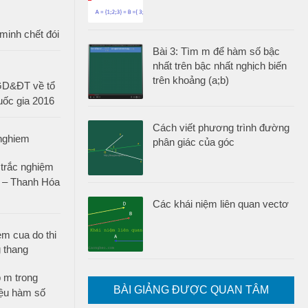
minh chết đói
Bài 3: Tìm m để hàm số bậc
nhất trên bậc nhất nghịch biến
trên khoảng (a;b)
GD&ĐT về tổ
uốc gia 2016
Cách viết phương trình đường
phân giác của góc
 trắc nghiệm
4 – Thanh Hóa
Các khái niệm liên quan vectơ
 m trong
BÀI GIẢNG ĐƯỢC QUAN TÂM
iệu hàm số