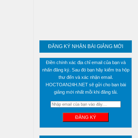
ĐĂNG KÝ NHẬN BÀI GIẢNG MỚI
Điền chính xác địa chỉ email của bạn và
nhấn đăng ký. Sau đó bạn hãy kiểm tra hộp
thư đến và xác nhận email.
HOCTOAN24H.NET sẽ gửi cho bạn bài
giảng mới nhất mỗi khi đăng tải.