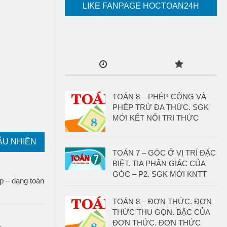
LIKE FANPAGE HOCTOAN24H
TOÁN 8 – PHÉP CỘNG VÀ
PHÉP TRỪ ĐA THỨC. SGK
MỚI KẾT NỐI TRI THỨC
ẪU NHIÊN
TOÁN 7 – GÓC Ở VỊ TRÍ ĐẶC
BIỆT. TIA PHÂN GIÁC CỦA
GÓC – P2. SGK MỚI KNTT
 – dạng toán
TOÁN 8 – ĐƠN THỨC. ĐƠN
THỨC THU GỌN. BẬC CỦA
ĐƠN THỨC. ĐƠN THỨC