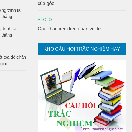
của góc
VÉCTƠ
 trình là
Các khái niệm liên quan vectơ
 thẳng
KHO CÂU HỎI TRẮC NGHIỆM HAY
ết tọa độ chân
giác