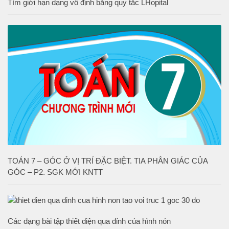
Tìm giới hạn dạng vô định bằng quy tắc LHopital
TOÁN 7 – GÓC Ở VỊ TRÍ ĐẶC BIỆT. TIA PHÂN GIÁC CỦA
GÓC – P2. SGK MỚI KNTT
Các dạng bài tập thiết diện qua đỉnh của hình nón