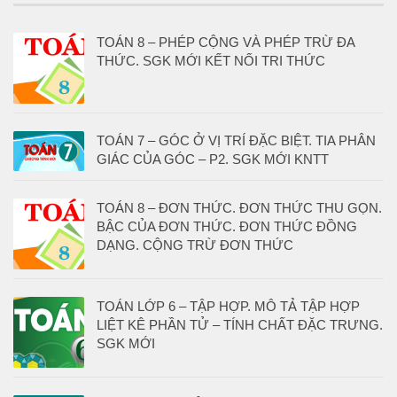
TOÁN 8 – PHÉP CỘNG VÀ PHÉP TRỪ ĐA
THỨC. SGK MỚI KẾT NỐI TRI THỨC
TOÁN 7 – GÓC Ở VỊ TRÍ ĐẶC BIỆT. TIA PHÂN
GIÁC CỦA GÓC – P2. SGK MỚI KNTT
TOÁN 8 – ĐƠN THỨC. ĐƠN THỨC THU GỌN.
BẬC CỦA ĐƠN THỨC. ĐƠN THỨC ĐỒNG
DẠNG. CỘNG TRỪ ĐƠN THỨC
TOÁN LỚP 6 – TẬP HỢP. MÔ TẢ TẬP HỢP
LIỆT KÊ PHẦN TỬ – TÍNH CHẤT ĐẶC TRƯNG.
SGK MỚI