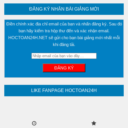
ĐĂNG KÝ NHẬN BÀI GIẢNG MỚI
Điền chính xác địa chỉ email của bạn và nhấn đăng ký. Sau đó
bạn hãy kiểm tra hộp thư đến và xác nhận email.
HOCTOAN24H.NET sẽ gửi cho bạn bài giảng mới nhất mỗi
khi đăng tải.
LIKE FANPAGE HOCTOAN24H