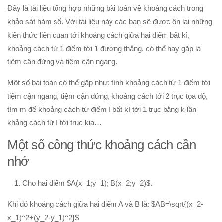
Đây là tài liệu tổng hợp những bài toán về khoảng cách trong
Hình học 10
khảo sát hàm số. Với tài liệu này các bạn sẽ được ôn lại những
Véctơ
kiến thức liên quan tới khoảng cách giữa hai điểm bất kì,
Tích vô hướng của hai véctơ và ứng dụng
khoảng cách từ 1 điểm tới 1 đường thẳng, có thể hay gặp là
tiệm cận đứng và tiệm cận ngang.
PT đường thẳng trong mặt phẳng
Phương pháp tọa độ trong mặt phẳng
Một số bài toán có thể gặp như: tính khoảng cách từ 1 điểm tới
PT đường tròn
tiệm cận ngang, tiệm cận đứng, khoảng cách tới 2 trục tọa độ,
tìm m để khoảng cách từ điểm I bất kì tới 1 trục bằng k lần
PT đường elip
khảng cách từ I tới trục kia…
Đại số 11
Một số công thức khoảng cách cần
Phương trình lượng giác
nhớ
Tổ hợp – Xac suất
Dãy số- CSC – CSN
Cho hai điểm $A(x_1;y_1); B(x_2;y_2)$.
Giới hạn
Khi đó khoảng cách giữa hai điểm A và B là: $AB=\sqrt{(x_2-
Đạo hàm
x_1)^2+(y_2-y_1)^2}$