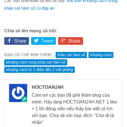
Các bạn download tài liệu tại đây:
Bài toán khoảng cách trong
khảo sát hàm số có đáp án
Chia sẻ lên mạng xã hội:
Share
Tweet
Share
BẠN CÓ THỂ XEM THÊM:
khảo sát hàm số
khoảng cách
khoảng cách trong khảo sát hàm số
khoảng cách từ 1 điểm đến 1 mặt phẳng
HOCTOAN24H
Cám ơn các bạn đã ghé thăm blog của
mình. Hãy tặng HOCTOAN24H.NET 1 like
+ 1 lời động viên nếu thấy bài viết có ích
với bạn. Chia sẻ với mục đích: "Cho đi là
nhận"