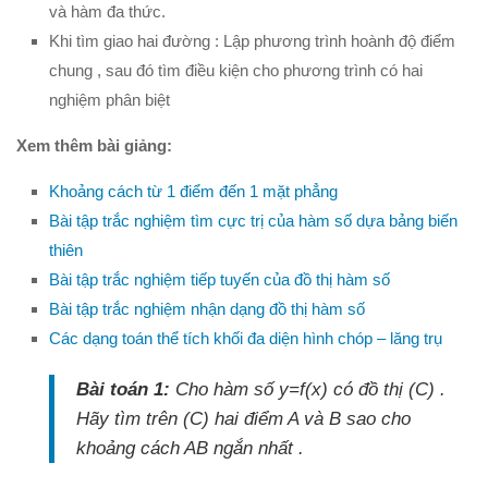
Phương trình mặt cầu
và hàm đa thức.
PT đường thẳng
Khi tìm giao hai đường : Lập phương trình hoành độ điểm
chung , sau đó tìm điều kiện cho phương trình có hai
Tài liệu
nghiệm phân biệt
Videos
Xem thêm bài giảng:
Bài học cuộc sống
Khoảng cách từ 1 điểm đến 1 mặt phẳng
Download tài liệu
Bài tập trắc nghiệm tìm cực trị của hàm số dựa bảng biến
Đề thi thử thpt quốc gia 2016
thiên
Đề thi thử thpt quốc gia 2017
Bài tập trắc nghiệm tiếp tuyến của đồ thị hàm số
Bài tập trắc nghiệm nhận dạng đồ thị hàm số
Đề thi thử thpt quốc gia 2018
Các dạng toán thể tích khối đa diện hình chóp – lăng trụ
Bài tập trắc nghiệm
Bài toán 1:
Cho hàm số y=f(x) có đồ thị (C) .
Hãy tìm trên (C) hai điểm A và B sao cho
khoảng cách AB ngắn nhất .