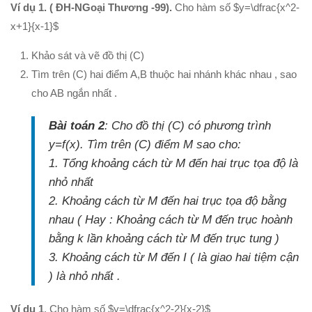
Ví dụ 1. ( ĐH-NGoại Thương -99).
Cho hàm số $y=\dfrac{x^2-
x+1}{x-1}$
Khảo sát và vẽ đồ thị (C)
Tìm trên (C) hai điểm A,B thuộc hai nhánh khác nhau , sao
cho AB ngắn nhất .
Bài toán 2
: Cho đồ thị (C) có phương trình
y=f(x). Tìm trên (C) điểm M sao cho:
1. Tổng khoảng cách từ M đến hai trục tọa độ là
nhỏ nhất
2. Khoảng cách từ M đến hai trục tọa độ bằng
nhau ( Hay : Khoảng cách từ M đến trục hoành
bằng k lần khoảng cách từ M đến trục tung )
3. Khoảng cách từ M đến I ( là giao hai tiệm cận
) là nhỏ nhất .
Ví dụ 1
. Cho hàm số $y=\dfrac{x^2-2}{x-2}$