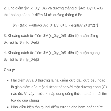
Hình học 11
2. Cho điểm $M(x_0;y_0)$ và đường thẳng d: $Ax+By+C=0$
Phép biến hình
thì khoảng cách từ điểm M tới đường thẳng d là:
Quan hệ song song trong không gian
$h_{(M;d)}=\dfrac{|Ax_0+By_0+C|}{\sqrt{A^2+B^2}}$
Quan hệ vuông góc trong không gian
3. Khoảng cách từ điểm $M(x_0;y_0)$ đến tiệm cận đứng
Đại số 12
$x=a$ là: $h=|x_0-a|$
Khảo sát hàm số
4. Khoảng cách từ điểm $M(x_0;y_0)$ đến tiệm cận ngang
Hàm số mũ-Logarit
$y=b$ là: $h=|y_0-b|$
Nguyên hàm-tích phân
Chú ý:
Số phức
Hình học 12
Hai điểm A và B thường là hai điểm cực đại, cực tiểu hoặc
là giao điểm của một đường thẳng với một đường cong (C)
Thể tích khối đa diện
nào đó. Vì vậy trước khi áp dụng công thức, ta cần phải tìm
Mặt nón-mặt trụ-mặt cầu
tọa độ của chúng
PT mặt phẳng
Nhớ điều kiện tồn tại hai điểm cực trị cho hàm phân thức