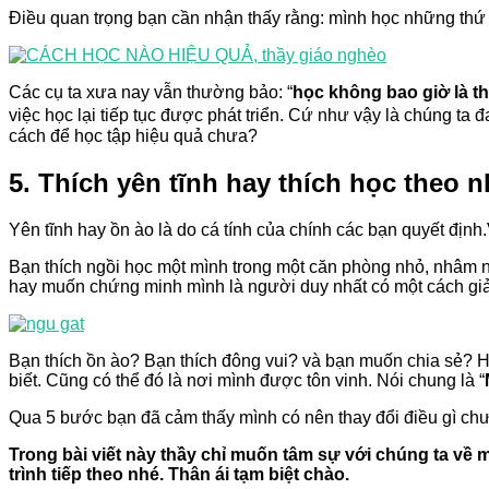
Điều quan trọng bạn cần nhận thấy rằng: mình học những thứ 
Các cụ ta xưa nay vẫn thường bảo: “
học không bao giờ là t
việc học lại tiếp tục được phát triển. Cứ như vậy là chúng ta đ
cách để học tập hiệu quả chưa?
5. Thích yên tĩnh hay thích học theo
Yên tĩnh hay ồn ào là do cá tính của chính các bạn quyết đị
Bạn thích ngồi học một mình trong một căn phòng nhỏ, nhâm n
hay muốn chứng minh mình là người duy nhất có một cách giải 
Bạn thích ồn ào? Bạn thích đông vui? và bạn muốn chia sẻ? Họ
biết. Cũng có thể đó là nơi mình được tôn vinh. Nói chung là “
Qua 5 bước bạn đã cảm thấy mình có nên thay đổi điều gì chư
Trong bài viết này thầy chỉ muốn tâm sự với chúng ta về
trình tiếp theo nhé. Thân ái tạm biệt chào.