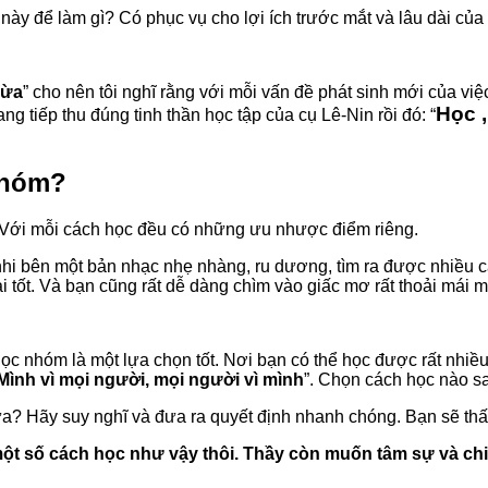
này để làm gì? Có phục vụ cho lợi ích trước mắt và lâu dài củ
hừa
” cho nên tôi nghĩ rằng với mỗi vấn đề phát sinh mới của việ
Học 
ang tiếp thu đúng tinh thần học tập của cụ Lê-Nin rồi đó: “
 nhóm?
nh.Với mỗi cách học đều có những ưu nhược điểm riêng.
hi bên một bản nhạc nhẹ nhàng, ru dương, tìm ra được nhiều c
tốt. Và bạn cũng rất dễ dàng chìm vào giấc mơ rất thoải mái m
c nhóm là một lựa chọn tốt. Nơi bạn có thể học được rất nhiều 
Mình vì mọi người, mọi người vì mình
”. Chọn cách học nào sa
a? Hãy suy nghĩ và đưa ra quyết định nhanh chóng. Bạn sẽ thấy 
 một số cách học như vậy thôi. Thầy còn muốn tâm sự và ch