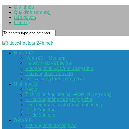
Giới thiệu
Quy định sử dụng
Bản quyền
Liên hệ
Đại số 10
Mệnh đề – Tập hợp
Hs bậc nhất và bậc hai
Phương trình và hệ phương trình
Bất đẳng thức và bất Pt
Góc và công thức lượng giác
Hình học 10
Véctơ
Tích vô hướng của hai véctơ và ứng dụng
PT đường thẳng trong mặt phẳng
Phương pháp tọa độ trong mặt phẳng
PT đường tròn
PT đường elip
Đại số 11
Phương trình lượng giác