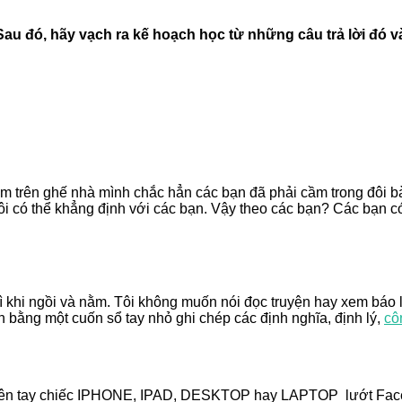
i. Sau đó, hãy vạch ra kế hoạch học từ những câu trả lời đ
m trên ghế nhà mình chắc hẳn các bạn đã phải cầm trong đôi b
 có thể khẳng định với các bạn. Vậy theo các bạn? Các bạn có t
ì khi ngồi và nằm. Tôi không muốn nói đọc truyện hay xem báo l
n bằng một cuốn sổ tay nhỏ ghi chép các định nghĩa, định lý,
cô
rên tay chiếc IPHONE, IPAD, DESKTOP hay LAPTOP lướt Facebo