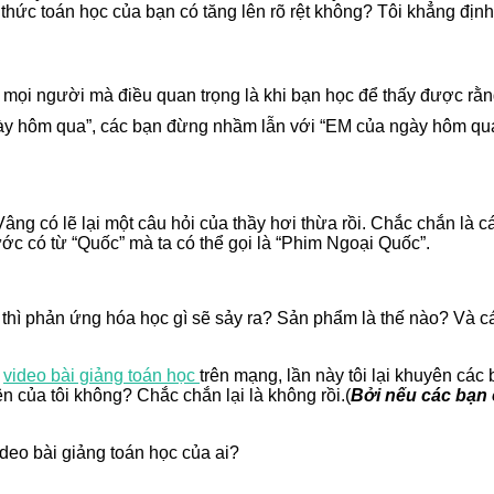
thức toán học của bạn có tăng lên rõ rệt không? Tôi khẳng định 
i mọi người mà điều quan trọng là khi bạn học để thấy được rằ
gày hôm qua”, các bạn đừng nhầm lẫn với “EM của ngày hôm qua
ng có lẽ lại một câu hỏi của thầy hơi thừa rồi. Chắc chắn là c
 có từ “Quốc” mà ta có thể gọi là “Phim Ngoại Quốc”.
thì phản ứng hóa học gì sẽ sảy ra? Sản phẩm là thế nào? Và c
c
video bài giảng toán học
trên mạng, lần này tôi lại khuyên cá
n của tôi không? Chắc chắn lại là không rồi.(
Bởi nếu các bạn 
deo bài giảng toán học của ai?