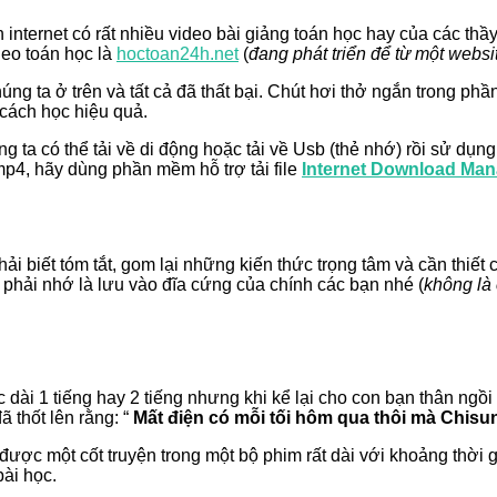
n internet có rất nhiều video bài giảng toán học hay của các thầ
deo toán học là
hoctoan24h.net
(
đang phát triển để từ một webs
ng ta ở trên và tất cả đã thất bại. Chút hơi thở ngắn trong phầ
 cách học hiệu quả.
a có thể tải về di động hoặc tải về Usb (thẻ nhớ) rồi sử dụng đầ
mp4, hãy dùng phần mềm hỗ trợ tải file
Internet Download Man
ải biết tóm tắt, gom lại những kiến thức trọng tâm và cần thiế
 phải nhớ là lưu vào đĩa cứng của chính các bạn nhé (
không là
ài 1 tiếng hay 2 tiếng nhưng khi kể lại cho con bạn thân ngồi
đã thốt lên rằng: “
Mất điện có mỗi tối hôm qua thôi mà Chisun
i được một cốt truyện trong một bộ phim rất dài với khoảng thời
bài học.