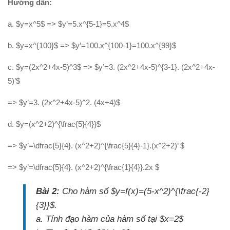
Phương trình mặt cầu
Hướng dẫn:
PT đường thẳng
a. $y=x^5$ => $y’=5.x^{5-1}=5.x^4$
Tài liệu
b. $y=x^{100}$ => $y’=100.x^{100-1}=100.x^{99}$
Videos
c. $y=(2x^2+4x-5)^3$ => $y’=3. (2x^2+4x-5)^{3-1}. (2x^2+4x-
Bài học cuộc sống
5)’$
Download tài liệu
=> $y’=3. (2x^2+4x-5)^2. (4x+4)$
Đề thi thử thpt quốc gia 2016
d. $y=(x^2+2)^{\frac{5}{4}}$
Đề thi thử thpt quốc gia 2017
=> $y’=\dfrac{5}{4}. (x^2+2)^{\frac{5}{4}-1}.(x^2+2)’ $
Đề thi thử thpt quốc gia 2018
Bài tập trắc nghiệm
=> $y’=\dfrac{5}{4}. (x^2+2)^{\frac{1}{4}}.2x $
Bài 2:
Cho hàm số $y=f(x)=(5-x^2)^{\frac{-2}
{3}}$.
a. Tính đạo hàm của hàm số tại $x=2$