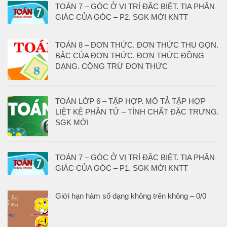
TOÁN 7 – GÓC Ở VỊ TRÍ ĐẶC BIỆT. TIA PHÂN
GIÁC CỦA GÓC – P2. SGK MỚI KNTT
TOÁN 8 – ĐƠN THỨC. ĐƠN THỨC THU GỌN.
BẬC CỦA ĐƠN THỨC. ĐƠN THỨC ĐỒNG
DẠNG. CỘNG TRỪ ĐƠN THỨC
TOÁN LỚP 6 – TẬP HỢP. MÔ TẢ TẬP HỢP
LIỆT KÊ PHẦN TỬ – TÍNH CHẤT ĐẶC TRƯNG.
SGK MỚI
TOÁN 7 – GÓC Ở VỊ TRÍ ĐẶC BIỆT. TIA PHÂN
GIÁC CỦA GÓC – P1. SGK MỚI KNTT
Giới hạn hàm số dạng không trên không – 0/0