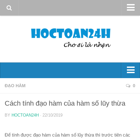
Giới thiệu
Quy định sử dụng
Bản quyền
Liên hệ
Đại số 10
ĐẠO HÀM
0
Mệnh đề – Tập hợp
Cách tính đạo hàm của hàm số lũy thừa
Hs bậc nhất và bậc hai
BY
HOCTOAN24H
· 22/10/2019
Phương trình và hệ phương trình
Bất đẳng thức và bất Pt
Để tính được đạo hàm của hàm số lũy thừa thì trước tiên các
Góc và công thức lượng giác