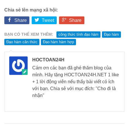
Chia sẻ lên mạng xã hội:
Share
Tweet
Share
BẠN CÓ THỂ XEM THÊM:
công thức tính đạo hàm
Đạo hàm
Đạo hàm căn thức
Đạo hàm hàm hợp
HOCTOAN24H
Cám ơn các bạn đã ghé thăm blog của
mình. Hãy tặng HOCTOAN24H.NET 1 like
+ 1 lời động viên nếu thấy bài viết có ích
với bạn. Chia sẻ với mục đích: "Cho đi là
nhận"