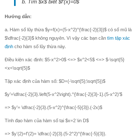
b. Tìm $x$ biết $f'(x)=0$
Hướng dẫn:
a. Hàm số lũy thừa $y=f(x)=(5-x^2)^{\frac{-2}{3}}$ có số mũ là
$\dfrac{-2}{3}$ không nguyên. Vì vậy các bạn cần
tìm tập xác
định
cho hàm số lũy thừa này.
Điều kiện xác định: $5-x^2>0$ <=> $x^2<5$ <=> $-\sqrt{5}
<x<\sqrt{5}$
Tập xác định của hàm số: $D=(-\sqrt{5};\sqrt{5})$
$y’=\dfrac{-2}{3}.\left(5-x^2\right).^{\frac{-2}{3}-1}.(5-x^2)’$
=> $y’= \dfrac{-2}{3}.(5-x^2)^{\frac{-5}{3}}.(-2x)$
Tính đạo hàm của hàm số tại $x=2 \in D$
=> $y'(2)=f'(2)= \dfrac{-2}{3}.(5-2^2)^{\frac{-5}{3}}.