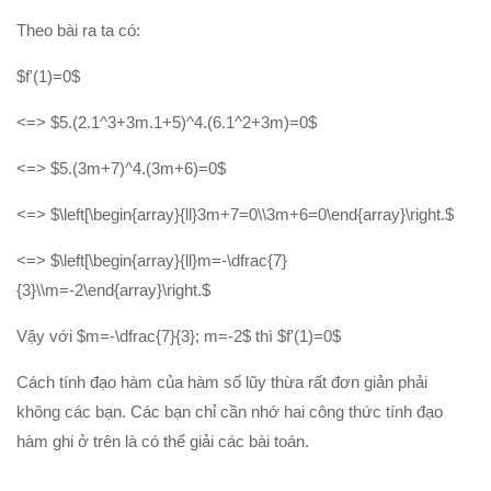
Theo bài ra ta có:
$f'(1)=0$
<=> $5.(2.1^3+3m.1+5)^4.(6.1^2+3m)=0$
<=> $5.(3m+7)^4.(3m+6)=0$
<=> $\left[\begin{array}{ll}3m+7=0\\3m+6=0\end{array}\right.$
<=> $\left[\begin{array}{ll}m=-\dfrac{7}
{3}\\m=-2\end{array}\right.$
Vậy với $m=-\dfrac{7}{3}; m=-2$ thì $f'(1)=0$
Cách tính đạo hàm của hàm số lũy thừa rất đơn giản phải
không các bạn. Các bạn chỉ cần nhớ hai công thức tính đạo
hàm ghi ở trên là có thể giải các bài toán.