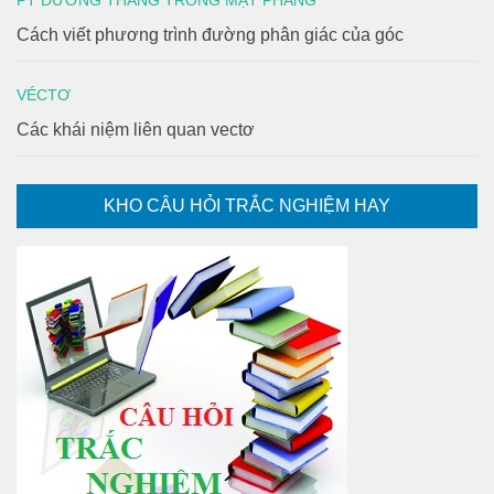
PT ĐƯỜNG THẲNG TRONG MẶT PHẲNG
Cách viết phương trình đường phân giác của góc
VÉCTƠ
Các khái niệm liên quan vectơ
KHO CÂU HỎI TRẮC NGHIỆM HAY