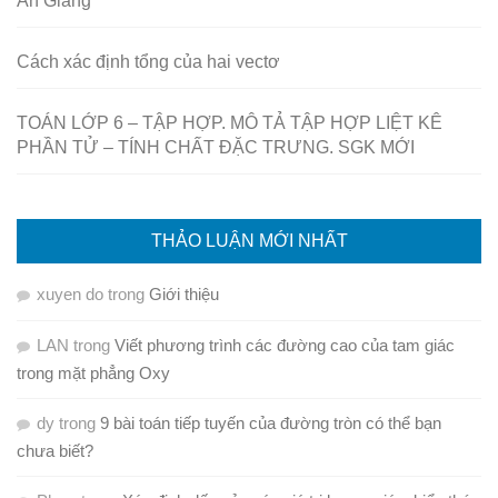
An Giang
Cách xác định tổng của hai vectơ
TOÁN LỚP 6 – TẬP HỢP. MÔ TẢ TẬP HỢP LIỆT KÊ
PHẦN TỬ – TÍNH CHẤT ĐẶC TRƯNG. SGK MỚI
THẢO LUẬN MỚI NHẤT
xuyen do
trong
Giới thiệu
LAN
trong
Viết phương trình các đường cao của tam giác
trong mặt phẳng Oxy
dy
trong
9 bài toán tiếp tuyến của đường tròn có thể bạn
chưa biết?