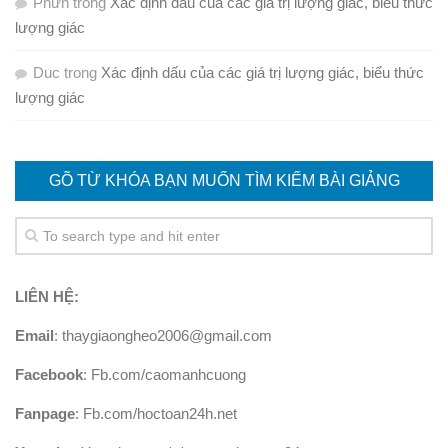
Phưn
trong
Xác định dấu của các giá trị lượng giác, biểu thức
lượng giác
Duc
trong
Xác định dấu của các giá trị lượng giác, biểu thức
lượng giác
GÕ TỪ KHÓA BẠN MUỐN TÌM KIẾM BÀI GIẢNG
LIÊN HỆ:
Email
: thaygiaongheo2006@gmail.com
Facebook
: Fb.com/caomanhcuong
Fanpage
: Fb.com/hoctoan24h.net