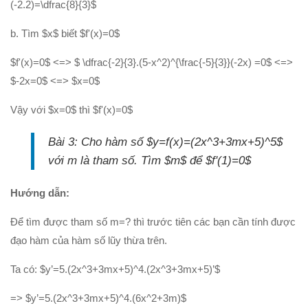
(-2.2)=\dfrac{8}{3}$
b. Tìm $x$ biết $f'(x)=0$
$f'(x)=0$ <=> $ \dfrac{-2}{3}.(5-x^2)^{\frac{-5}{3}}(-2x) =0$ <=>
$-2x=0$ <=> $x=0$
Vậy với $x=0$ thì $f'(x)=0$
Bài 3: Cho hàm số $y=f(x)=(2x^3+3mx+5)^5$
với m là tham số. Tìm $m$ để $f'(1)=0$
Hướng dẫn:
Để tìm được tham số m=? thì trước tiên các bạn cần tính được
đạo hàm của hàm số lũy thừa trên.
Ta có: $y’=5.(2x^3+3mx+5)^4.(2x^3+3mx+5)’$
=> $y’=5.(2x^3+3mx+5)^4.(6x^2+3m)$