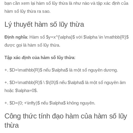
bạn cần xem lại hàm số lũy thừa là như nào và tập xác định của
Hình học 10
hàm số lũy thừa ra sao.
Véctơ
Lý thuyết hàm số lũy thừa
Tích vô hướng của hai véctơ và ứng dụng
Định nghĩa
PT đường thẳng trong mặt phẳng
: Hàm số $y=x^{\alpha}$ với $\alpha \in \mathbb{R}$
được gọi là hàm số lũy thừa.
Phương pháp tọa độ trong mặt phẳng
PT đường tròn
Tập xác định của hàm số lũy thừa
:
PT đường elip
+. $D=\mathbb{R}$ nếu $\alpha$ là một số nguyên dương.
Đại số 11
+. $D=\mathbb{R}$ \ $\{0\}$ nếu $\alpha$ là một số nguyên âm
Phương trình lượng giác
hoặc $\alpha=0$.
Tổ hợp – Xac suất
+. $D=(0; +\infty)$ nếu $\alpha$ không nguyên.
Dãy số- CSC – CSN
Công thức tính đạo hàm của hàm số lũy
Giới hạn
thừa
Đạo hàm