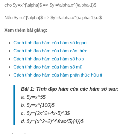
Hình học 11
cho $y=x^{\alpha}$ => $y’=\alpha.x^{\alpha-1}$
Phép biến hình
Nếu $y=u^{\alpha}$ => $y’=\alpha.u^{\alpha-1}.u’$
Quan hệ song song trong không gian
Xem thêm bài giảng:
Quan hệ vuông góc trong không gian
Cách tính đạo hàm của hàm số logarit
Đại số 12
Cách tính đạo hàm của hàm căn thức
Khảo sát hàm số
Cách tính đạo hàm của hàm số hợp
Hàm số mũ-Logarit
Cách tính đạo hàm của hàm số mũ
Nguyên hàm-tích phân
Cách tính đạo hàm của hàm phân thức hữu tỉ
Số phức
Bài 1: Tính đạo hàm của các hàm số sau:
Hình học 12
a. $y=x^5$
b. $y=x^{100}$
Thể tích khối đa diện
c. $y=(2x^2+4x-5)^3$
Mặt nón-mặt trụ-mặt cầu
d. $y=(x^2+2)^{\frac{5}{4}}$
PT mặt phẳng