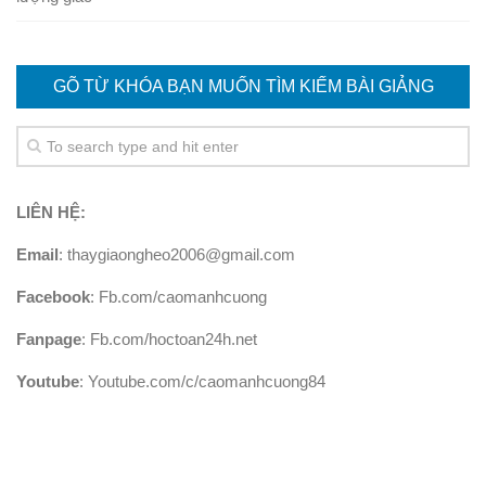
GÕ TỪ KHÓA BẠN MUỐN TÌM KIẾM BÀI GIẢNG
LIÊN HỆ:
Email
: thaygiaongheo2006@gmail.com
Facebook
: Fb.com/caomanhcuong
Fanpage
: Fb.com/hoctoan24h.net
Youtube
: Youtube.com/c/caomanhcuong84