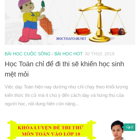
Phương trình mặt cầu
PT đường thẳng
Tài liệu
Videos
Bài học cuộc sống
BÀI HỌC CUỘC SỐNG
/
BÀI HỌC HOT
30 TH10, 2019
Download tài liệu
Học Toán chỉ để đi thi sẽ khiến học sinh
Đề thi thử thpt quốc gia 2016
mệt mỏi
Đề thi thử thpt quốc gia 2017
Việc dạy Toán hiện nay dường như chỉ chạy theo khối lượng
Đề thi thử thpt quốc gia 2018
kiến thức thi cử mà ít chú ý đến cách dạy và hứng thú của
Bài tập trắc nghiệm
người học, nội dung hiện còn nặng...
0