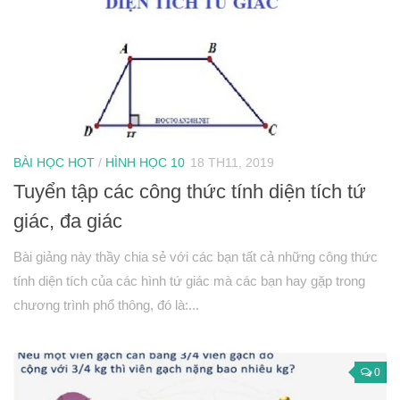
Hình học 11
Phép biến hình
Quan hệ song song trong không gian
Quan hệ vuông góc trong không gian
Đại số 12
BÀI HỌC HOT
/
HÌNH HỌC 10
18 TH11, 2019
Khảo sát hàm số
Tuyển tập các công thức tính diện tích tứ
Hàm số mũ-Logarit
giác, đa giác
Nguyên hàm-tích phân
Số phức
Bài giảng này thầy chia sẻ với các bạn tất cả những công thức
tính diện tích của các hình tứ giác mà các bạn hay gặp trong
Hình học 12
chương trình phổ thông, đó là:...
Thể tích khối đa diện
Mặt nón-mặt trụ-mặt cầu
PT mặt phẳng
0