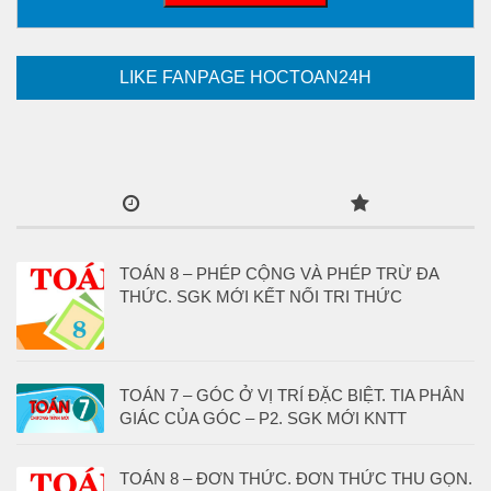
LIKE FANPAGE HOCTOAN24H
TOÁN 8 – PHÉP CỘNG VÀ PHÉP TRỪ ĐA
THỨC. SGK MỚI KẾT NỐI TRI THỨC
TOÁN 7 – GÓC Ở VỊ TRÍ ĐẶC BIỆT. TIA PHÂN
GIÁC CỦA GÓC – P2. SGK MỚI KNTT
TOÁN 8 – ĐƠN THỨC. ĐƠN THỨC THU GỌN.