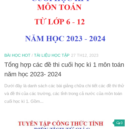
Hình học 10
Véctơ
Tích vô hướng của hai véctơ và ứng dụng
PT đường thẳng trong mặt phẳng
Phương pháp tọa độ trong mặt phẳng
PT đường tròn
BÀI HỌC HOT
/
TÀI LIỆU HỌC TẬP
27 TH12, 2023
Tổng hợp các đề thi cuối học kì 1 môn toán
PT đường elip
năm học 2023- 2024
Đại số 11
Phương trình lượng giác
Dưới đây là danh sách các bài giảng chữa chi tiết các đề thi thử
và đề thi của các trường, các tỉnh trong cả nước của môn toán
Tổ hợp – Xac suất
cuối học kì 1. Gồm...
Dãy số- CSC – CSN
Giới hạn
Đạo hàm
0