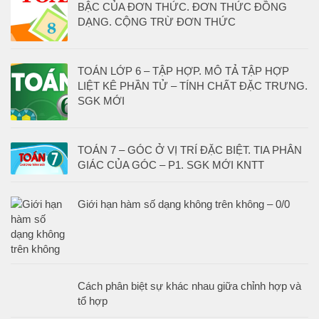
BẬC CỦA ĐƠN THỨC. ĐƠN THỨC ĐỒNG
DẠNG. CỘNG TRỪ ĐƠN THỨC
TOÁN LỚP 6 – TẬP HỢP. MÔ TẢ TẬP HỢP
LIỆT KÊ PHẦN TỬ – TÍNH CHẤT ĐẶC TRƯNG.
SGK MỚI
TOÁN 7 – GÓC Ở VỊ TRÍ ĐẶC BIỆT. TIA PHÂN
GIÁC CỦA GÓC – P1. SGK MỚI KNTT
Giới hạn hàm số dạng không trên không – 0/0
Cách phân biệt sự khác nhau giữa chỉnh hợp và
tổ hợp