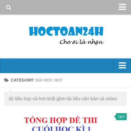
Giới thiệu
Quy định sử dụng
Bản quyền
Liên hệ
Đại số 10
CATEGORY:
BÀI HỌC HOT
Mệnh đề – Tập hợp
tài liệu hay và hot nhất gồm tài liệu văn bản và video
Hs bậc nhất và bậc hai
Phương trình và hệ phương trình
0
Bất đẳng thức và bất Pt
Góc và công thức lượng giác