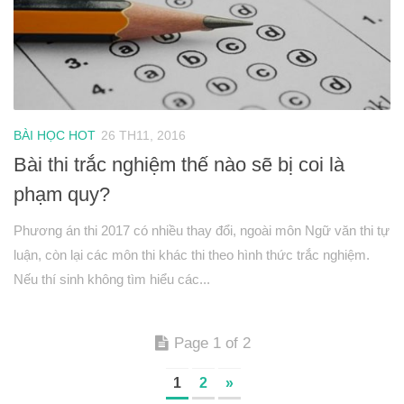
BÀI HỌC HOT
26 TH11, 2016
Bài thi trắc nghiệm thế nào sẽ bị coi là
phạm quy?
Phương án thi 2017 có nhiều thay đổi, ngoài môn Ngữ văn thi tự
luận, còn lại các môn thi khác thi theo hình thức trắc nghiệm.
Nếu thí sinh không tìm hiểu các...
Page 1 of 2
1
2
»