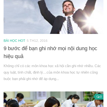
BÀI HỌC HOT
5 TH12, 2016
9 bước để bạn ghi nhớ mọi nội dung học
hiệu quả
Không chỉ có các môn khoa học xã hội cần ghi nhớ nhiều. Các
quy luật, tính chất, định lý…của môn khoa học tự nhiên cũng
buộc bạn phải ghi nhớ để áp dụng...
0