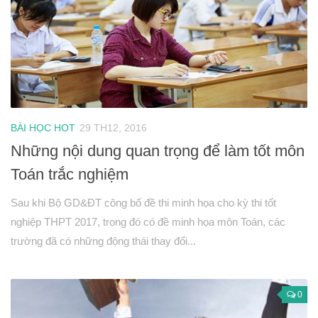
BÀI HỌC HOT
29 TH12, 2016
Những nội dung quan trọng để làm tốt môn
Toán trắc nghiệm
Sau khi Bộ GD&ĐT công bố đề thi minh họa cho kỳ thi tốt
nghiệp THPT 2017, trong đó có đề minh họa môn Toán, các
trường đã có những động thái thay đổi...
0