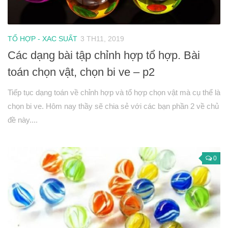
Phương trình mặt cầu
PT đường thẳng
Tài liệu
TỔ HỢP - XAC SUẤT
3 TH11, 2019
Các dạng bài tập chỉnh hợp tổ hợp. Bài
Videos
toán chọn vật, chọn bi ve – p2
Bài học cuộc sống
Download tài liệu
Tiếp tục dạng toán về chỉnh hợp và tổ hợp chọn vật mà cụ thể là
chọn bi ve. Hôm nay thầy sẽ chia sẻ với các bạn phần 2 về chủ
Đề thi thử thpt quốc gia 2016
đề này....
Đề thi thử thpt quốc gia 2017
Đề thi thử thpt quốc gia 2018
0
Bài tập trắc nghiệm