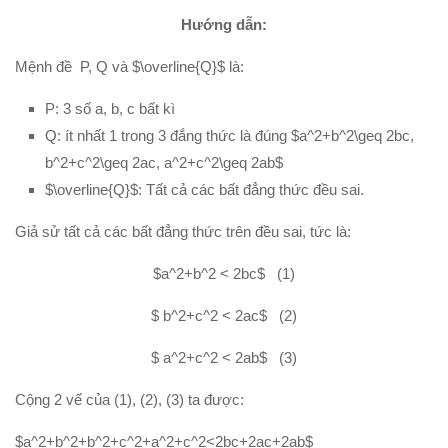
Hướng dẫn:
Mệnh đề P, Q và $\overline{Q}$ là:
P: 3 số a, b, c bất kì
Q: ít nhất 1 trong 3 đắng thức là đúng $a^2+b^2\geq 2bc,
b^2+c^2\geq 2ac, a^2+c^2\geq 2ab$
$\overline{Q}$: Tất cả các bất đẳng thức đều sai.
Giả sử tất cả các bất đẳng thức trên đều sai, tức là:
$a^2+b^2 < 2bc$ (1)
$ b^2+c^2 < 2ac$ (2)
$ a^2+c^2 < 2ab$ (3)
Cộng 2 vế của (1), (2), (3) ta được:
$a^2+b^2+b^2+c^2+a^2+c^2<2bc+2ac+2ab$