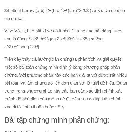
$\Leftrightarrow (a-b)^2+(b-c)^2+(a-c)^2<0$ (vô lý). Do đó điều
giả sử sai.
Vậy: Với a, b, c bất kì sẽ có ít nhất 1 trong các bất đẳng thức
sau là đúng: $a^2+b^2\geq 2bc$,$b^2+c^2\geq 2ac,
a^2+c^2\geq 2ab$.
Trên đây thầy đã hướng dẫn chúng ta phân tích và giải quyết
một số bài toán chứng minh định lý bằng phương pháp phản
chứng. Với phương pháp này các bạn giải quyết được rất nhiều
bài toán và làm chúng trở lên đơn giản với lời giải dễ hiểu. Quan
trọng trong phương pháp này các bạn cần xác định chính xác
mệnh đề phủ định của mệnh đề Q, để từ đó có lập luận chính
xác đi tới mâu thuẫn hoặc vô lý.
Bài tập chứng minh phản chứng: