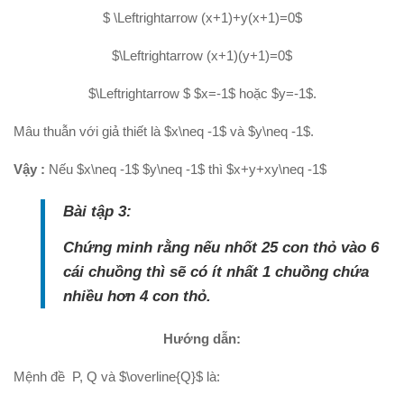
$ \Leftrightarrow (x+1)+y(x+1)=0$
$\Leftrightarrow (x+1)(y+1)=0$
$\Leftrightarrow $ $x=-1$ hoặc $y=-1$.
Mâu thuẫn với giả thiết là $x\neq -1$ và $y\neq -1$.
Vậy :
Nếu $x\neq -1$ $y\neq -1$ thì $x+y+xy\neq -1$
Bài tập 3:
Chứng minh rằng nếu nhốt 25 con thỏ vào 6
cái chuồng thì sẽ có ít nhất 1 chuồng chứa
nhiều hơn 4 con thỏ.
Hướng dẫn:
Mệnh đề P, Q và $\overline{Q}$ là: