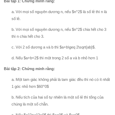
Bài tập 1: Chứng minh rằng:
a. Với mọi số nguyên dương n, nếu $n^2$ là số lẻ thì n là
số lẻ.
b. Với mọi số nguyên dương n, nếu $n^2$ chia hết cho 3
thì n chia hết cho 3.
c. Với 2 số dương a và b thì $a+b\geq 2\sqrt{ab}$.
d. Nếu $a+b<2$ thì một trong 2 số a và b nhỏ hơn 1
Bài tập 2: Chứng minh rằng:
a. Một tam giác không phải là tam giác đều thì nó có ít nhất
1 góc nhỏ hơn $60^0$
b. Nếu tích của hai số tự nhiên là một số lẻ thì tổng của
chúng là một số chẵn.
c. Nếu $x^2+y^2=0$ thì $x=0$ và $y=0$