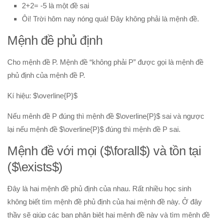
Phương trình mặt cầu
2+2= -5 là một đề sai
PT đường thẳng
Ôi! Trời hôm nay nóng quá! Đây không phải là mệnh đề.
Tài liệu
Mệnh đề phủ định
Videos
Cho mệnh đề P. Mệnh đề “không phải P” được gọi là mệnh đề
Bài học cuộc sống
phủ định của mệnh đề P.
Download tài liệu
Kí hiệu: $\overline{P}$
Đề thi thử thpt quốc gia 2016
Nếu mênh đề P đúng thì mệnh đề $\overline{P}$ sai và ngược
Đề thi thử thpt quốc gia 2017
lại nếu mệnh đề $\overline{P}$ đúng thì mệnh đề P sai.
Đề thi thử thpt quốc gia 2018
Mệnh đề với mọi ($\forall$) và tồn tại
Bài tập trắc nghiệm
($\exists$)
Đây là hai mệnh đề phủ định của nhau. Rất nhiều học sinh
không biết tìm mệnh đề phủ định của hai mệnh đề này. Ở đây
thầy sẽ giúp các bạn phân biệt hai mệnh đề này và tìm mệnh đề