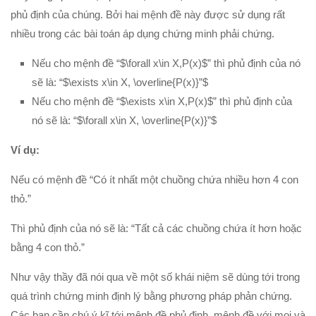
phủ định của chúng. Bởi hai mệnh đề này được sử dụng rất
nhiều trong các bài toán áp dụng chứng minh phải chứng.
Nếu cho mệnh đề “$\forall x\in X,P(x)$” thì phủ định của nó
sẽ là: “$\exists x\in X, \overline{P(x)}”$
Nếu cho mệnh đề “$\exists x\in X,P(x)$” thì phủ định của
nó sẽ là: “$\forall x\in X, \overline{P(x)}”$
Ví dụ:
Nếu có mệnh đề “Có ít nhất một chuồng chứa nhiều hơn 4 con
thỏ.”
Thì phủ định của nó sẽ là: “Tất cả các chuồng chứa ít hơn hoặc
bằng 4 con thỏ.”
Như vậy thầy đã nói qua về một số khái niệm sẽ dùng tới trong
quá trình chứng minh định lý bằng phương pháp phản chứng.
Các bạn cần chú ý kĩ tới mệnh đề phủ định, mệnh đề với mọi và