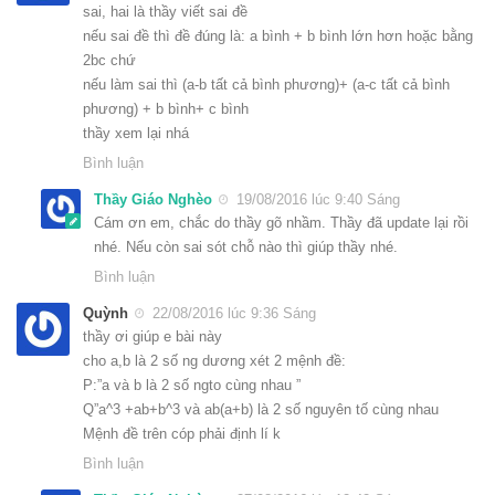
sai, hai là thầy viết sai đề
nếu sai đề thì đề đúng là: a bình + b bình lớn hơn hoặc bằng
2bc chứ
nếu làm sai thì (a-b tất cả bình phương)+ (a-c tất cả bình
phương) + b bình+ c bình
thầy xem lại nhá
Bình luận
Thầy Giáo Nghèo
19/08/2016 lúc 9:40 Sáng
Cám ơn em, chắc do thầy gõ nhầm. Thầy đã update lại rồi
nhé. Nếu còn sai sót chỗ nào thì giúp thầy nhé.
Bình luận
Quỳnh
22/08/2016 lúc 9:36 Sáng
thầy ơi giúp e bài này
cho a,b là 2 số ng dương xét 2 mệnh đề:
P:”a và b là 2 số ngto cùng nhau ”
Q”a^3 +ab+b^3 và ab(a+b) là 2 số nguyên tố cùng nhau
Mệnh đề trên cóp phải định lí k
Bình luận