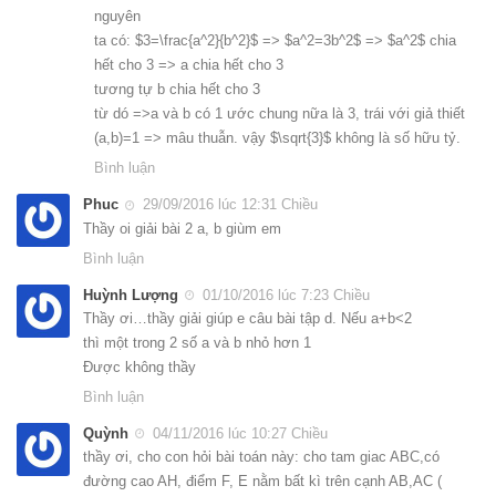
nguyên
ta có: $3=\frac{a^2}{b^2}$ => $a^2=3b^2$ => $a^2$ chia
hết cho 3 => a chia hết cho 3
tương tự b chia hết cho 3
từ dó =>a và b có 1 ước chung nữa là 3, trái với giả thiết
(a,b)=1 => mâu thuẫn. vậy $\sqrt{3}$ không là số hữu tỷ.
Bình luận
Phuc
29/09/2016 lúc 12:31 Chiều
Thầy oi giải bài 2 a, b giùm em
Bình luận
Huỳnh Lượng
01/10/2016 lúc 7:23 Chiều
Thầy ơi…thầy giải giúp e câu bài tập d. Nếu a+b<2
thì một trong 2 số a và b nhỏ hơn 1
Được không thầy
Bình luận
Quỳnh
04/11/2016 lúc 10:27 Chiều
thầy ơi, cho con hỏi bài toán này: cho tam giac ABC,có
đường cao AH, điểm F, E nằm bất kì trên cạnh AB,AC (