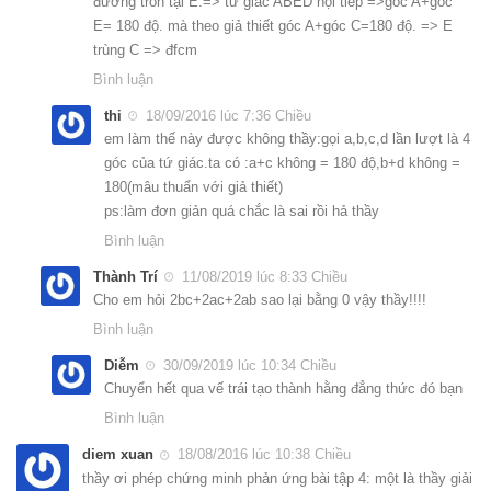
đường tròn tại E.=> tứ giác ABED nội tiếp =>góc A+góc
E= 180 độ. mà theo giả thiết góc A+góc C=180 độ. => E
trùng C => đfcm
Bình luận
thi
18/09/2016 lúc 7:36 Chiều
em làm thế này được không thầy:gọi a,b,c,d lần lượt là 4
góc của tứ giác.ta có :a+c không = 180 độ,b+d không =
180(mâu thuẩn với giả thiết)
ps:làm đơn giản quá chắc là sai rồi hả thầy
Bình luận
Thành Trí
11/08/2019 lúc 8:33 Chiều
Cho em hỏi 2bc+2ac+2ab sao lại bằng 0 vậy thầy!!!!
Bình luận
Diễm
30/09/2019 lúc 10:34 Chiều
Chuyển hết qua vế trái tạo thành hằng đẳng thức đó bạn
Bình luận
diem xuan
18/08/2016 lúc 10:38 Chiều
thầy ơi phép chứng minh phản ứng bài tập 4: một là thầy giải