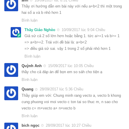
ánh
10/09/2017 lúc 8:51 Chiều
Thầy ơi hướng dẫn em bài này với nếu a+b<2 thì một trong
hai số a và b nhỏ hơn 1
Bình luận
Thầy Giáo Nghèo
10/09/2017 lúc 9:04 Chiều
Giả sử cả 2 số lớn hơn hoặc bằng 1. tức a>=1 và b>= 1
=> a+b>=2. Trái với đề bài là: a+b<2
=> điều giả sử sai. vậy 1 trong 2 số phải nhỏ hơn 1
Bình luận
Quỳnh Anh
15/09/2017 lúc 10:05 Chiều
thầy cho cả đáp án để bọn em so sáh cho tiện ạ
Bình luận
Quang
28/09/2017 lúc 5:36 Chiều
Thầy giúp em với: Chung minh rang vecto a, vecto b khong
cung phuong voi moi vecto c ton tai so thuc m, n sao cho
vecto c= m×vecto a+ n×vecto b
Bình luận
bich ngọc
28/09/2017 lúc 10:27 Chiều