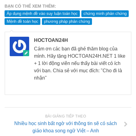
BẠN CÓ THỂ XEM THÊM:
Áp dụng mệnh đề vào suy luận toán học
chứng minh phản chứng
Mệnh đề toán học
phương pháp phản chứng
HOCTOAN24H
Cám ơn các bạn đã ghé thăm blog của
mình. Hãy tặng HOCTOAN24H.NET 1 like
+ 1 lời động viên nếu thấy bài viết có ích
với bạn. Chia sẻ với mục đích: "Cho đi là
nhận"
BÀI GIẢNG TIẾP THEO
Nhiều học sinh bất ngờ với thông tin sẽ có sách
giáo khoa song ngữ Việt – Anh