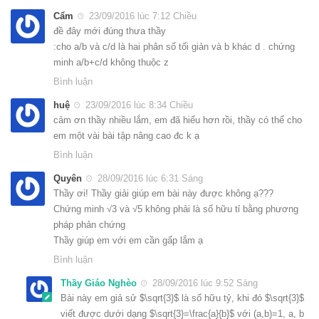
Cẩm
23/09/2016 lúc 7:12 Chiều
đề đây mới đúng thưa thầy
:cho a/b và c/d là hai phân số tối giản và b khác d . chứng
minh a/b+c/d không thuộc z
Bình luận
huệ
23/09/2016 lúc 8:34 Chiều
cảm ơn thầy nhiều lắm, em đã hiểu hơn rồi, thầy có thể cho
em một vài bài tập nâng cao đc k ạ
Bình luận
Quyên
28/09/2016 lúc 6:31 Sáng
Thầy ơi! Thầy giải giúp em bài này được không ạ???
Chứng minh √3 và √5 không phải là số hữu tỉ bằng phương
pháp phản chứng
Thầy giúp em với em cần gấp lắm ạ
Bình luận
Thầy Giáo Nghèo
28/09/2016 lúc 9:52 Sáng
Bài này em giả sử $\sqrt{3}$ là số hữu tỷ, khi đó $\sqrt{3}$
viết được dưới dạng $\sqrt{3}=\frac{a}{b}$ với (a,b)=1, a, b