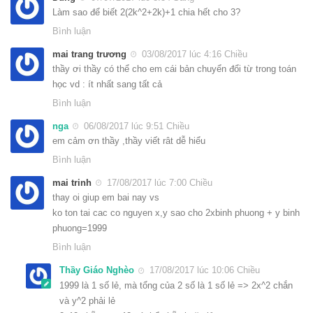
Làm sao để biết 2(2k^2+2k)+1 chia hết cho 3?
Bình luận
mai trang trương
03/08/2017 lúc 4:16 Chiều
thầy ơi thầy có thể cho em cái bản chuyển đổi từ trong toán
học vd : ít nhất sang tất cả
Bình luận
nga
06/08/2017 lúc 9:51 Chiều
em cảm ơn thầy ,thầy viết rât dễ hiểu
Bình luận
mai trinh
17/08/2017 lúc 7:00 Chiều
thay oi giup em bai nay vs
ko ton tai cac co nguyen x,y sao cho 2xbinh phuong + y binh
phuong=1999
Bình luận
Thầy Giáo Nghèo
17/08/2017 lúc 10:06 Chiều
1999 là 1 số lẻ, mà tổng của 2 số là 1 số lẻ => 2x^2 chắn
và y^2 phải lẻ