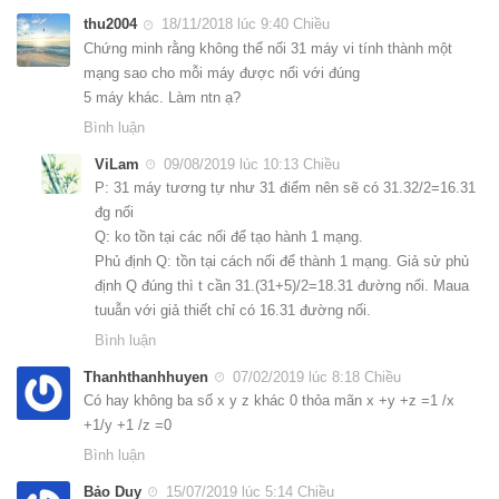
thu2004
18/11/2018 lúc 9:40 Chiều
Chứng minh rằng không thể nối 31 máy vi tính thành một
mạng sao cho mỗi máy được nối với đúng
5 máy khác. Làm ntn ạ?
Bình luận
ViLam
09/08/2019 lúc 10:13 Chiều
P: 31 máy tương tự như 31 điểm nên sẽ có 31.32/2=16.31
đg nối
Q: ko tồn tại các nối để tạo hành 1 mạng.
Phủ định Q: tồn tại cách nối để thành 1 mạng. Giả sử phủ
định Q đúng thì t cần 31.(31+5)/2=18.31 đường nối. Maua
tuuẫn với giả thiết chỉ có 16.31 đường nối.
Bình luận
Thanhthanhhuyen
07/02/2019 lúc 8:18 Chiều
Có hay không ba số x y z khác 0 thỏa mãn x +y +z =1 /x
+1/y +1 /z =0
Bình luận
Bảo Duy
15/07/2019 lúc 5:14 Chiều