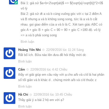
Bài 1: giả sử $a+b<2\sqrt{ab}$ => $(\sqrt{a}-\sqrt{b})^2<0$
vô lý
Bài 2: giả sử đt a và b cùng vuông góc với c tại 2 điểm A
và B nhưng a và b không song song, tức là a và b cắt
nhau. gọi giao điểm của a và b là C. Xét tam giác ABC có
góc A + góc B + góc C = 90 + 90 + góc C >180 độ. vô lý
=> a và b phải song song
Bình luận
Hoàng Yến Nhi
22/09/2016 lúc 11:24 Sáng
Rất bổ ích. Bữa nào lên đưa đề hỏi thầy mới dc
Bình luận
Cẩm
22/09/2016 lúc 4:42 Chiều
thầy ơi giải giúp em câu này với ạ:cho a/b và c/d là hai phân
số tối giản và b khác d . chứng minh a/b và c/d thuộc z
Bình luận
Hà Chi
22/09/2016 lúc 10:45 Chiều
Thầy giải ý a bài 2 hộ em với ạ?
Bình luận