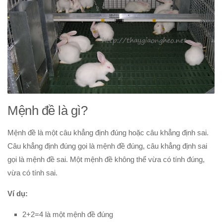
Hình học 11
Phép biến hình
Quan hệ song song trong không gian
Quan hệ vuông góc trong không gian
Đại số 12
Khảo sát hàm số
Mệnh đề là gì?
Hàm số mũ-Logarit
Nguyên hàm-tích phân
Mệnh đề là một câu khẳng định đúng hoặc câu khẳng định sai.
Số phức
Câu khẳng định đúng gọi là mệnh đề đúng, câu khẳng định sai
Hình học 12
gọi là mệnh đề sai. Một mệnh đề không thể vừa có tính đúng,
vừa có tính sai.
Thể tích khối đa diện
Mặt nón-mặt trụ-mặt cầu
Ví dụ:
PT mặt phẳng
2+2=4 là một mệnh đề đúng