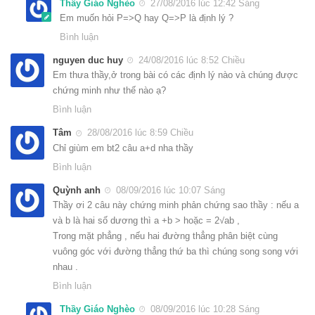
Thầy Giáo Nghèo
27/08/2016 lúc 12:42 Sáng
Em muốn hỏi P=>Q hay Q=>P là định lý ?
Bình luận
nguyen duc huy
24/08/2016 lúc 8:52 Chiều
Em thưa thầy,ở trong bài có các định lý nào và chúng được
chứng minh như thế nào ạ?
Bình luận
Tâm
28/08/2016 lúc 8:59 Chiều
Chỉ giùm em bt2 câu a+d nha thầy
Bình luận
Quỳnh anh
08/09/2016 lúc 10:07 Sáng
Thầy ơi 2 câu này chứng minh phản chứng sao thầy : nếu a
và b là hai số dương thì a +b > hoặc = 2√ab ,
Trong mặt phẳng , nếu hai đường thẳng phân biệt cùng
vuông góc với đường thẳng thứ ba thì chúng song song với
nhau .
Bình luận
Thầy Giáo Nghèo
08/09/2016 lúc 10:28 Sáng