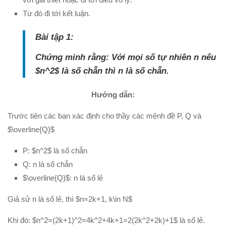
Từ đó đi tới kết luận.
Bài tập 1:
Chứng minh rằng: Với mọi số tự nhiên n nếu
$n^2$ là số chẵn thì n là số chẵn.
Hướng dẫn:
Trước tiên các bạn xác định cho thầy các mệnh đề P, Q và
$\overline{Q}$
P: $n^2$ là số chẵn
Q: n là số chẵn
$\overline{Q}$: n là số lẻ
Giả sử n là số lẻ, thì $n=2k+1, k\in N$
Khi đó: $n^2=(2k+1)^2=4k^2+4k+1=2(2k^2+2k)+1$ là số lẻ.