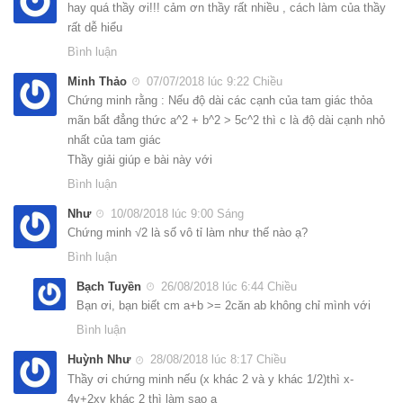
hay quá thầy ơi!!! cảm ơn thầy rất nhiều , cách làm của thầy
rất dễ hiểu
Bình luận
Minh Thảo
07/07/2018 lúc 9:22 Chiều
Chứng minh rằng : Nếu độ dài các cạnh của tam giác thỏa
mãn bất đẳng thức a^2 + b^2 > 5c^2 thì c là độ dài cạnh nhỏ
nhất của tam giác
Thầy giải giúp e bài này với
Bình luận
Như
10/08/2018 lúc 9:00 Sáng
Chứng minh √2 là số vô tỉ làm như thế nào ạ?
Bình luận
Bạch Tuyền
26/08/2018 lúc 6:44 Chiều
Bạn ơi, bạn biết cm a+b >= 2căn ab không chỉ mình với
Bình luận
Huỳnh Như
28/08/2018 lúc 8:17 Chiều
Thầy ơi chứng minh nếu (x khác 2 và y khác 1/2)thì x-
4y+2xy khác 2 thì làm sao ạ