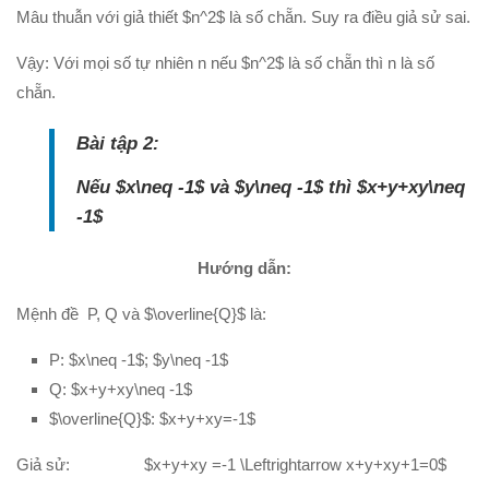
Mâu thuẫn với giả thiết $n^2$ là số chẵn. Suy ra điều giả sử sai.
Vậy: Với mọi số tự nhiên n nếu $n^2$ là số chẵn thì n là số
chẵn.
Bài tập 2:
Nếu $x\neq -1$ và $y\neq -1$ thì $x+y+xy\neq
-1$
Hướng dẫn:
Mệnh đề P, Q và $\overline{Q}$ là:
P: $x\neq -1$; $y\neq -1$
Q: $x+y+xy\neq -1$
$\overline{Q}$: $x+y+xy=-1$
Giả sử: $x+y+xy =-1 \Leftrightarrow x+y+xy+1=0$