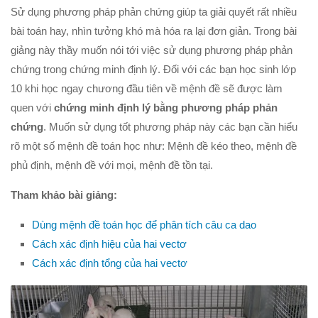
Sử dụng phương pháp phản chứng giúp ta giải quyết rất nhiều
Hình học 10
bài toán hay, nhìn tưởng khó mà hóa ra lại đơn giản. Trong bài
Véctơ
giảng này thầy muốn nói tới việc sử dụng phương pháp phản
Tích vô hướng của hai véctơ và ứng dụng
chứng trong chứng minh định lý. Đối với các bạn học sinh lớp
10 khi học ngay chương đầu tiên về mệnh đề sẽ được làm
PT đường thẳng trong mặt phẳng
quen với
chứng minh định lý bằng phương pháp phản
Phương pháp tọa độ trong mặt phẳng
chứng
. Muốn sử dụng tốt phương pháp này các bạn cần hiểu
PT đường tròn
rõ một số mệnh đề toán học như: Mệnh đề kéo theo, mệnh đề
PT đường elip
phủ định, mệnh đề với mọi, mệnh đề tồn tại.
Đại số 11
Tham khảo bài giảng:
Phương trình lượng giác
Dùng mệnh đề toán học để phân tích câu ca dao
Tổ hợp – Xac suất
Cách xác định hiệu của hai vectơ
Dãy số- CSC – CSN
Cách xác định tổng của hai vectơ
Giới hạn
Đạo hàm