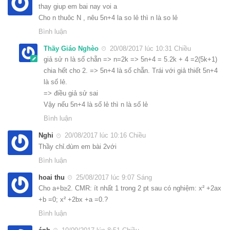
thay giup em bai nay voi a
Cho n thuôc N , nêu 5n+4 la so lẻ thì n là so lẻ
Bình luận
Thầy Giáo Nghèo
20/08/2017 lúc 10:31 Chiều
giả sử n là số chẵn => n=2k => 5n+4 = 5.2k + 4 =2(5k+1)
chia hết cho 2. => 5n+4 là số chẵn. Trái với giả thiết 5n+4
là số lẻ.
=> điều giả sử sai
Vậy nếu 5n+4 là số lẻ thì n là số lẻ
Bình luận
Nghi
20/08/2017 lúc 10:16 Chiều
Thầy chỉ.dùm em bài 2với
Bình luận
hoai thu
25/08/2017 lúc 9:07 Sáng
Cho a+b≥2. CMR: ít nhất 1 trong 2 pt sau có nghiệm: x² +2ax
+b =0; x² +2bx +a =0.?
Bình luận