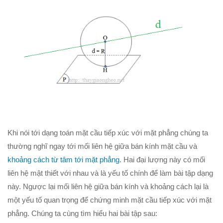
Hình học 11
Phép biến hình
Quan hệ song song trong không gian
Quan hệ vuông góc trong không gian
Đại số 12
Khảo sát hàm số
Hàm số mũ-Logarit
Nguyên hàm-tích phân
Khi nói tới dạng toán mặt cầu tiếp xúc với mặt phẳng chúng ta
Số phức
thường nghĩ ngay tới mối liên hệ giữa bán kính mặt cầu và
Hình học 12
khoảng cách từ tâm tới mặt phẳng
. Hai đại lượng này có mối
liên hệ mật thiết với nhau và là yếu tố chính để làm bài tập dạng
Thể tích khối đa diện
này. Ngược lại mối liên hệ giữa bán kính và khoảng cách lại là
Mặt nón-mặt trụ-mặt cầu
một yếu tố quan trọng để chứng minh mặt cầu tiếp xúc với mặt
PT mặt phẳng
phẳng. Chúng ta cùng tìm hiểu hai bài tập sau: