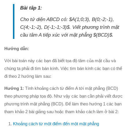
Phương trình mặt cầu
Bài tâp 1:
PT đường thẳng
Cho tứ diện ABCD có: $A(1;0;3), B(0;-2;-1),
Tài liệu
C(4;-1;-2), D(-1;-1;-3)$. Viết phương trình mặt
Videos
cầu tâm A tiếp xúc với mặt phẳng $(BCD)$.
Bài học cuộc sống
Hướng dẫn:
Download tài liệu
Với bài toán này các bạn đã biết tọa độ tâm của mặt cầu và
Đề thi thử thpt quốc gia 2016
chúng ta phải đi tìm bán kính. Việc tìm bán kính các bạn có thể
Đề thi thử thpt quốc gia 2017
đi theo 2 hướng làm sau:
Đề thi thử thpt quốc gia 2018
Hướng 1:
Tính khoảng cách từ điểm A tới mặt phẳng (BCD)
Bài tập trắc nghiệm
theo phương pháp tọa độ. Như vậy các bạn cần phải viết được
phương trình mặt phẳng (BCD). Để làm theo hướng 1 các bạn
tham khảo 2 bài giảng sau hoặc tham khảo cách làm ở bài 2:
Khoảng cách từ một điểm đến một mặt phẳng