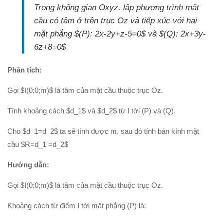
Trong không gian Oxyz, lập phương trình mặt
cầu có tâm ở trên trục Oz và tiếp xúc với hai
mặt phẳng $(P): 2x-2y+z-5=0$ và $(Q): 2x+3y-
6z+8=0$
Phân tích:
Gọi $I(0;0;m)$ là tâm của mặt cầu thuộc trục Oz.
Tính khoảng cách $d_1$ và $d_2$ từ I tới (P) và (Q).
Cho $d_1=d_2$ ta sẽ tính được m, sau đó tính bán kính mặt
cầu $R=d_1 =d_2$
Hướng dẫn:
Gọi $I(0;0;m)$ là tâm của mặt cầu thuộc trục Oz.
Khoảng cách từ điểm I tới mặt phẳng (P) là: