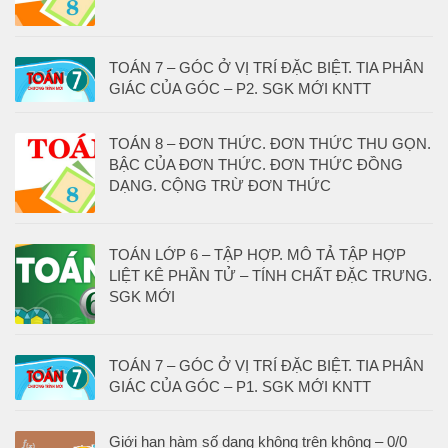
TOÁN 7 – GÓC Ở VỊ TRÍ ĐẶC BIỆT. TIA PHÂN
GIÁC CỦA GÓC – P2. SGK MỚI KNTT
TOÁN 8 – ĐƠN THỨC. ĐƠN THỨC THU GỌN.
BẬC CỦA ĐƠN THỨC. ĐƠN THỨC ĐỒNG
DẠNG. CỘNG TRỪ ĐƠN THỨC
TOÁN LỚP 6 – TẬP HỢP. MÔ TẢ TẬP HỢP
LIỆT KÊ PHẦN TỬ – TÍNH CHẤT ĐẶC TRƯNG.
SGK MỚI
TOÁN 7 – GÓC Ở VỊ TRÍ ĐẶC BIỆT. TIA PHÂN
GIÁC CỦA GÓC – P1. SGK MỚI KNTT
Giới hạn hàm số dạng không trên không – 0/0