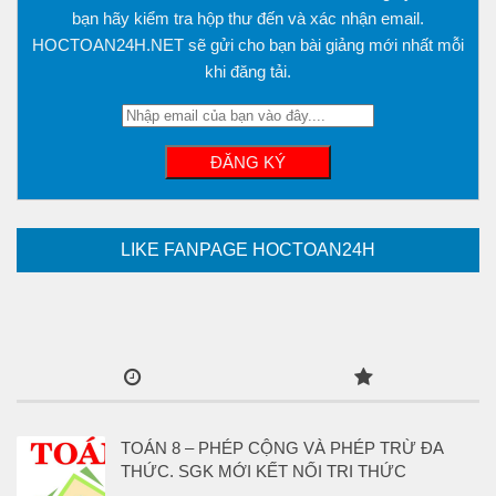
bạn hãy kiểm tra hộp thư đến và xác nhận email.
HOCTOAN24H.NET sẽ gửi cho bạn bài giảng mới nhất mỗi
khi đăng tải.
LIKE FANPAGE HOCTOAN24H
TOÁN 8 – PHÉP CỘNG VÀ PHÉP TRỪ ĐA
THỨC. SGK MỚI KẾT NỐI TRI THỨC