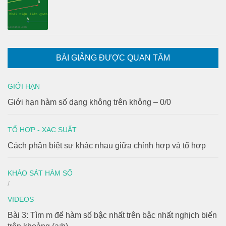
BÀI GIẢNG ĐƯỢC QUAN TÂM
GIỚI HẠN
Giới hạn hàm số dạng không trên không – 0/0
TỔ HỢP - XAC SUẤT
Cách phân biệt sự khác nhau giữa chỉnh hợp và tổ hợp
KHẢO SÁT HÀM SỐ
/
VIDEOS
Bài 3: Tìm m để hàm số bậc nhất trên bậc nhất nghịch biến