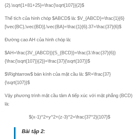
{2}.\sqrt{1+81+25}=\frac{\sqrt{107}}{2}$
Thể tích của hình chóp $ABCD$ là: $V_{ABCD}=\frac{1}{6}
[\vec{BC},\vec{BD}].\vec{BA}=\frac{1}{6}.37=\frac{37}{6}$
Đường cao AH của hình chóp là:
$AH=\frac{3V_{ABCD}}{S_{BCD}}=\frac{3.\frac{37}{6}}
{\frac{\sqrt{107}}{2}}=\frac{37}{\sqrt{107}}$
$\Rightarrow$ bán kính của mặt cầu là: $R=\frac{37}
{\sqrt{107}}$
Vậy phương trình mặt cầu tâm A tiếp xúc với mặt phẳng (BCD)
là:
$(x-1)^2+y^2+(z-3)^2=\frac{37^2}{107}$
Bài tập 2: