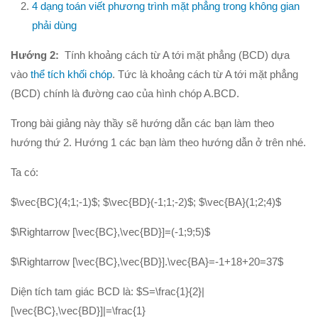
4 dạng toán viết phương trình mặt phẳng trong không gian
phải dùng
Hướng 2:
Tính khoảng cách từ A tới mặt phẳng (BCD) dựa
vào
thể tích khối chóp
. Tức là khoảng cách từ A tới mặt phẳng
(BCD) chính là đường cao của hình chóp A.BCD.
Trong bài giảng này thầy sẽ hướng dẫn các bạn làm theo
hướng thứ 2. Hướng 1 các bạn làm theo hướng dẫn ở trên nhé.
Ta có:
$\vec{BC}(4;1;-1)$; $\vec{BD}(-1;1;-2)$; $\vec{BA}(1;2;4)$
$\Rightarrow [\vec{BC},\vec{BD}]=(-1;9;5)$
$\Rightarrow [\vec{BC},\vec{BD}].\vec{BA}=-1+18+20=37$
Diện tích tam giác BCD là: $S=\frac{1}{2}|
[\vec{BC},\vec{BD}]|=\frac{1}