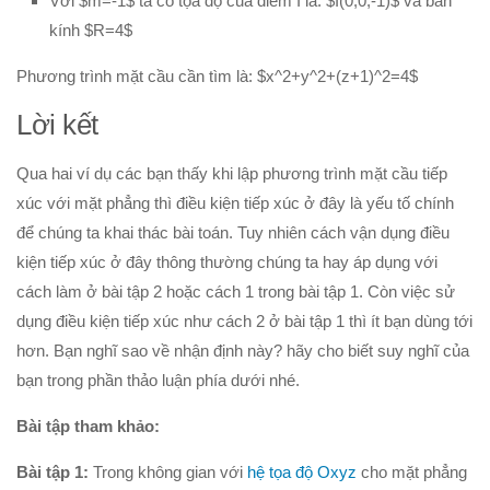
Với $m=-1$ ta có tọa độ của điểm I là: $I(0;0;-1)$ và bán
kính $R=4$
Phương trình mặt cầu cần tìm là: $x^2+y^2+(z+1)^2=4$
Lời kết
Qua hai ví dụ các bạn thấy khi lập phương trình mặt cầu tiếp
xúc với mặt phẳng thì điều kiện tiếp xúc ở đây là yếu tố chính
để chúng ta khai thác bài toán. Tuy nhiên cách vận dụng điều
kiện tiếp xúc ở đây thông thường chúng ta hay áp dụng với
cách làm ở bài tập 2 hoặc cách 1 trong bài tập 1. Còn việc sử
dụng điều kiện tiếp xúc như cách 2 ở bài tập 1 thì ít bạn dùng tới
hơn. Bạn nghĩ sao về nhận định này? hãy cho biết suy nghĩ của
bạn trong phần thảo luận phía dưới nhé.
Bài tập tham khảo:
Bài tập 1:
Trong không gian với
hệ tọa độ Oxyz
cho mặt phẳng