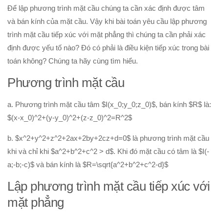
Để lập phương trình mặt cầu chúng ta cần xác định được tâm
Hình học 10
và bán kính của mặt cầu. Vậy khi bài toán yêu cầu lập phương
Véctơ
trình mặt cầu tiếp xúc với mặt phẳng thì chúng ta cần phải xác
Tích vô hướng của hai véctơ và ứng dụng
định được yếu tố nào? Đó có phải là điều kiện tiếp xúc trong bài
toán không? Chúng ta hãy cùng tìm hiểu.
PT đường thẳng trong mặt phẳng
Phương pháp tọa độ trong mặt phẳng
Phương trình mặt cầu
PT đường tròn
a. Phương trình mặt cầu tâm $I(x_0;y_0;z_0)$, bán kính $R$ là:
PT đường elip
$(x-x_0)^2+(y-y_0)^2+(z-z_0)^2=R^2$
Đại số 11
b. $x^2+y^2+z^2+2ax+2by+2cz+d=0$ là phương trình mặt cầu
Phương trình lượng giác
khi và chỉ khi $a^2+b^2+c^2 > d$. Khi đó mặt cầu có tâm là $I(-
Tổ hợp – Xac suất
a;-b;-c)$ và bán kính là $R=\sqrt{a^2+b^2+c^2-d}$
Dãy số- CSC – CSN
Lập phương trình mặt cầu tiếp xúc với
Giới hạn
mặt phẳng
Đạo hàm