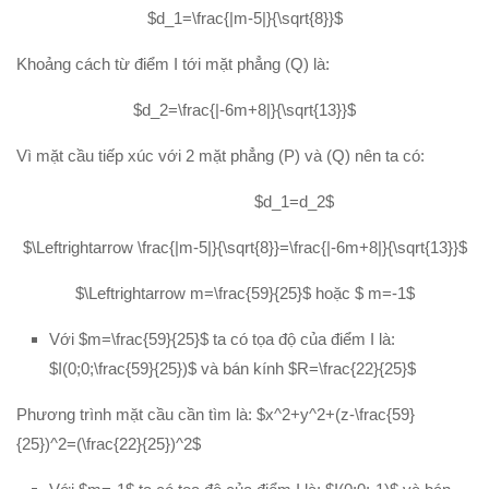
$d_1=\frac{|m-5|}{\sqrt{8}}$
Khoảng cách từ điểm I tới mặt phẳng (Q) là:
$d_2=\frac{|-6m+8|}{\sqrt{13}}$
Vì mặt cầu tiếp xúc với 2 mặt phẳng (P) và (Q) nên ta có:
$d_1=d_2$
$\Leftrightarrow \frac{|m-5|}{\sqrt{8}}=\frac{|-6m+8|}{\sqrt{13}}$
$\Leftrightarrow m=\frac{59}{25}$ hoặc $ m=-1$
Với $m=\frac{59}{25}$ ta có tọa độ của điểm I là:
$I(0;0;\frac{59}{25})$ và bán kính $R=\frac{22}{25}$
Phương trình mặt cầu cần tìm là: $x^2+y^2+(z-\frac{59}
{25})^2=(\frac{22}{25})^2$