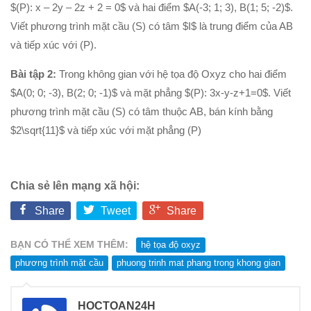
$(P): x – 2y – 2z + 2 = 0$ và hai điểm $A(-3; 1; 3), B(1; 5; -2)$.
Viết phương trình mặt cầu (S) có tâm $I$ là trung điểm của AB
và tiếp xúc với (P).
Bài tập 2:
Trong không gian với hệ tọa độ Oxyz cho hai điểm
$A(0; 0; -3), B(2; 0; -1)$ và mặt phẳng $(P): 3x-y-z+1=0$. Viết
phương trình mặt cầu (S) có tâm thuộc AB, bán kính bằng
$2\sqrt{11}$ và tiếp xúc với mặt phẳng (P)
Chia sẻ lên mạng xã hội:
Share
Tweet
Share
BẠN CÓ THỂ XEM THÊM:
hệ tọa độ oxyz
phương trình mặt cầu
phuong trinh mat phang trong khong gian
HOCTOAN24H