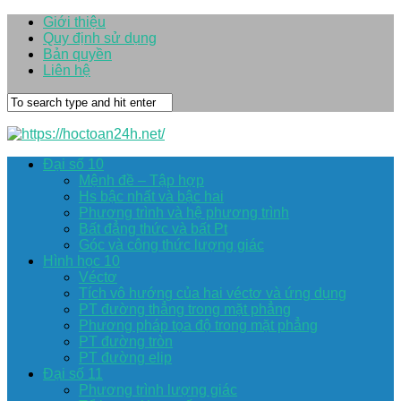
Giới thiệu
Quy định sử dụng
Bản quyền
Liên hệ
Đại số 10
Mệnh đề – Tập hợp
Hs bậc nhất và bậc hai
Phương trình và hệ phương trình
Bất đẳng thức và bất Pt
Góc và công thức lượng giác
Hình học 10
Véctơ
Tích vô hướng của hai véctơ và ứng dụng
PT đường thẳng trong mặt phẳng
Phương pháp tọa độ trong mặt phẳng
PT đường tròn
PT đường elip
Đại số 11
Phương trình lượng giác