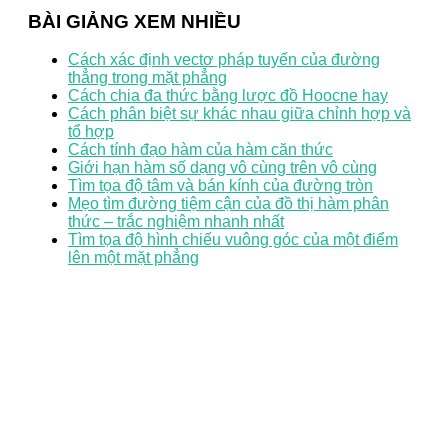
BÀI GIẢNG XEM NHIỀU
Cách xác định vectơ pháp tuyến của đường
thẳng trong mặt phẳng
Cách chia đa thức bằng lược đồ Hoocne hay
Cách phân biệt sự khác nhau giữa chỉnh hợp và
tổ hợp
Cách tính đạo hàm của hàm căn thức
Giới hạn hàm số dạng vô cùng trên vô cùng
Tìm tọa độ tâm và bán kính của đường tròn
Mẹo tìm đường tiệm cận của đồ thị hàm phân
thức – trắc nghiệm nhanh nhất
Tìm tọa độ hình chiếu vuông góc của một điểm
lên một mặt phẳng