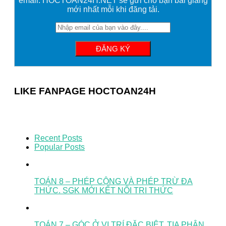
email. HOCTOAN24H.NET sẽ gửi cho bạn bài giảng
mới nhất mỗi khi đăng tải.
LIKE FANPAGE HOCTOAN24H
Recent Posts
Popular Posts
TOÁN 8 – PHÉP CỘNG VÀ PHÉP TRỪ ĐA
THỨC. SGK MỚI KẾT NỐI TRI THỨC
TOÁN 7 – GÓC Ở VỊ TRÍ ĐẶC BIỆT. TIA PHÂN