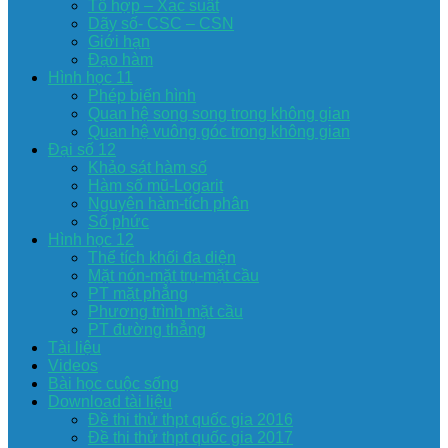
Tổ hợp – Xac suất
Dãy số- CSC – CSN
Giới hạn
Đạo hàm
Hình học 11
Phép biến hình
Quan hệ song song trong không gian
Quan hệ vuông góc trong không gian
Đại số 12
Khảo sát hàm số
Hàm số mũ-Logarit
Nguyên hàm-tích phân
Số phức
Hình học 12
Thể tích khối đa diện
Mặt nón-mặt trụ-mặt cầu
PT mặt phẳng
Phương trình mặt cầu
PT đường thẳng
Tài liệu
Videos
Bài học cuộc sống
Download tài liệu
Đề thi thử thpt quốc gia 2016
Đề thi thử thpt quốc gia 2017