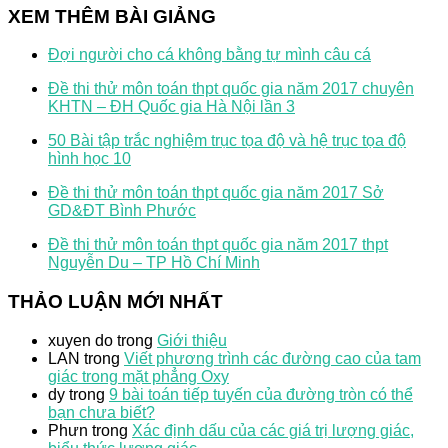
XEM THÊM BÀI GIẢNG
Đợi người cho cá không bằng tự mình câu cá
Đề thi thử môn toán thpt quốc gia năm 2017 chuyên
KHTN – ĐH Quốc gia Hà Nội lần 3
50 Bài tập trắc nghiệm trục tọa độ và hệ trục tọa độ
hình học 10
Đề thi thử môn toán thpt quốc gia năm 2017 Sở
GD&ĐT Bình Phước
Đề thi thử môn toán thpt quốc gia năm 2017 thpt
Nguyễn Du – TP Hồ Chí Minh
THẢO LUẬN MỚI NHẤT
xuyen do
trong
Giới thiệu
LAN
trong
Viết phương trình các đường cao của tam
giác trong mặt phẳng Oxy
dy
trong
9 bài toán tiếp tuyến của đường tròn có thể
bạn chưa biết?
Phưn
trong
Xác định dấu của các giá trị lượng giác,