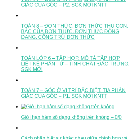
GIÁC CỦA GÓC – P2. SGK MỚI KNTT
TOÁN 8 – ĐƠN THỨC. ĐƠN THỨC THU GỌN.
BẬC CỦA ĐƠN THỨC. ĐƠN THỨC ĐỒNG
DẠNG. CỘNG TRỪ ĐƠN THỨC
TOÁN LỚP 6 – TẬP HỢP. MÔ TẢ TẬP HỢP
LIỆT KÊ PHẦN TỬ – TÍNH CHẤT ĐẶC TRƯNG.
SGK MỚI
TOÁN 7 – GÓC Ở VỊ TRÍ ĐẶC BIỆT. TIA PHÂN
GIÁC CỦA GÓC – P1. SGK MỚI KNTT
Giới hạn hàm số dạng không trên không – 0/0
Cách phân biệt sự khác nhau giữa chỉnh hợp và