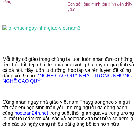
rằm,
Con gởi lòng mình tôn kính đến thầy
yêu”
Mỗi thầy cô giáo trong chúng ta luôn luôn nhận được những
lời chúc tốt đẹp nhất từ phía học sinh, phụ huynh, gia đình và
cả xã hội. Hãy luôn tu dưỡng, học tập và rèn luyện để xứng
đáng với 9 chữ:
“NGHỀ CAO QUÝ NHẤT TRONG NHỮNG
NGHỀ CAO QUÝ”
Cũng nhân ngày nhà giáo việt nam Thaygiaongheo xin gửi
tới các em học sinh thân yêu, những người đã đồng hành
cùng
hoctoan24h.net
trong suốt thời gian qua và trong tương
lai một lời cám ơn xâu sắc và hoctoan24h.net hứa sẽ đem lại
cho các trò ngày càng nhiều bài giảng bổ ích hơn nữa.