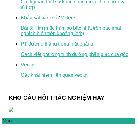
Cách phân biệt sự khác nhau giữa chỉnh hợp và
tổ hợp
Khảo sát hàm số
/
Videos
Bài 3: Tìm m để hàm số bậc nhất trên bậc nhất
nghịch biến trên khoảng (a;b)
PT đường thẳng trong mặt phẳng
Cách viết phương trình đường phân giác của góc
Véctơ
Các khái niệm liên quan vectơ
KHO CÂU HỎI TRẮC NGHIỆM HAY
More