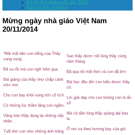
Đề thi thử thpt quốc gia 2018
Bài tập trắc nghiệm
Mừng ngày nhà giáo Việt Nam
20/11/2014
“Mãi mãi bên con tiếng của Thầy
Sao thấy được nổi lòng thầy cùng
vang vọng.
năm tháng.
Đã xa rồi mà con ngỡ hôm qua.
Đã qua rồi một thời và con đã lớn.
Bài giảng của thầy như chắp cánh
Bài học đầu đời con hiểu được thầy
ước mơ,
cô.
Cho con bay khỏi vùng trời cổ tích.
Lời giải đáp cho con không còn là ẩn
số
Có những lúc thầm lặng con ngắm,
Mà cả tấm lòng thầy quảng đại bao
Vầng trán thầy đọng lại những nếp
la.
nhăn…
Ở nơi xa theo hương bay của gió,
Tuổi thơ con như những ánh trăng