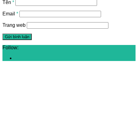
Tên
*
Email
*
Trang web
Follow: