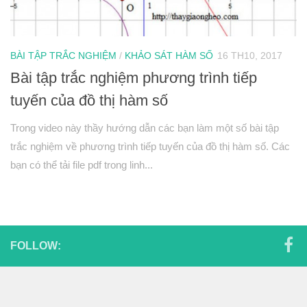
Hình học 11
Phép biến hình
Quan hệ song song trong không gian
BÀI TẬP TRẮC NGHIỆM
/
KHẢO SÁT HÀM SỐ
16 TH10, 2017
Bài tập trắc nghiệm phương trình tiếp
Quan hệ vuông góc trong không gian
tuyến của đồ thị hàm số
Đại số 12
Khảo sát hàm số
Trong video này thầy hướng dẫn các bạn làm một số bài tập
trắc nghiệm về phương trình tiếp tuyến của đồ thị hàm số. Các
Hàm số mũ-Logarit
bạn có thể tải file pdf trong linh...
Nguyên hàm-tích phân
Số phức
Hình học 12
Thể tích khối đa diện
FOLLOW:
Mặt nón-mặt trụ-mặt cầu
PT mặt phẳng