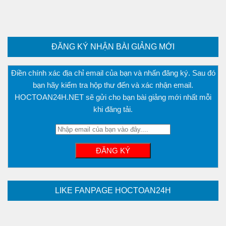
ĐĂNG KÝ NHẬN BÀI GIẢNG MỚI
Điền chính xác địa chỉ email của bạn và nhấn đăng ký. Sau đó
bạn hãy kiểm tra hộp thư đến và xác nhận email.
HOCTOAN24H.NET sẽ gửi cho bạn bài giảng mới nhất mỗi
khi đăng tải.
LIKE FANPAGE HOCTOAN24H