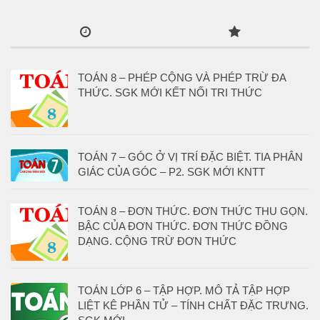
TOÁN 8 – PHÉP CỘNG VÀ PHÉP TRỪ ĐA
THỨC. SGK MỚI KẾT NỐI TRI THỨC
TOÁN 7 – GÓC Ở VỊ TRÍ ĐẶC BIỆT. TIA PHÂN
GIÁC CỦA GÓC – P2. SGK MỚI KNTT
TOÁN 8 – ĐƠN THỨC. ĐƠN THỨC THU GỌN.
BẬC CỦA ĐƠN THỨC. ĐƠN THỨC ĐỒNG
DẠNG. CỘNG TRỪ ĐƠN THỨC
TOÁN LỚP 6 – TẬP HỢP. MÔ TẢ TẬP HỢP
LIỆT KÊ PHẦN TỬ – TÍNH CHẤT ĐẶC TRƯNG.