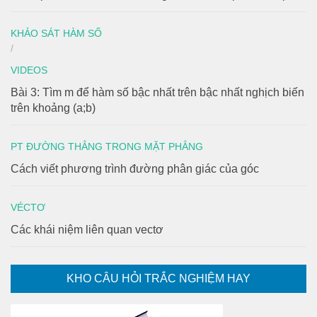
KHẢO SÁT HÀM SỐ
/
VIDEOS
Bài 3: Tìm m để hàm số bậc nhất trên bậc nhất nghịch biến
trên khoảng (a;b)
PT ĐƯỜNG THẲNG TRONG MẶT PHẲNG
Cách viết phương trình đường phân giác của góc
VÉCTƠ
Các khái niệm liên quan vectơ
KHO CÂU HỎI TRẮC NGHIỆM HAY