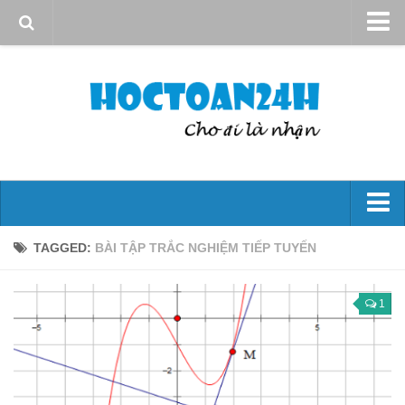
Giới thiệu
Quy định sử dụng
Bản quyền
Liên hệ
Đại số 10
TAGGED:
BÀI TẬP TRẮC NGHIỆM TIẾP TUYẾN
Mệnh đề – Tập hợp
Hs bậc nhất và bậc hai
1
Phương trình và hệ phương trình
Bất đẳng thức và bất Pt
Góc và công thức lượng giác