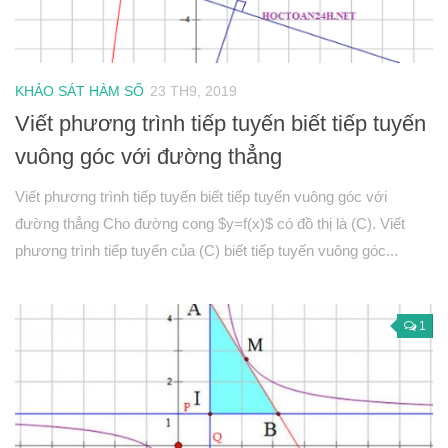
Hình học 10
Véctơ
KHẢO SÁT HÀM SỐ
23 TH9, 2019
Tích vô hướng của hai véctơ và ứng dụng
Viết phương trình tiếp tuyến biết tiếp tuyến
PT đường thẳng trong mặt phẳng
vuông góc với đường thẳng
Phương pháp tọa độ trong mặt phẳng
PT đường tròn
Viết phương trình tiếp tuyến biết tiếp tuyến vuông góc với
PT đường elip
đường thẳng Cho đường cong $y=f(x)$ có đồ thị là (C). Viết
phương trình tiếp tuyến của (C) biết tiếp tuyến vuông góc...
Đại số 11
Phương trình lượng giác
Tổ hợp – Xac suất
1
Dãy số- CSC – CSN
Giới hạn
Đạo hàm