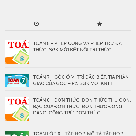
TOÁN 8 – PHÉP CỘNG VÀ PHÉP TRỪ ĐA
THỨC. SGK MỚI KẾT NỐI TRI THỨC
TOÁN 7 – GÓC Ở VỊ TRÍ ĐẶC BIỆT. TIA PHÂN
GIÁC CỦA GÓC – P2. SGK MỚI KNTT
TOÁN 8 – ĐƠN THỨC. ĐƠN THỨC THU GỌN.
BẬC CỦA ĐƠN THỨC. ĐƠN THỨC ĐỒNG
DẠNG. CỘNG TRỪ ĐƠN THỨC
TOÁN LỚP 6 – TẬP HỢP. MÔ TẢ TẬP HỢP