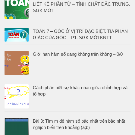
LIỆT KÊ PHẦN TỬ – TÍNH CHẤT ĐẶC TRƯNG.
SGK MỚI
TOÁN 7 – GÓC Ở VỊ TRÍ ĐẶC BIỆT. TIA PHÂN
GIÁC CỦA GÓC – P1. SGK MỚI KNTT
Giới hạn hàm số dạng không trên không – 0/0
Cách phân biệt sự khác nhau giữa chỉnh hợp và
tổ hợp
Bài 3: Tìm m để hàm số bậc nhất trên bậc nhất
nghịch biến trên khoảng (a;b)