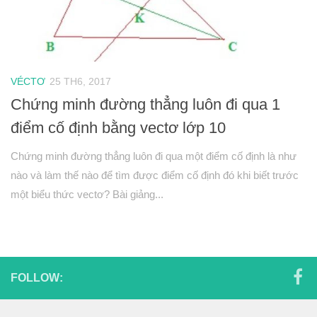
Hình học 10
Véctơ
Tích vô hướng của hai véctơ và ứng dụng
VÉCTƠ
25 TH6, 2017
PT đường thẳng trong mặt phẳng
Chứng minh đường thẳng luôn đi qua 1
Phương pháp tọa độ trong mặt phẳng
điểm cố định bằng vectơ lớp 10
PT đường tròn
Chứng minh đường thẳng luôn đi qua một điểm cố định là như
PT đường elip
nào và làm thế nào để tìm được điểm cố định đó khi biết trước
Đại số 11
một biểu thức vectơ? Bài giảng...
Phương trình lượng giác
Tổ hợp – Xac suất
Dãy số- CSC – CSN
Giới hạn
FOLLOW:
Đạo hàm