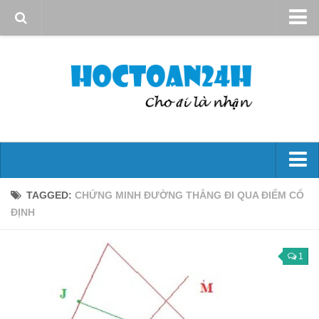
Giới thiệu
Quy định sử dụng
Bản quyền
Liên hệ
Đại số 10
TAGGED:
CHỨNG MINH ĐƯỜNG THẲNG ĐI QUA ĐIỂM CỐ
ĐỊNH
Mệnh đề – Tập hợp
Hs bậc nhất và bậc hai
1
Phương trình và hệ phương trình
Bất đẳng thức và bất Pt
Góc và công thức lượng giác