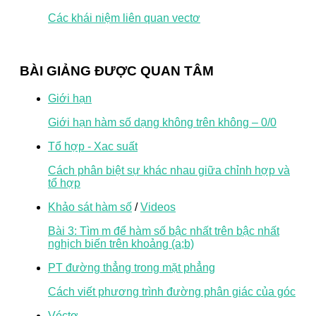
Các khái niệm liên quan vectơ
BÀI GIẢNG ĐƯỢC QUAN TÂM
Giới hạn
Giới hạn hàm số dạng không trên không – 0/0
Tổ hợp - Xac suất
Cách phân biệt sự khác nhau giữa chỉnh hợp và
tổ hợp
Khảo sát hàm số
/
Videos
Bài 3: Tìm m để hàm số bậc nhất trên bậc nhất
nghịch biến trên khoảng (a;b)
PT đường thẳng trong mặt phẳng
Cách viết phương trình đường phân giác của góc
Véctơ