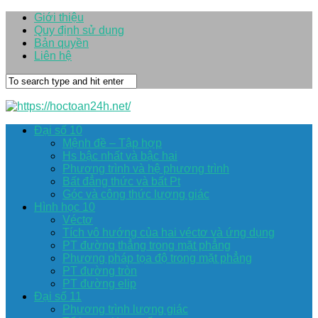
Giới thiệu
Quy định sử dụng
Bản quyền
Liên hệ
Đại số 10
Mệnh đề – Tập hợp
Hs bậc nhất và bậc hai
Phương trình và hệ phương trình
Bất đẳng thức và bất Pt
Góc và công thức lượng giác
Hình học 10
Véctơ
Tích vô hướng của hai véctơ và ứng dụng
PT đường thẳng trong mặt phẳng
Phương pháp tọa độ trong mặt phẳng
PT đường tròn
PT đường elip
Đại số 11
Phương trình lượng giác