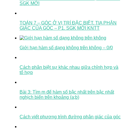
SGK MỚI
TOÁN 7 – GÓC Ở VỊ TRÍ ĐẶC BIỆT. TIA PHÂN
GIÁC CỦA GÓC – P1. SGK MỚI KNTT
Giới hạn hàm số dạng không trên không – 0/0
Cách phân biệt sự khác nhau giữa chỉnh hợp và
tổ hợp
Bài 3: Tìm m để hàm số bậc nhất trên bậc nhất
nghịch biến trên khoảng (a;b)
Cách viết phương trình đường phân giác của góc