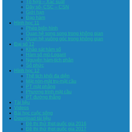
Tổ hợp – Xac suất
Dãy số- CSC – CSN
Giới hạn
Đạo hàm
Hình học 11
Phép biến hình
Quan hệ song song trong không gian
Quan hệ vuông góc trong không gian
Đại số 12
Khảo sát hàm số
Hàm số mũ-Logarit
Nguyên hàm-tích phân
Số phức
Hình học 12
Thể tích khối đa diện
Mặt nón-mặt trụ-mặt cầu
PT mặt phẳng
Phương trình mặt cầu
PT đường thẳng
Tài liệu
Videos
Bài học cuộc sống
Download tài liệu
Đề thi thử thpt quốc gia 2016
Đề thi thử thpt quốc gia 2017