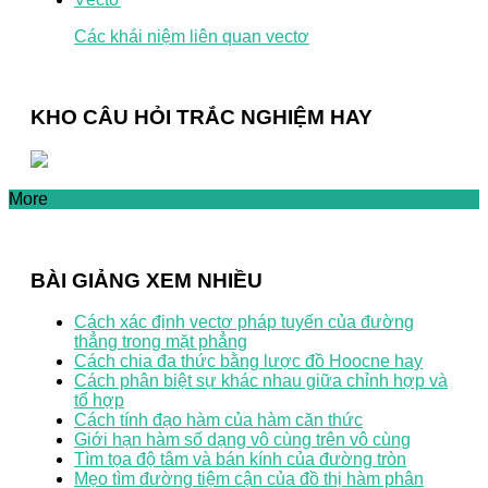
Các khái niệm liên quan vectơ
KHO CÂU HỎI TRẮC NGHIỆM HAY
More
BÀI GIẢNG XEM NHIỀU
Cách xác định vectơ pháp tuyến của đường
thẳng trong mặt phẳng
Cách chia đa thức bằng lược đồ Hoocne hay
Cách phân biệt sự khác nhau giữa chỉnh hợp và
tổ hợp
Cách tính đạo hàm của hàm căn thức
Giới hạn hàm số dạng vô cùng trên vô cùng
Tìm tọa độ tâm và bán kính của đường tròn
Mẹo tìm đường tiệm cận của đồ thị hàm phân