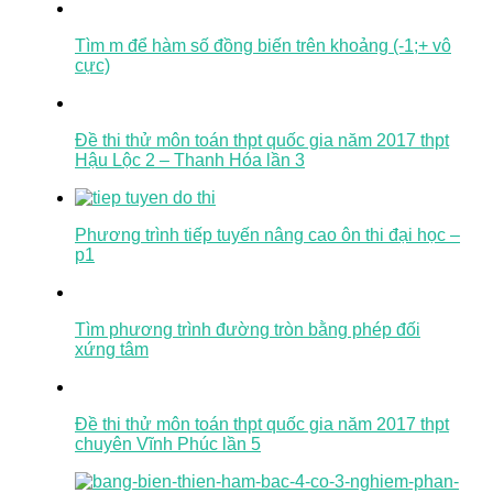
Tìm m để hàm số đồng biến trên khoảng (-1;+ vô
cực)
Đề thi thử môn toán thpt quốc gia năm 2017 thpt
Hậu Lộc 2 – Thanh Hóa lần 3
Phương trình tiếp tuyến nâng cao ôn thi đại học –
p1
Tìm phương trình đường tròn bằng phép đối
xứng tâm
Đề thi thử môn toán thpt quốc gia năm 2017 thpt
chuyên Vĩnh Phúc lần 5