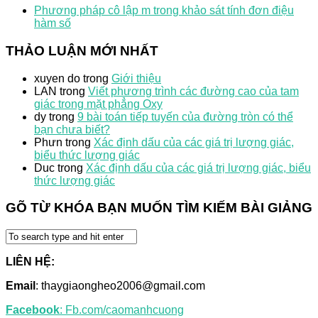
Phương pháp cô lập m trong khảo sát tính đơn điệu
hàm số
THẢO LUẬN MỚI NHẤT
xuyen do
trong
Giới thiệu
LAN
trong
Viết phương trình các đường cao của tam
giác trong mặt phẳng Oxy
dy
trong
9 bài toán tiếp tuyến của đường tròn có thể
bạn chưa biết?
Phưn
trong
Xác định dấu của các giá trị lượng giác,
biểu thức lượng giác
Duc
trong
Xác định dấu của các giá trị lượng giác, biểu
thức lượng giác
GÕ TỪ KHÓA BẠN MUỐN TÌM KIẾM BÀI GIẢNG
LIÊN HỆ:
Email
: thaygiaongheo2006@gmail.com
Facebook
: Fb.com/caomanhcuong