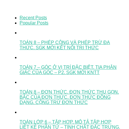
Recent Posts
Popular Posts
TOÁN 8 – PHÉP CỘNG VÀ PHÉP TRỪ ĐA
THỨC. SGK MỚI KẾT NỐI TRI THỨC
TOÁN 7 – GÓC Ở VỊ TRÍ ĐẶC BIỆT. TIA PHÂN
GIÁC CỦA GÓC – P2. SGK MỚI KNTT
TOÁN 8 – ĐƠN THỨC. ĐƠN THỨC THU GỌN.
BẬC CỦA ĐƠN THỨC. ĐƠN THỨC ĐỒNG
DẠNG. CỘNG TRỪ ĐƠN THỨC
TOÁN LỚP 6 – TẬP HỢP. MÔ TẢ TẬP HỢP
LIỆT KÊ PHẦN TỬ – TÍNH CHẤT ĐẶC TRƯNG.