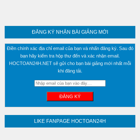
Phương trình mặt cầu
PT đường thẳng
Tài liệu
ĐĂNG KÝ NHẬN BÀI GIẢNG MỚI
Videos
Bài học cuộc sống
Điền chính xác địa chỉ email của bạn và nhấn đăng ký. Sau đó
bạn hãy kiểm tra hộp thư đến và xác nhận email.
Download tài liệu
HOCTOAN24H.NET sẽ gửi cho bạn bài giảng mới nhất mỗi
Đề thi thử thpt quốc gia 2016
khi đăng tải.
Đề thi thử thpt quốc gia 2017
Đề thi thử thpt quốc gia 2018
Bài tập trắc nghiệm
LIKE FANPAGE HOCTOAN24H