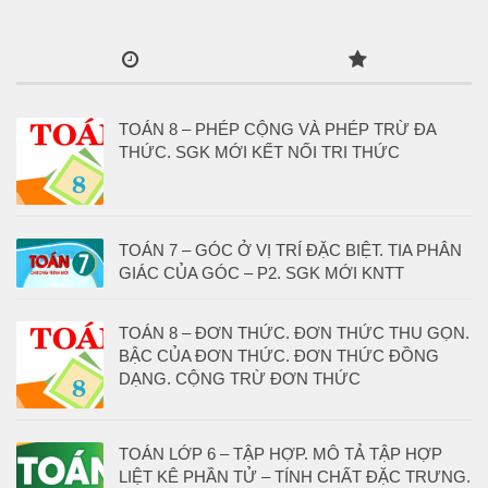
TOÁN 8 – PHÉP CỘNG VÀ PHÉP TRỪ ĐA
THỨC. SGK MỚI KẾT NỐI TRI THỨC
TOÁN 7 – GÓC Ở VỊ TRÍ ĐẶC BIỆT. TIA PHÂN
GIÁC CỦA GÓC – P2. SGK MỚI KNTT
TOÁN 8 – ĐƠN THỨC. ĐƠN THỨC THU GỌN.
BẬC CỦA ĐƠN THỨC. ĐƠN THỨC ĐỒNG
DẠNG. CỘNG TRỪ ĐƠN THỨC
TOÁN LỚP 6 – TẬP HỢP. MÔ TẢ TẬP HỢP
LIỆT KÊ PHẦN TỬ – TÍNH CHẤT ĐẶC TRƯNG.