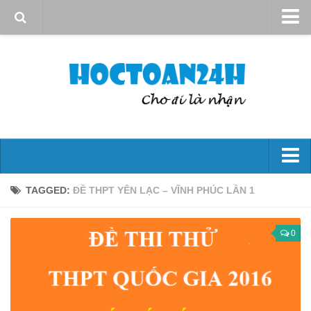
Giới thiệu
Quy định sử dụng
Bản quyền
Liên hệ
Đại số 10
TAGGED:
ĐỀ THPT YÊN LẠC – VĨNH PHÚC LẦN 1
Mệnh đề – Tập hợp
Hs bậc nhất và bậc hai
0
Phương trình và hệ phương trình
Bất đẳng thức và bất Pt
Góc và công thức lượng giác