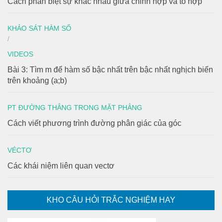
Cách phân biệt sự khác nhau giữa chỉnh hợp và tổ hợp
KHẢO SÁT HÀM SỐ
/
VIDEOS
Bài 3: Tìm m để hàm số bậc nhất trên bậc nhất nghịch biến
trên khoảng (a;b)
PT ĐƯỜNG THẲNG TRONG MẶT PHẲNG
Cách viết phương trình đường phân giác của góc
VÉCTƠ
Các khái niệm liên quan vectơ
KHO CÂU HỎI TRẮC NGHIỆM HAY