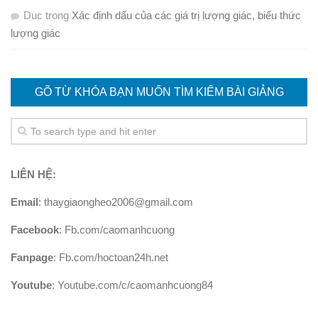
Duc
trong
Xác định dấu của các giá trị lượng giác, biểu thức
lượng giác
GÕ TỪ KHÓA BẠN MUỐN TÌM KIẾM BÀI GIẢNG
LIÊN HỆ:
Email
: thaygiaongheo2006@gmail.com
Facebook
: Fb.com/caomanhcuong
Fanpage
: Fb.com/hoctoan24h.net
Youtube
: Youtube.com/c/caomanhcuong84