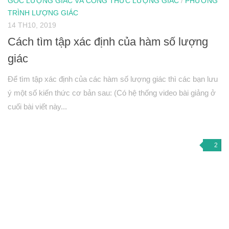
GÓC LƯỢNG GIÁC VÀ CÔNG THỨC LƯỢNG GIÁC
/
PHƯƠNG
Tích vô hướng của hai véctơ và ứng dụng
TRÌNH LƯỢNG GIÁC
PT đường thẳng trong mặt phẳng
14 TH10, 2019
Phương pháp tọa độ trong mặt phẳng
Cách tìm tập xác định của hàm số lượng
PT đường tròn
giác
PT đường elip
Để tìm tập xác định của các hàm số lượng giác thì các bạn lưu
Đại số 11
ý một số kiến thức cơ bản sau: (Có hệ thống video bài giảng ở
Phương trình lượng giác
cuối bài viết này...
Tổ hợp – Xac suất
Dãy số- CSC – CSN
2
Giới hạn
Đạo hàm
Hình học 11
Phép biến hình
Quan hệ song song trong không gian