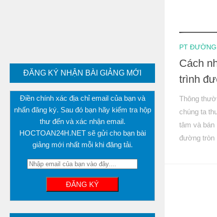
PT ĐƯỜNG
Cách n
ĐĂNG KÝ NHẬN BÀI GIẢNG MỚI
trình đ
Điền chính xác địa chỉ email của bạn và
Thông thườn
nhấn đăng ký. Sau đó bạn hãy kiểm tra hộp
chúng ta th
thư đến và xác nhận email.
tâm và bán 
HOCTOAN24H.NET sẽ gửi cho bạn bài
đường tròn h
giảng mới nhất mỗi khi đăng tải.