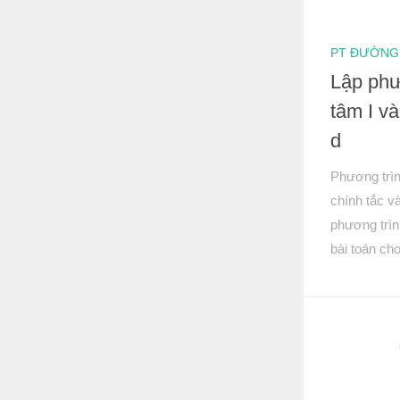
PT ĐƯỜNG
Lập phư
tâm I v
d
Phương trìn
chính tắc v
phương trìn
bài toán cho