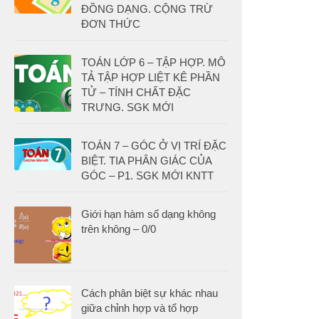
ĐỒNG DẠNG. CỘNG TRỪ
ĐƠN THỨC
TOÁN LỚP 6 – TẬP HỢP. MÔ
TẢ TẬP HỢP LIỆT KÊ PHẦN
TỬ – TÍNH CHẤT ĐẶC
TRƯNG. SGK MỚI
TOÁN 7 – GÓC Ở VỊ TRÍ ĐẶC
BIỆT. TIA PHÂN GIÁC CỦA
GÓC – P1. SGK MỚI KNTT
Giới hạn hàm số dạng không
trên không – 0/0
Cách phân biệt sự khác nhau
giữa chỉnh hợp và tổ hợp