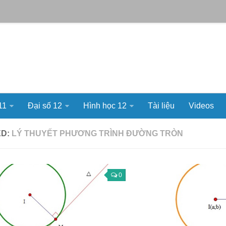
11
Đại số 12
Hình học 12
Tài liệu
Videos
ED:
LÝ THUYẾT PHƯƠNG TRÌNH ĐƯỜNG TRÒN
0