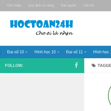
Giới thiệu
Quy định sử dụng
Bản quyền
Liên hệ
Đại số 10
Hình học 10
Đại số 11
Hình học 
FOLLOW:
TAGG