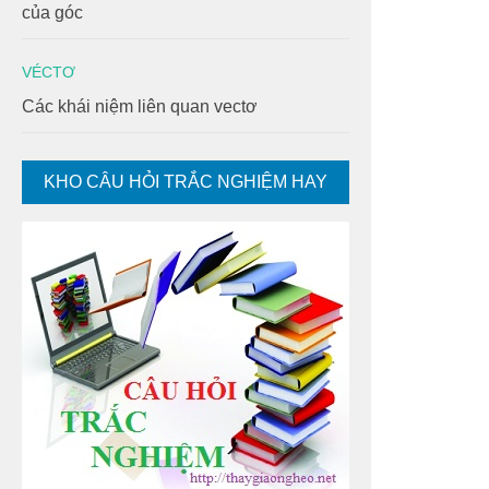
của góc
VÉCTƠ
Các khái niệm liên quan vectơ
KHO CÂU HỎI TRẮC NGHIỆM HAY