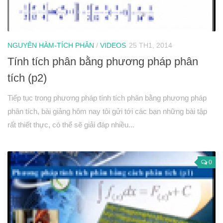
Hình học 10
Véctơ
NGUYÊN HÀM-TÍCH PHÂN
/
VIDEOS
25 TH1, 2014
Tích vô hướng của hai véctơ và ứng dụng
Tính tích phân bằng phương pháp phân
PT đường thẳng trong mặt phẳng
tích (p2)
Phương pháp tọa độ trong mặt phẳng
PT đường tròn
Tiếp tục trong phương pháp tính tích phân bằng phương pháp
PT đường elip
phân tích, bài giảng hôm nay tôi gửi tới các bạn những bài tập
rất thiết thực, có thể sẽ giải đáp nhiều...
Đại số 11
Phương trình lượng giác
Tổ hợp – Xac suất
0
Dãy số- CSC – CSN
Giới hạn
Đạo hàm