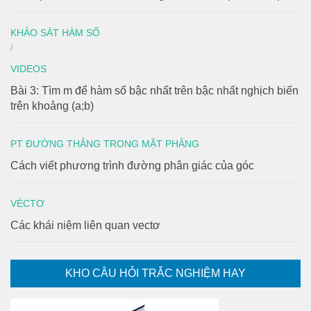
KHẢO SÁT HÀM SỐ
/
VIDEOS
Bài 3: Tìm m để hàm số bậc nhất trên bậc nhất nghịch biến
trên khoảng (a;b)
PT ĐƯỜNG THẲNG TRONG MẶT PHẲNG
Cách viết phương trình đường phân giác của góc
VÉCTƠ
Các khái niệm liên quan vectơ
KHO CÂU HỎI TRẮC NGHIỆM HAY