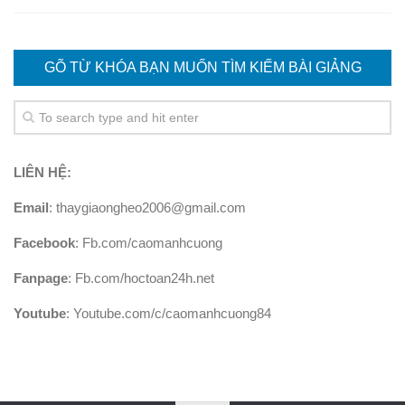
GÕ TỪ KHÓA BẠN MUỐN TÌM KIẾM BÀI GIẢNG
LIÊN HỆ:
Email
: thaygiaongheo2006@gmail.com
Facebook
: Fb.com/caomanhcuong
Fanpage
: Fb.com/hoctoan24h.net
Youtube
: Youtube.com/c/caomanhcuong84