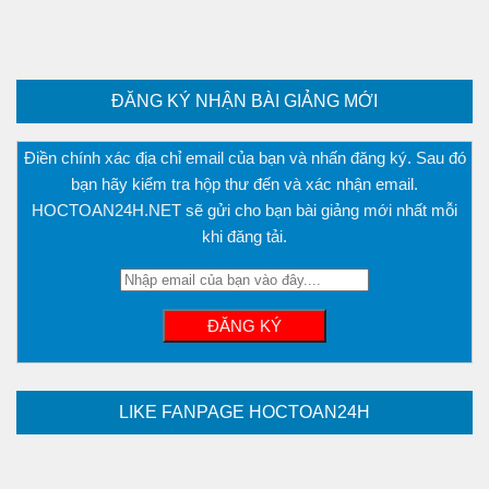
ĐĂNG KÝ NHẬN BÀI GIẢNG MỚI
Điền chính xác địa chỉ email của bạn và nhấn đăng ký. Sau đó
bạn hãy kiểm tra hộp thư đến và xác nhận email.
HOCTOAN24H.NET sẽ gửi cho bạn bài giảng mới nhất mỗi
khi đăng tải.
LIKE FANPAGE HOCTOAN24H