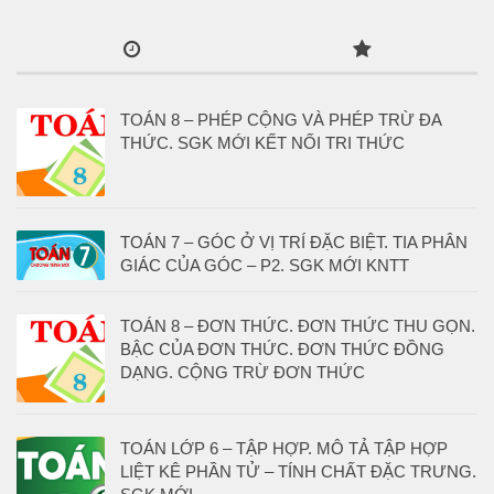
TOÁN 8 – PHÉP CỘNG VÀ PHÉP TRỪ ĐA
THỨC. SGK MỚI KẾT NỐI TRI THỨC
TOÁN 7 – GÓC Ở VỊ TRÍ ĐẶC BIỆT. TIA PHÂN
GIÁC CỦA GÓC – P2. SGK MỚI KNTT
TOÁN 8 – ĐƠN THỨC. ĐƠN THỨC THU GỌN.
BẬC CỦA ĐƠN THỨC. ĐƠN THỨC ĐỒNG
DẠNG. CỘNG TRỪ ĐƠN THỨC
TOÁN LỚP 6 – TẬP HỢP. MÔ TẢ TẬP HỢP
LIỆT KÊ PHẦN TỬ – TÍNH CHẤT ĐẶC TRƯNG.