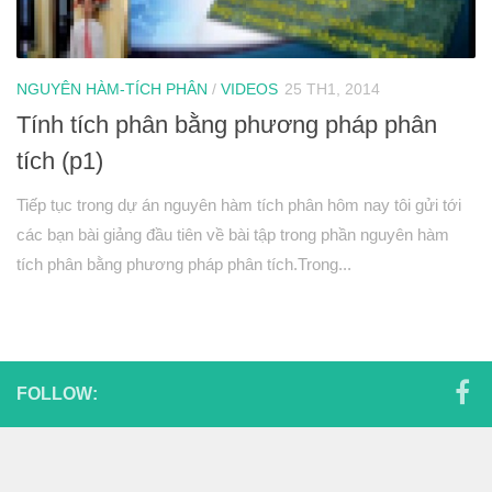
Hình học 11
Phép biến hình
Quan hệ song song trong không gian
NGUYÊN HÀM-TÍCH PHÂN
/
VIDEOS
25 TH1, 2014
Tính tích phân bằng phương pháp phân
Quan hệ vuông góc trong không gian
tích (p1)
Đại số 12
Khảo sát hàm số
Tiếp tục trong dự án nguyên hàm tích phân hôm nay tôi gửi tới
các bạn bài giảng đầu tiên về bài tập trong phần nguyên hàm
Hàm số mũ-Logarit
tích phân bằng phương pháp phân tích.Trong...
Nguyên hàm-tích phân
Số phức
Hình học 12
Thể tích khối đa diện
FOLLOW:
Mặt nón-mặt trụ-mặt cầu
PT mặt phẳng