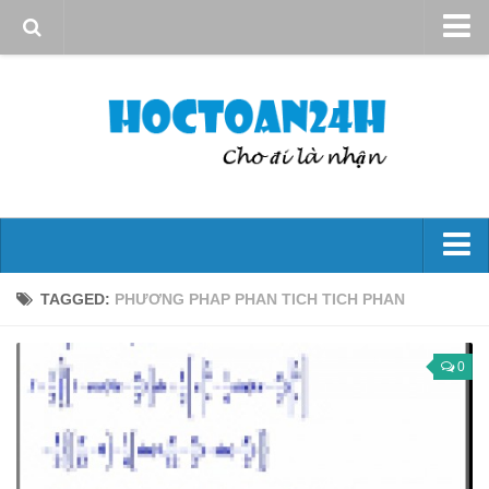
Giới thiệu
Quy định sử dụng
Bản quyền
Liên hệ
Đại số 10
TAGGED:
PHƯƠNG PHAP PHAN TICH TICH PHAN
Mệnh đề – Tập hợp
Hs bậc nhất và bậc hai
0
Phương trình và hệ phương trình
Bất đẳng thức và bất Pt
Góc và công thức lượng giác