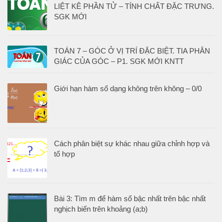
LIỆT KÊ PHẦN TỬ – TÍNH CHẤT ĐẶC TRƯNG.
SGK MỚI
TOÁN 7 – GÓC Ở VỊ TRÍ ĐẶC BIỆT. TIA PHÂN
GIÁC CỦA GÓC – P1. SGK MỚI KNTT
Giới hạn hàm số dạng không trên không – 0/0
Cách phân biệt sự khác nhau giữa chỉnh hợp và
tổ hợp
Bài 3: Tìm m để hàm số bậc nhất trên bậc nhất
nghịch biến trên khoảng (a;b)