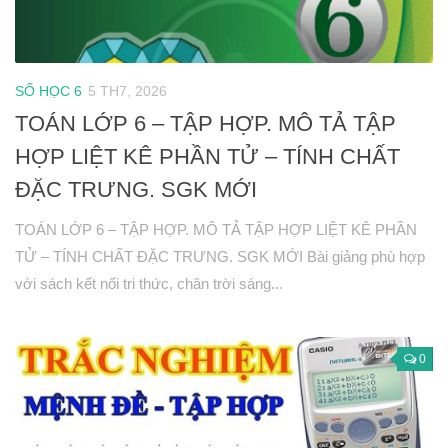
Hình học 10
Véctơ
SỐ HỌC 6
5 TH7, 2026
Tích vô hướng của hai véctơ và ứng dụng
TOÁN LỚP 6 – TẬP HỢP. MÔ TẢ TẬP
PT đường thẳng trong mặt phẳng
HỢP LIỆT KÊ PHẦN TỬ – TÍNH CHẤT
Phương pháp tọa độ trong mặt phẳng
ĐẶC TRƯNG. SGK MỚI
PT đường tròn
PT đường elip
TOÁN LỚP 6 – TẬP HỢP. MÔ TẢ TẬP HỢP LIỆT KÊ PHẦN
TỬ – TÍNH CHẤT ĐẶC TRƯNG. SGK MỚI Bài giảng phù hợp
Đại số 11
với sách kết nối tri thức, chân trời sáng...
Phương trình lượng giác
Tổ hợp – Xac suất
Dãy số- CSC – CSN
0
Giới hạn
Đạo hàm