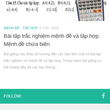
Hình học 11
Phép biến hình
Quan hệ song song trong không gian
Quan hệ vuông góc trong không gian
MỆNH ĐỀ - TẬP HỢP
9 TH8, 2018
Bài tập trắc nghiệm mệnh đề và tập hợp.
Đại số 12
Mệnh đề chứa biến
Khảo sát hàm số
Hàm số mũ-Logarit
Bài giảng này thầy sẽ hướng dẫn các bạn làm một số bài tập
trắc nghiệm về mệnh đề và tập hợp. Trong video bài giảng có
Nguyên hàm-tích phân
thể không đầy đủ các bài những...
Số phức
Hình học 12
Thể tích khối đa diện
Mặt nón-mặt trụ-mặt cầu
FOLLOW:
PT mặt phẳng