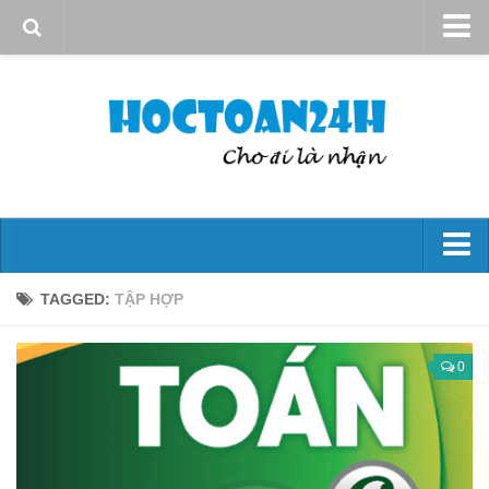
Giới thiệu
Quy định sử dụng
Bản quyền
Liên hệ
Đại số 10
TAGGED:
TẬP HỢP
Mệnh đề – Tập hợp
Hs bậc nhất và bậc hai
0
Phương trình và hệ phương trình
Bất đẳng thức và bất Pt
Góc và công thức lượng giác