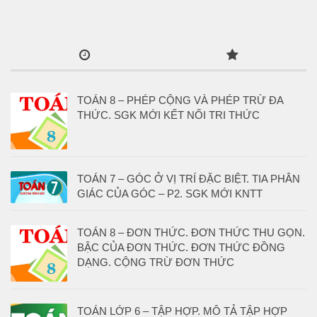
TOÁN 8 – PHÉP CỘNG VÀ PHÉP TRỪ ĐA
THỨC. SGK MỚI KẾT NỐI TRI THỨC
TOÁN 7 – GÓC Ở VỊ TRÍ ĐẶC BIỆT. TIA PHÂN
GIÁC CỦA GÓC – P2. SGK MỚI KNTT
TOÁN 8 – ĐƠN THỨC. ĐƠN THỨC THU GỌN.
BẬC CỦA ĐƠN THỨC. ĐƠN THỨC ĐỒNG
DẠNG. CỘNG TRỪ ĐƠN THỨC
TOÁN LỚP 6 – TẬP HỢP. MÔ TẢ TẬP HỢP