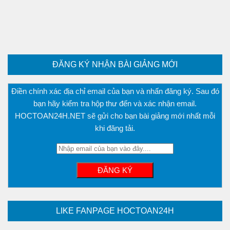
ĐĂNG KÝ NHẬN BÀI GIẢNG MỚI
Điền chính xác địa chỉ email của bạn và nhấn đăng ký. Sau đó
bạn hãy kiểm tra hộp thư đến và xác nhận email.
HOCTOAN24H.NET sẽ gửi cho bạn bài giảng mới nhất mỗi
khi đăng tải.
LIKE FANPAGE HOCTOAN24H