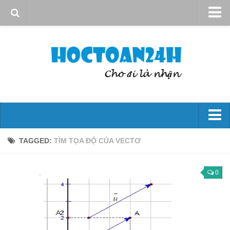
Giới thiệu
Quy định sử dụng
Bản quyền
Liên hệ
Đại số 10
TAGGED:
TÌM TỌA ĐỘ CỦA VECTƠ
Mệnh đề – Tập hợp
Hs bậc nhất và bậc hai
0
Phương trình và hệ phương trình
Bất đẳng thức và bất Pt
Góc và công thức lượng giác