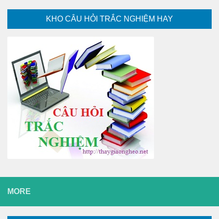
KHO CÂU HỎI TRẮC NGHIỆM HAY
MORE