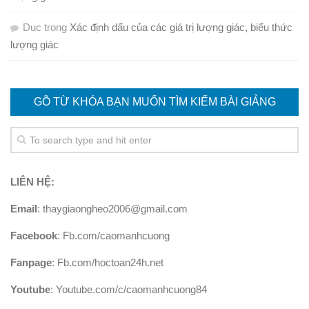
Duc
trong
Xác định dấu của các giá trị lượng giác, biểu thức
lượng giác
GÕ TỪ KHÓA BẠN MUỐN TÌM KIẾM BÀI GIẢNG
LIÊN HỆ:
Email
: thaygiaongheo2006@gmail.com
Facebook
: Fb.com/caomanhcuong
Fanpage
: Fb.com/hoctoan24h.net
Youtube
: Youtube.com/c/caomanhcuong84