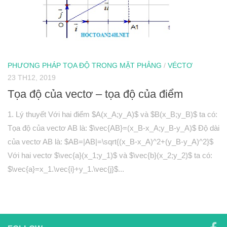
Hình học 10
Véctơ
Tích vô hướng của hai véctơ và ứng dụng
PT đường thẳng trong mặt phẳng
PHƯƠNG PHÁP TỌA ĐỘ TRONG MẶT PHẲNG
/
VÉCTƠ
23 TH12, 2019
Phương pháp tọa độ trong mặt phẳng
Tọa độ của vectơ – tọa độ của điểm
PT đường tròn
PT đường elip
1. Lý thuyết Với hai điểm $A(x_A;y_A)$ và $B(x_B;y_B)$ ta có:
Tọa độ của vectơ AB là: $\vec{AB}=(x_B-x_A;y_B-y_A)$ Độ dài
Đại số 11
của vectơ AB là: $AB=|AB|=\sqrt{(x_B-x_A)^2+(y_B-y_A)^2}$
Phương trình lượng giác
Với hai vectơ $\vec{a}(x_1;y_1)$ và $\vec{b}(x_2;y_2)$ ta có:
Tổ hợp – Xac suất
$\vec{a}=x_1.\vec{i}+y_1.\vec{j}$...
Dãy số- CSC – CSN
Giới hạn
Đạo hàm