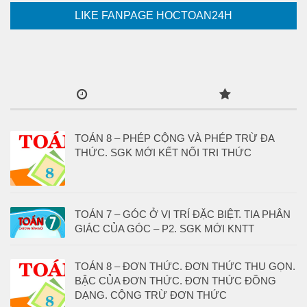
LIKE FANPAGE HOCTOAN24H
TOÁN 8 – PHÉP CỘNG VÀ PHÉP TRỪ ĐA
THỨC. SGK MỚI KẾT NỐI TRI THỨC
TOÁN 7 – GÓC Ở VỊ TRÍ ĐẶC BIỆT. TIA PHÂN
GIÁC CỦA GÓC – P2. SGK MỚI KNTT
TOÁN 8 – ĐƠN THỨC. ĐƠN THỨC THU GỌN.
BẬC CỦA ĐƠN THỨC. ĐƠN THỨC ĐỒNG
DẠNG. CỘNG TRỪ ĐƠN THỨC