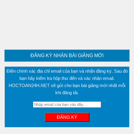
Phương trình mặt cầu
PT đường thẳng
Tài liệu
Videos
Bài học cuộc sống
Download tài liệu
ĐĂNG KÝ NHẬN BÀI GIẢNG MỚI
Đề thi thử thpt quốc gia 2016
Điền chính xác địa chỉ email của bạn và nhấn đăng ký. Sau đó
Đề thi thử thpt quốc gia 2017
bạn hãy kiểm tra hộp thư đến và xác nhận email.
Đề thi thử thpt quốc gia 2018
HOCTOAN24H.NET sẽ gửi cho bạn bài giảng mới nhất mỗi
khi đăng tải.
Bài tập trắc nghiệm