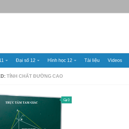
11
Đại số 12
Hình học 12
Tài liệu
Videos
ED:
TÍNH CHẤT ĐƯỜNG CAO
0