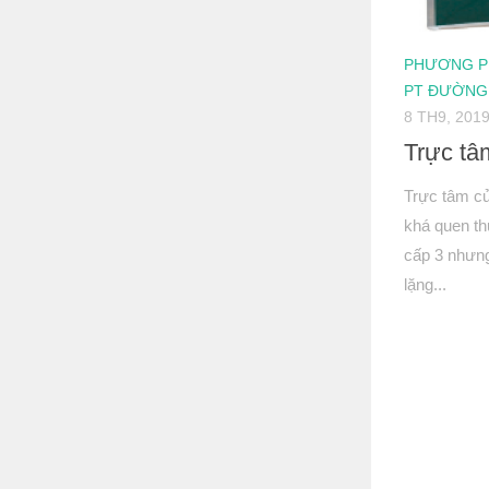
PHƯƠNG P
PT ĐƯỜNG
8 TH9, 201
Trực tâ
Trực tâm củ
khá quen th
cấp 3 nhưng
lặng...