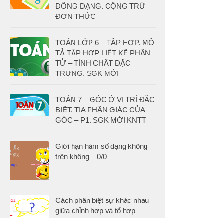
ĐỒNG DẠNG. CỘNG TRỪ
ĐƠN THỨC
TOÁN LỚP 6 – TẬP HỢP. MÔ
TẢ TẬP HỢP LIỆT KÊ PHẦN
TỬ – TÍNH CHẤT ĐẶC
TRƯNG. SGK MỚI
TOÁN 7 – GÓC Ở VỊ TRÍ ĐẶC
BIỆT. TIA PHÂN GIÁC CỦA
GÓC – P1. SGK MỚI KNTT
Giới hạn hàm số dạng không
trên không – 0/0
Cách phân biệt sự khác nhau
giữa chỉnh hợp và tổ hợp