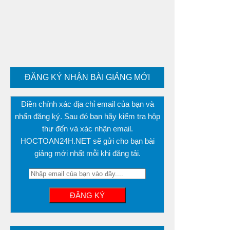
ĐĂNG KÝ NHẬN BÀI GIẢNG MỚI
Điền chính xác địa chỉ email của bạn và
nhấn đăng ký. Sau đó bạn hãy kiểm tra hộp
thư đến và xác nhận email.
HOCTOAN24H.NET sẽ gửi cho bạn bài
giảng mới nhất mỗi khi đăng tải.