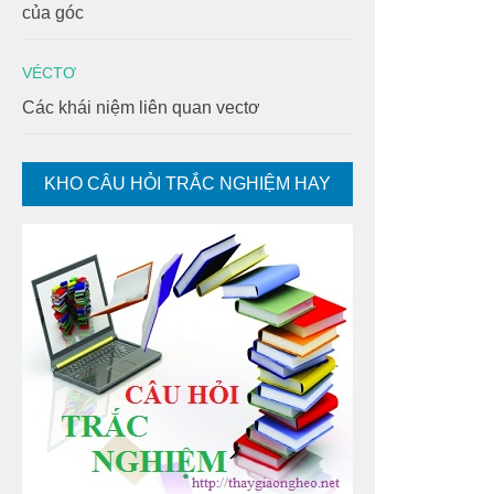
của góc
VÉCTƠ
Các khái niệm liên quan vectơ
KHO CÂU HỎI TRẮC NGHIỆM HAY