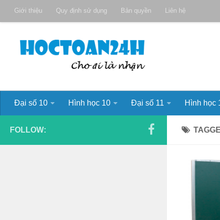
Giới thiệu
Quy định sử dụng
Bản quyền
Liên hệ
Đại số 10
Hình học 10
Đại số 11
Hình học 
FOLLOW:
TAGG