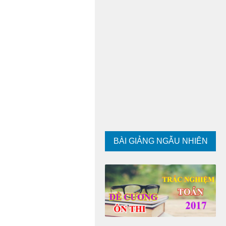
BÀI GIẢNG NGẪU NHIÊN