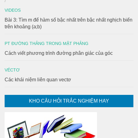
/
VIDEOS
Bài 3: Tìm m để hàm số bậc nhất trên bậc nhất nghịch biến
trên khoảng (a;b)
PT ĐƯỜNG THẲNG TRONG MẶT PHẲNG
Cách viết phương trình đường phân giác của góc
VÉCTƠ
Các khái niệm liên quan vectơ
KHO CÂU HỎI TRẮC NGHIỆM HAY