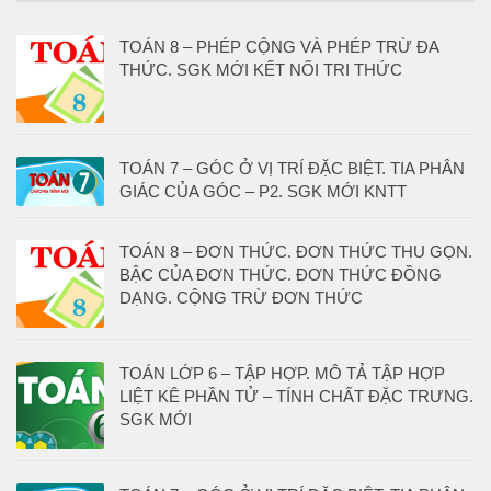
TOÁN 8 – PHÉP CỘNG VÀ PHÉP TRỪ ĐA
THỨC. SGK MỚI KẾT NỐI TRI THỨC
TOÁN 7 – GÓC Ở VỊ TRÍ ĐẶC BIỆT. TIA PHÂN
GIÁC CỦA GÓC – P2. SGK MỚI KNTT
TOÁN 8 – ĐƠN THỨC. ĐƠN THỨC THU GỌN.
BẬC CỦA ĐƠN THỨC. ĐƠN THỨC ĐỒNG
DẠNG. CỘNG TRỪ ĐƠN THỨC
TOÁN LỚP 6 – TẬP HỢP. MÔ TẢ TẬP HỢP
LIỆT KÊ PHẦN TỬ – TÍNH CHẤT ĐẶC TRƯNG.
SGK MỚI