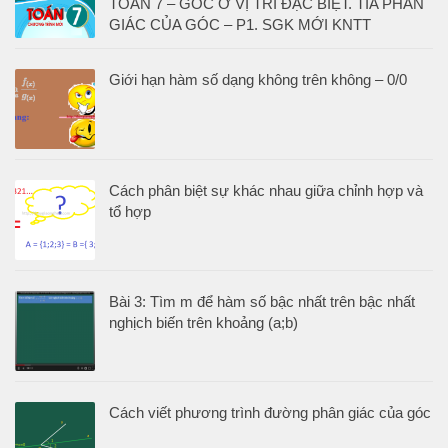
TOÁN 7 – GÓC Ở VỊ TRÍ ĐẶC BIỆT. TIA PHÂN
GIÁC CỦA GÓC – P1. SGK MỚI KNTT
Giới hạn hàm số dạng không trên không – 0/0
Cách phân biệt sự khác nhau giữa chỉnh hợp và
tổ hợp
Bài 3: Tìm m để hàm số bậc nhất trên bậc nhất
nghịch biến trên khoảng (a;b)
Cách viết phương trình đường phân giác của góc