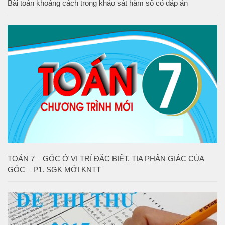
Bài toán khoảng cách trong khảo sát hàm số có đáp án
TOÁN 7 – GÓC Ở VỊ TRÍ ĐẶC BIỆT. TIA PHÂN GIÁC CỦA
GÓC – P1. SGK MỚI KNTT