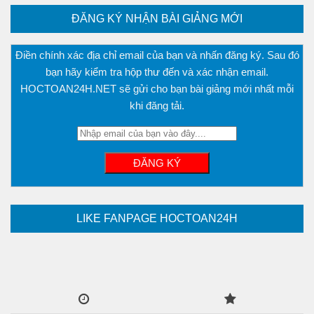
ĐĂNG KÝ NHẬN BÀI GIẢNG MỚI
Điền chính xác địa chỉ email của bạn và nhấn đăng ký. Sau đó
bạn hãy kiểm tra hộp thư đến và xác nhận email.
HOCTOAN24H.NET sẽ gửi cho bạn bài giảng mới nhất mỗi
khi đăng tải.
LIKE FANPAGE HOCTOAN24H