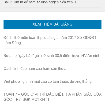
Bài 2: Tìm m để hàm số luôn nghịch biến trên R
XEM THÊM BÀI GIẢNG
Đề thi thử môn toán thpt quốc gia năm 2017 Sở GD&ĐT
Lâm Đồng
Bức thư “gây bão” gửi nữ sinh 30,5 điểm trượt HV An ninh
Cách tính đạo hàm của hàm căn thức
Viết phương trình mặt cầu có tâm thuộc đường thẳng
TOÁN 7 – GÓC Ở VỊ TRÍ ĐẶC BIỆT. TIA PHÂN GIÁC CỦA
GÓC – P2. SGK MỚI KNTT