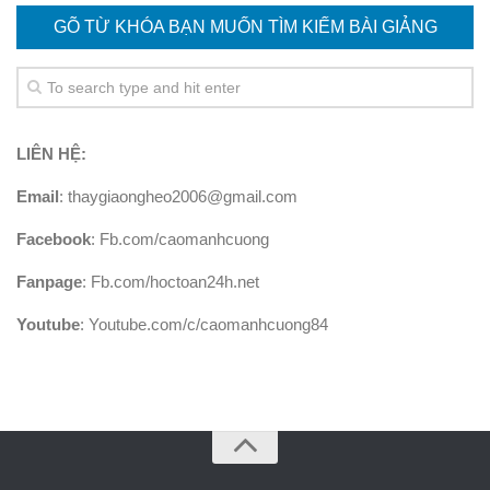
GÕ TỪ KHÓA BẠN MUỐN TÌM KIẾM BÀI GIẢNG
LIÊN HỆ:
Email
: thaygiaongheo2006@gmail.com
Facebook
: Fb.com/caomanhcuong
Fanpage
: Fb.com/hoctoan24h.net
Youtube
: Youtube.com/c/caomanhcuong84