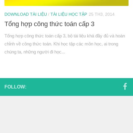
Hình học 11
Phép biến hình
DOWNLOAD TÀI LIỆU
/
TÀI LIỆU HỌC TẬP
25 TH3, 2014
Tổng hợp công thức toán cấp 3
Quan hệ song song trong không gian
Quan hệ vuông góc trong không gian
Tổng hợp công thức toán cấp 3, bộ tài liệu khá đầy đủ và hoàn
Đại số 12
chỉnh về công thức toán. Khi học tập các môn học, ai trong
chúng ta, những người đi học...
Khảo sát hàm số
Hàm số mũ-Logarit
Nguyên hàm-tích phân
Số phức
FOLLOW:
Hình học 12
Thể tích khối đa diện
Mặt nón-mặt trụ-mặt cầu
PT mặt phẳng