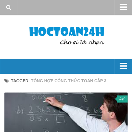
Giới thiệu
Quy định sử dụng
Bản quyền
Liên hệ
Đại số 10
TAGGED:
TỔNG HỢP CÔNG THỨC TOÁN CẤP 3
Mệnh đề – Tập hợp
Hs bậc nhất và bậc hai
0
Phương trình và hệ phương trình
Bất đẳng thức và bất Pt
Góc và công thức lượng giác