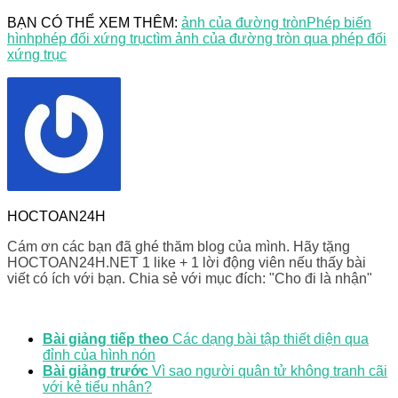
BẠN CÓ THỂ XEM THÊM:
ảnh của đường tròn
Phép biến
hình
phép đối xứng trục
tìm ảnh của đường tròn qua phép đối
xứng trục
HOCTOAN24H
Cám ơn các bạn đã ghé thăm blog của mình. Hãy tặng
HOCTOAN24H.NET 1 like + 1 lời động viên nếu thấy bài
viết có ích với bạn. Chia sẻ với mục đích: "Cho đi là nhận"
Bài giảng tiếp theo
Các dạng bài tập thiết diện qua
đỉnh của hình nón
Bài giảng trước
Vì sao người quân tử không tranh cãi
với kẻ tiểu nhân?