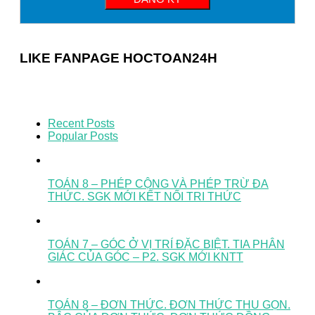
LIKE FANPAGE HOCTOAN24H
Recent Posts
Popular Posts
TOÁN 8 – PHÉP CỘNG VÀ PHÉP TRỪ ĐA
THỨC. SGK MỚI KẾT NỐI TRI THỨC
TOÁN 7 – GÓC Ở VỊ TRÍ ĐẶC BIỆT. TIA PHÂN
GIÁC CỦA GÓC – P2. SGK MỚI KNTT
TOÁN 8 – ĐƠN THỨC. ĐƠN THỨC THU GỌN.