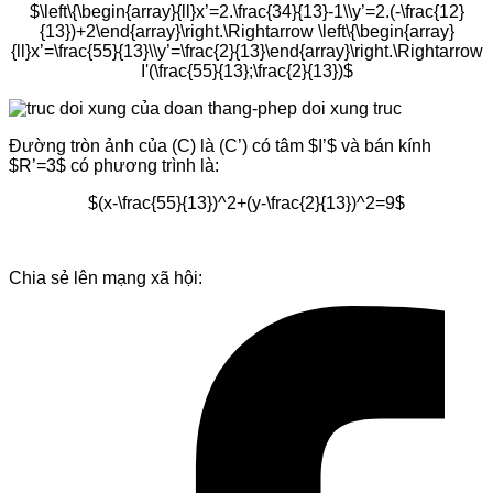
$\left\{\begin{array}{ll}x’=2.\frac{34}{13}-1\\y’=2.(-\frac{12}
{13})+2\end{array}\right.\Rightarrow \left\{\begin{array}
{ll}x’=\frac{55}{13}\\y’=\frac{2}{13}\end{array}\right.\Rightarrow
I'(\frac{55}{13};\frac{2}{13})$
Đường tròn ảnh của (C) là (C’) có tâm $I’$ và bán kính
$R’=3$ có phương trình là:
$(x-\frac{55}{13})^2+(y-\frac{2}{13})^2=9$
Chia sẻ lên mạng xã hội: