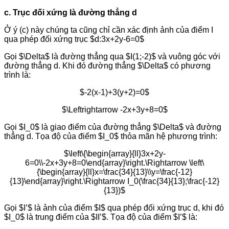
c. Trục đối xứng là đường thẳng d
Ở ý (c) này chúng ta cũng chỉ cần xác định ảnh của điểm I
qua phép đối xứng trục $d:3x+2y-6=0$
Gọi $\Delta$ là đường thẳng qua $I(1;-2)$ và vuông góc với
đường thẳng d. Khi đó đường thẳng $\Delta$ có phương
trình là:
$-2(x-1)+3(y+2)=0$
$\Leftrightarrow -2x+3y+8=0$
Gọi $I_0$ là giao điểm của đường thẳng $\Delta$ và đường
thẳng d. Tọa độ của điểm $I_0$ thỏa mãn hệ phương trình:
$\left\{\begin{array}{ll}3x+2y-
6=0\\-2x+3y+8=0\end{array}\right.\Rightarrow \left\
{\begin{array}{ll}x=\frac{34}{13}\\y=\frac{-12}
{13}\end{array}\right.\Rightarrow I_0(\frac{34}{13};\frac{-12}
{13})$
Gọi $I’$ là ảnh của điểm $I$ qua phép đối xứng trục d, khi đó
$I_0$ là trung điểm của $II’$. Tọa độ của điểm $I’$ là: