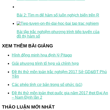
Bài 2: Tìm m để hàm số luôn nghịch biến trên R
Bài tập trắc nghiệm phương trình tiếp tuyến của
đồ thị hàm số
XEM THÊM BÀI GIẢNG
Hình động minh họa định lý Pitago
Giải phương trình tổ hợp và chỉnh hợp
Đề thi thử môn toán trắc nghiệm 2017 Sở GD&ĐT Phú
Yên
Các phép tính cơ bản trong số phức (p1)
Đề thi thử môn toán thpt quốc gia năm 2017 thpt Đại An
– Nam Định lần 2
THẢO LUẬN MỚI NHẤT