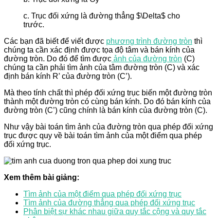
c. Trục đối xứng là đường thẳng $\Delta$ cho
trước.
Các bạn đã biết để viết được
phương trình đường tròn
thì
chúng ta cần xác định được tọa độ tâm và bán kính của
đường tròn. Do đó để tìm được
ảnh của đường tròn
(C)
chúng ta cần phải tìm ảnh của tâm đường tròn (C) và xác
định bán kính R’ của đường tròn (C’).
Mà theo tính chất thì phép đối xứng trục biến một đường tròn
thành một đường tròn có cùng bán kính. Do đó bán kính của
đường tròn (C’) cũng chính là bán kính của đường tròn (C).
Như vậy bài toán tìm ảnh của đường tròn qua phép đối xứng
trục được quy về bài toán tìm ảnh của một điểm qua phép
đối xứng trục.
Xem thêm bài giảng:
Tìm ảnh của một điểm qua phép đối xứng trục
Tìm ảnh của đường thẳng qua phép đối xứng trục
Phân biệt sự khác nhau giữa quy tắc cộng và quy tắc