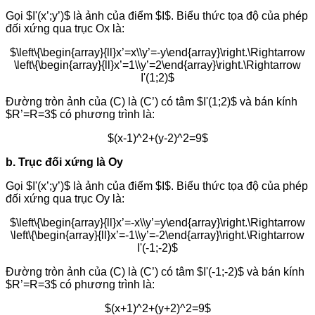
Gọi $I'(x’;y’)$ là ảnh của điểm $I$. Biểu thức tọa độ của phép
đối xứng qua trục Ox là:
$\left\{\begin{array}{ll}x’=x\\y’=-y\end{array}\right.\Rightarrow
\left\{\begin{array}{ll}x’=1\\y’=2\end{array}\right.\Rightarrow
I'(1;2)$
Đường tròn ảnh của (C) là (C’) có tâm $I'(1;2)$ và bán kính
$R’=R=3$ có phương trình là:
$(x-1)^2+(y-2)^2=9$
b. Trục đối xứng là Oy
Gọi $I'(x’;y’)$ là ảnh của điểm $I$. Biểu thức tọa độ của phép
đối xứng qua trục Oy là:
$\left\{\begin{array}{ll}x’=-x\\y’=y\end{array}\right.\Rightarrow
\left\{\begin{array}{ll}x’=-1\\y’=-2\end{array}\right.\Rightarrow
I'(-1;-2)$
Đường tròn ảnh của (C) là (C’) có tâm $I'(-1;-2)$ và bán kính
$R’=R=3$ có phương trình là:
$(x+1)^2+(y+2)^2=9$