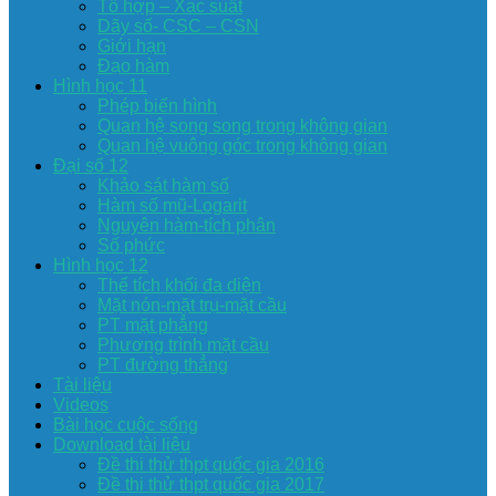
Tổ hợp – Xac suất
Dãy số- CSC – CSN
Giới hạn
Đạo hàm
Hình học 11
Phép biến hình
Quan hệ song song trong không gian
Quan hệ vuông góc trong không gian
Đại số 12
Khảo sát hàm số
Hàm số mũ-Logarit
Nguyên hàm-tích phân
Số phức
Hình học 12
Thể tích khối đa diện
Mặt nón-mặt trụ-mặt cầu
PT mặt phẳng
Phương trình mặt cầu
PT đường thẳng
Tài liệu
Videos
Bài học cuộc sống
Download tài liệu
Đề thi thử thpt quốc gia 2016
Đề thi thử thpt quốc gia 2017