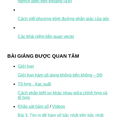
nghịch biến trên khoảng (a;b)
Cách viết phương trình đường phân giác của góc
Các khái niệm liên quan vectơ
BÀI GIẢNG ĐƯỢC QUAN TÂM
Giới hạn
Giới hạn hàm số dạng không trên không – 0/0
Tổ hợp - Xac suất
Cách phân biệt sự khác nhau giữa chỉnh hợp và
tổ hợp
Khảo sát hàm số
/
Videos
Bài 3: Tìm m để hàm số bậc nhất trên bậc nhất