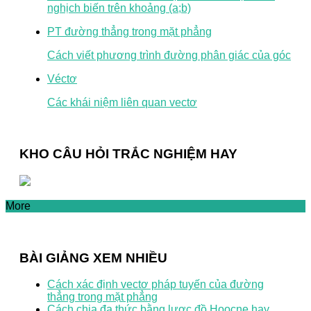
nghịch biến trên khoảng (a;b)
PT đường thẳng trong mặt phẳng
Cách viết phương trình đường phân giác của góc
Véctơ
Các khái niệm liên quan vectơ
KHO CÂU HỎI TRẮC NGHIỆM HAY
More
BÀI GIẢNG XEM NHIỀU
Cách xác định vectơ pháp tuyến của đường
thẳng trong mặt phẳng
Cách chia đa thức bằng lược đồ Hoocne hay