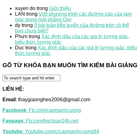
xuyen do
trong
Giới thiệu
LAN
trong
Viết phương trình các đường cao của tam
giác trong mặt phẳng Oxy
dy
trong
9 bài toán tiếp tuyến của đường tròn có thể
bạn chưa biết?
Phưn
trong
Xác định dấu của các giá trị lượng giác,
biểu thức lượng giác
Duc
trong
Xác định dấu của các giá trị lượng giác, biểu
thức lượng giác
GÕ TỪ KHÓA BẠN MUỐN TÌM KIẾM BÀI GIẢNG
LIÊN HỆ:
Email
: thaygiaongheo2006@gmail.com
Facebook
: Fb.com/caomanhcuong
Fanpage
: Fb.com/hoctoan24h.net
Youtube
: Youtube.com/c/caomanhcuong84