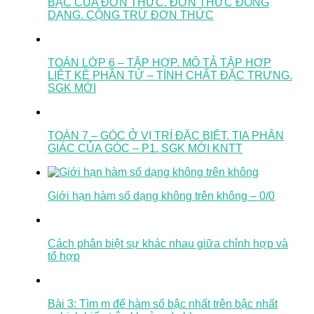
BẬC CỦA ĐƠN THỨC. ĐƠN THỨC ĐỒNG
DẠNG. CỘNG TRỪ ĐƠN THỨC
TOÁN LỚP 6 – TẬP HỢP. MÔ TẢ TẬP HỢP
LIỆT KÊ PHẦN TỬ – TÍNH CHẤT ĐẶC TRƯNG.
SGK MỚI
TOÁN 7 – GÓC Ở VỊ TRÍ ĐẶC BIỆT. TIA PHÂN
GIÁC CỦA GÓC – P1. SGK MỚI KNTT
Giới hạn hàm số dạng không trên không – 0/0
Cách phân biệt sự khác nhau giữa chỉnh hợp và
tổ hợp
Bài 3: Tìm m để hàm số bậc nhất trên bậc nhất