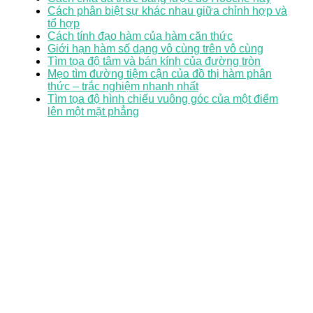
Cách phân biệt sự khác nhau giữa chỉnh hợp và
tổ hợp
Cách tính đạo hàm của hàm căn thức
Giới hạn hàm số dạng vô cùng trên vô cùng
Tìm tọa độ tâm và bán kính của đường tròn
Mẹo tìm đường tiệm cận của đồ thị hàm phân
thức – trắc nghiệm nhanh nhất
Tìm tọa độ hình chiếu vuông góc của một điểm
lên một mặt phẳng