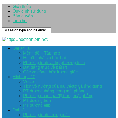
Giới thiệu
Quy định sử dụng
Bản quyền
Liên hệ
Đại số 10
Mệnh đề – Tập hợp
Hs bậc nhất và bậc hai
Phương trình và hệ phương trình
Bất đẳng thức và bất Pt
Góc và công thức lượng giác
Hình học 10
Véctơ
Tích vô hướng của hai véctơ và ứng dụng
PT đường thẳng trong mặt phẳng
Phương pháp tọa độ trong mặt phẳng
PT đường tròn
PT đường elip
Đại số 11
Phương trình lượng giác