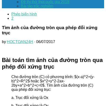
Đề thi thử thpt quốc gia 2018
Bài tập trắc nghiệm
Phép biến hình
2
Tìm ảnh của đường tròn qua phép đối xứng
trục
by
HOCTOAN24H
· 06/07/2017
Bài toán tìm ảnh của đường tròn qua
phép đối xứng trục
Cho đường tròn (C) có phương trình: $(x-a)^2+(y-
b)^2=R^2$ hoặc $x^2+y^2-2ax-
2by+a^2+b^2+c=0$. Tìm ảnh của đường tròn (C)
qua phép đối xứng trục:
a. Trục đối xứng là Ox
b. Trục đối xứng là Oy