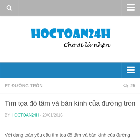
Giới thiệu
Quy định sử dụng
Bản quyền
Liên hệ
Đại số 10
PT ĐƯỜNG TRÒN
25
Mệnh đề – Tập hợp
Tìm tọa độ tâm và bán kính của đường tròn
Hs bậc nhất và bậc hai
BY
HOCTOAN24H
· 20/01/2016
Phương trình và hệ phương trình
Bất đẳng thức và bất Pt
Với dạng toán yêu cầu tìm tọa độ tâm và bán kính của đường
Góc và công thức lượng giác