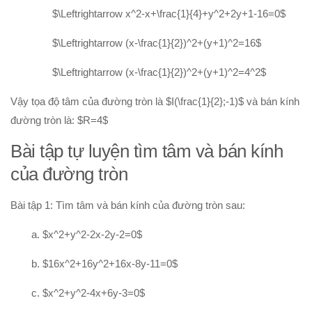
$\Leftrightarrow x^2-x+\frac{1}{4}+y^2+2y+1-16=0$
$\Leftrightarrow (x-\frac{1}{2})^2+(y+1)^2=16$
$\Leftrightarrow (x-\frac{1}{2})^2+(y+1)^2=4^2$
Vậy tọa độ tâm của đường tròn là $I(\frac{1}{2};-1)$ và bán kính
đường tròn là: $R=4$
Bài tập tự luyện tìm tâm và bán kính
của đường tròn
Bài tập 1: Tìm tâm và bán kính của đường tròn sau:
a. $x^2+y^2-2x-2y-2=0$
b. $16x^2+16y^2+16x-8y-11=0$
c. $x^2+y^2-4x+6y-3=0$