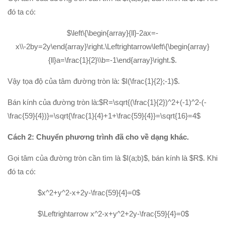
đó ta có:
$\left\{\begin{array}{ll}-2ax=-
x\\-2by=2y\end{array}\right.\Leftrightarrow\left\{\begin{array}
{ll}a=\frac{1}{2}\\b=-1\end{array}\right.$.
Vậy tọa độ của tâm đường tròn là: $I(\frac{1}{2};-1)$.
Bán kính của đường tròn là:$R=\sqrt{(\frac{1}{2})^2+(-1)^2-(-
\frac{59}{4})}=\sqrt{\frac{1}{4}+1+\frac{59}{4}}=\sqrt{16}=4$
Cách 2: Chuyển phương trình đã cho về dạng khác.
Gọi tâm của đường tròn cần tìm là $I(a;b)$, bán kính là $R$. Khi
đó ta có:
$x^2+y^2-x+2y-\frac{59}{4}=0$
$\Leftrightarrow x^2-x+y^2+2y-\frac{59}{4}=0$