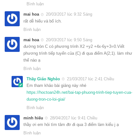
Bình luận
mai hoa
20/03/2017 lúc 9:32 Sáng
rất dễ hiểu và bổ ích.
Bình luận
mai hoa
20/03/2017 lúc 9:50 Sáng
đường tròn C có phương trình X2 +y2 +4x-6y+3=0.Viết
phương trình tiếp tuyến của (C) đi qua điểm A(2;1). làm như
thế nào ạ
Bình luận
Thầy Giáo Nghèo
21/03/2017 lúc 2:41 Chiều
Em tham khảo bài giảng này nhé
https://hoctoan24h.net/bai-tap-phuong-trinh-tiep-tuyen-cua-
duong-tron-co-loi-giai/
Bình luận
minh hiếu
28/04/2017 lúc 9:41 Chiều
thầy ơi em hỏi tìm tâm đtr đi qua 3 điểm làm kiểu j ạ
Bình luận