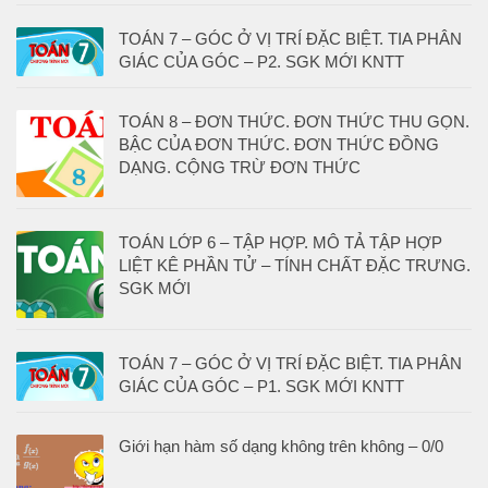
TOÁN 7 – GÓC Ở VỊ TRÍ ĐẶC BIỆT. TIA PHÂN
GIÁC CỦA GÓC – P2. SGK MỚI KNTT
TOÁN 8 – ĐƠN THỨC. ĐƠN THỨC THU GỌN.
BẬC CỦA ĐƠN THỨC. ĐƠN THỨC ĐỒNG
DẠNG. CỘNG TRỪ ĐƠN THỨC
TOÁN LỚP 6 – TẬP HỢP. MÔ TẢ TẬP HỢP
LIỆT KÊ PHẦN TỬ – TÍNH CHẤT ĐẶC TRƯNG.
SGK MỚI
TOÁN 7 – GÓC Ở VỊ TRÍ ĐẶC BIỆT. TIA PHÂN
GIÁC CỦA GÓC – P1. SGK MỚI KNTT
Giới hạn hàm số dạng không trên không – 0/0