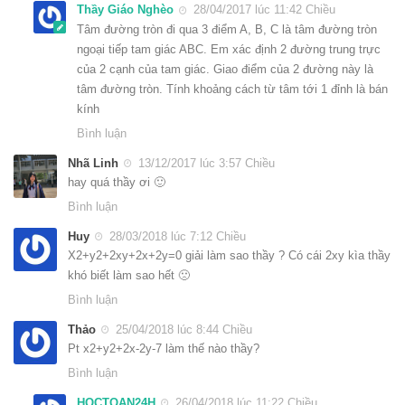
Thầy Giáo Nghèo
28/04/2017 lúc 11:42 Chiều
Tâm đường tròn đi qua 3 điểm A, B, C là tâm đường tròn
ngoại tiếp tam giác ABC. Em xác định 2 đường trung trực
của 2 cạnh của tam giác. Giao điểm của 2 đường này là
tâm đường tròn. Tính khoảng cách từ tâm tới 1 đỉnh là bán
kính
Bình luận
Nhã Linh
13/12/2017 lúc 3:57 Chiều
hay quá thầy ơi 🙂
Bình luận
Huy
28/03/2018 lúc 7:12 Chiều
X2+y2+2xy+2x+2y=0 giải làm sao thầy ? Có cái 2xy kìa thầy
khó biết làm sao hết 🙁
Bình luận
Thảo
25/04/2018 lúc 8:44 Chiều
Pt x2+y2+2x-2y-7 làm thế nào thầy?
Bình luận
HOCTOAN24H
26/04/2018 lúc 11:22 Chiều