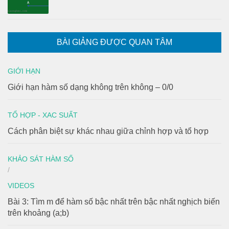
BÀI GIẢNG ĐƯỢC QUAN TÂM
GIỚI HẠN
Giới hạn hàm số dạng không trên không – 0/0
TỔ HỢP - XAC SUẤT
Cách phân biệt sự khác nhau giữa chỉnh hợp và tổ hợp
KHẢO SÁT HÀM SỐ
/
VIDEOS
Bài 3: Tìm m để hàm số bậc nhất trên bậc nhất nghịch biến
trên khoảng (a;b)