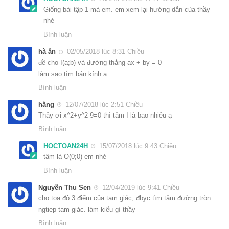
Giống bài tập 1 mà em. em xem lại hướng dẫn của thầy
nhé
Bình luận
hà ân
02/05/2018 lúc 8:31 Chiều
đề cho I(a;b) và đường thẳng ax + by = 0
làm sao tìm bán kính ạ
Bình luận
hằng
12/07/2018 lúc 2:51 Chiều
Thầy ơi x^2+y^2-9=0 thì tâm I là bao nhiêu ạ
Bình luận
HOCTOAN24H
15/07/2018 lúc 9:43 Chiều
tâm là O(0;0) em nhé
Bình luận
Nguyễn Thu Sen
12/04/2019 lúc 9:41 Chiều
cho tọa độ 3 điểm của tam giác, đbyc tìm tâm đường tròn
ngtiep tam giác. lám kiểu gì thầy
Bình luận