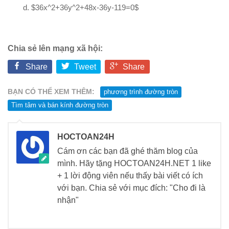
d. $36x^2+36y^2+48x-36y-119=0$
Chia sẻ lên mạng xã hội:
Share
Tweet
Share
BẠN CÓ THỂ XEM THÊM:
phương trình đường tròn
Tìm tâm và bán kính đường tròn
HOCTOAN24H
Cám ơn các bạn đã ghé thăm blog của
mình. Hãy tặng HOCTOAN24H.NET 1 like
+ 1 lời động viên nếu thấy bài viết có ích
với bạn. Chia sẻ với mục đích: "Cho đi là
nhận"