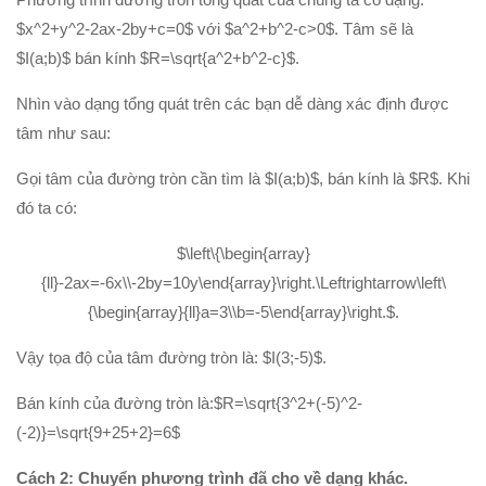
Hình học 11
$x^2+y^2-2ax-2by+c=0$ với $a^2+b^2-c>0$. Tâm sẽ là
Phép biến hình
$I(a;b)$ bán kính $R=\sqrt{a^2+b^2-c}$.
Quan hệ song song trong không gian
Nhìn vào dạng tổng quát trên các bạn dễ dàng xác định được
Quan hệ vuông góc trong không gian
tâm như sau:
Đại số 12
Gọi tâm của đường tròn cần tìm là $I(a;b)$, bán kính là $R$. Khi
Khảo sát hàm số
đó ta có:
Hàm số mũ-Logarit
$\left\{\begin{array}
Nguyên hàm-tích phân
{ll}-2ax=-6x\\-2by=10y\end{array}\right.\Leftrightarrow\left\
Số phức
{\begin{array}{ll}a=3\\b=-5\end{array}\right.$.
Hình học 12
Vậy tọa độ của tâm đường tròn là: $I(3;-5)$.
Thể tích khối đa diện
Bán kính của đường tròn là:$R=\sqrt{3^2+(-5)^2-
Mặt nón-mặt trụ-mặt cầu
(-2)}=\sqrt{9+25+2}=6$
PT mặt phẳng
Cách 2: Chuyển phương trình đã cho về dạng khác.