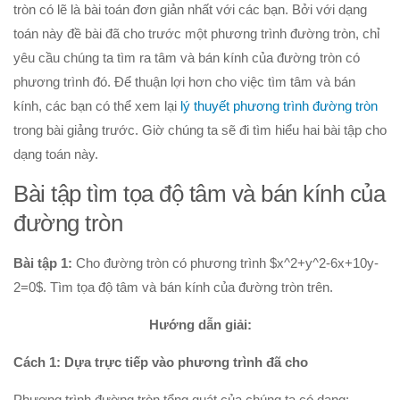
tròn có lẽ là bài toán đơn giản nhất với các bạn. Bởi với dạng
Hình học 10
toán này đề bài đã cho trước một phương trình đường tròn, chỉ
Véctơ
yêu cầu chúng ta tìm ra tâm và bán kính của đường tròn có
phương trình đó. Để thuận lợi hơn cho việc tìm tâm và bán
Tích vô hướng của hai véctơ và ứng dụng
kính, các bạn có thể xem lại
lý thuyết phương trình đường tròn
PT đường thẳng trong mặt phẳng
trong bài giảng trước. Giờ chúng ta sẽ đi tìm hiểu hai bài tập cho
Phương pháp tọa độ trong mặt phẳng
dạng toán này.
PT đường tròn
Bài tập tìm tọa độ tâm và bán kính của
PT đường elip
đường tròn
Đại số 11
Phương trình lượng giác
Bài tập 1:
Cho đường tròn có phương trình $x^2+y^2-6x+10y-
2=0$. Tìm tọa độ tâm và bán kính của đường tròn trên.
Tổ hợp – Xac suất
Dãy số- CSC – CSN
Hướng dẫn giải:
Giới hạn
Cách 1: Dựa trực tiếp vào phương trình đã cho
Đạo hàm
Phương trình đường tròn tổng quát của chúng ta có dạng: