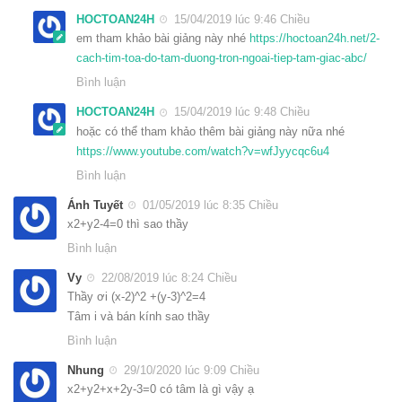
HOCTOAN24H
15/04/2019 lúc 9:46 Chiều
em tham khảo bài giảng này nhé
https://hoctoan24h.net/2-
cach-tim-toa-do-tam-duong-tron-ngoai-tiep-tam-giac-abc/
Bình luận
HOCTOAN24H
15/04/2019 lúc 9:48 Chiều
hoặc có thể tham khảo thêm bài giảng này nữa nhé
https://www.youtube.com/watch?v=wfJyycqc6u4
Bình luận
Ánh Tuyết
01/05/2019 lúc 8:35 Chiều
x2+y2-4=0 thì sao thầy
Bình luận
Vy
22/08/2019 lúc 8:24 Chiều
Thầy ơi (x-2)^2 +(y-3)^2=4
Tâm i và bán kính sao thầy
Bình luận
Nhung
29/10/2020 lúc 9:09 Chiều
x2+y2+x+2y-3=0 có tâm là gì vậy ạ