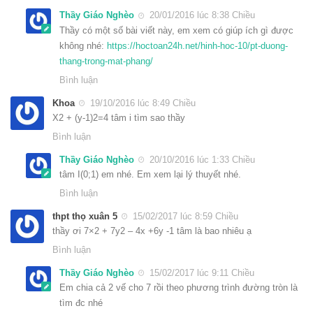
Thầy Giáo Nghèo
20/01/2016 lúc 8:38 Chiều
Thầy có một số bài viết này, em xem có giúp ích gì được
không nhé:
https://hoctoan24h.net/hinh-hoc-10/pt-duong-
thang-trong-mat-phang/
Bình luận
Khoa
19/10/2016 lúc 8:49 Chiều
X2 + (y-1)2=4 tâm i tìm sao thầy
Bình luận
Thầy Giáo Nghèo
20/10/2016 lúc 1:33 Chiều
tâm I(0;1) em nhé. Em xem lại lý thuyết nhé.
Bình luận
thpt thọ xuân 5
15/02/2017 lúc 8:59 Chiều
thầy ơi 7×2 + 7y2 – 4x +6y -1 tâm là bao nhiêu ạ
Bình luận
Thầy Giáo Nghèo
15/02/2017 lúc 9:11 Chiều
Em chia cả 2 vế cho 7 rồi theo phương trình đường tròn là
tìm đc nhé