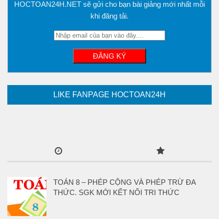
HOCTOAN24H.NET sẽ gửi cho bạn bài giảng mới nhất mỗi
khi đăng tải.
LIKE FANPAGE HOCTOAN24H
TOÁN 8 – PHÉP CỘNG VÀ PHÉP TRỪ ĐA
THỨC. SGK MỚI KẾT NỐI TRI THỨC