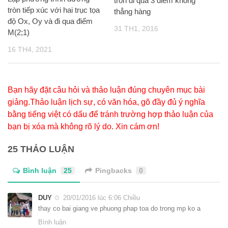
tròn đi qua 3 điểm không
tròn tiếp xúc với hai trục tọa
thẳng hàng
độ Ox, Oy và đi qua điểm
31 TH1, 2016
M(2;1)
16 TH4, 2021
Bạn hãy đặt câu hỏi và thảo luận đúng chuyên mục bài
giảng.Thảo luận lịch sự, có văn hóa, gõ đầy đủ ý nghĩa
bằng tiếng việt có dấu để tránh trường hợp thảo luận của
bạn bị xóa mà không rõ lý do. Xin cám ơn!
25 THẢO LUẬN
Bình luận
25
Pingbacks
0
DUY
20/01/2016 lúc 6:06 Chiều
thay co bai giang ve phuong phap toa do trong mp ko a
Bình luận