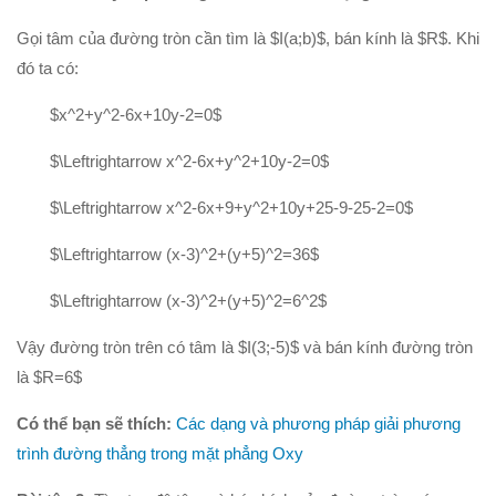
Phương trình mặt cầu
Gọi tâm của đường tròn cần tìm là $I(a;b)$, bán kính là $R$. Khi
PT đường thẳng
đó ta có:
Tài liệu
$x^2+y^2-6x+10y-2=0$
Videos
Bài học cuộc sống
$\Leftrightarrow x^2-6x+y^2+10y-2=0$
Download tài liệu
$\Leftrightarrow x^2-6x+9+y^2+10y+25-9-25-2=0$
Đề thi thử thpt quốc gia 2016
$\Leftrightarrow (x-3)^2+(y+5)^2=36$
Đề thi thử thpt quốc gia 2017
$\Leftrightarrow (x-3)^2+(y+5)^2=6^2$
Đề thi thử thpt quốc gia 2018
Vậy đường tròn trên có tâm là $I(3;-5)$ và bán kính đường tròn
Bài tập trắc nghiệm
là $R=6$
Có thể bạn sẽ thích:
Các dạng và phương pháp giải phương
trình đường thẳng trong mặt phẳng Oxy