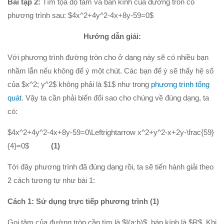
Bài tập 2:
Tìm tọa độ tâm và bán kính của đường tròn có
phương trình sau: $4x^2+4y^2-4x+8y-59=0$
Hướng dẫn giải:
Với phương trình đường tròn cho ở dạng này sẽ có nhiều bạn
nhầm lẫn nếu không để ý một chút. Các bạn để ý sẽ thấy hệ số
của $x^2; y^2$ không phải là $1$ như trong
phương trình tổng
quát
. Vậy ta cần phải biến đổi sao cho chúng về đúng dạng, ta
có:
$4x^2+4y^2-4x+8y-59=0\Leftrightarrow x^2+y^2-x+2y-\frac{59}
{4}=0$
(1)
Tới đây phương trình đã đúng dạng rồi, ta sẽ tiến hành giải theo
2 cách tương tự như bài 1:
Cách 1: Sử dụng trực tiếp phương trình (1)
Gọi tâm của đường tròn cần tìm là $I(a;b)$, bán kính là $R$. Khi