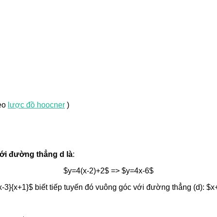
heo
lược đồ hoocner
)
ới đường thẳng d là
:
$y=4(x-2)+2$ => $y=4x-6$
c{x-3}{x+1}$ biết tiếp tuyến đó vuông góc với đường thẳng (d): $