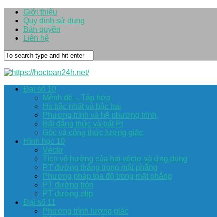
Giới thiệu
Quy định sử dụng
Bản quyền
Liên hệ
Đại số 10
Mệnh đề – Tập hợp
Hs bậc nhất và bậc hai
Phương trình và hệ phương trình
Bất đẳng thức và bất Pt
Góc và công thức lượng giác
Hình học 10
Véctơ
Tích vô hướng của hai véctơ và ứng dụng
PT đường thẳng trong mặt phẳng
Phương pháp tọa độ trong mặt phẳng
PT đường tròn
PT đường elip
Đại số 11
Phương trình lượng giác