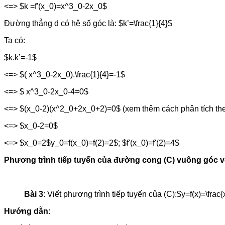
<=> $k =f'(x_0)=x^3_0-2x_0$
Đường thẳng d có hệ số góc là: $k’=\frac{1}{4}$
Ta có:
$k.k’=-1$
<=> $( x^3_0-2x_0).\frac{1}{4}=-1$
<=> $ x^3_0-2x_0-4=0$
<=> $(x_0-2)(x^2_0+2x_0+2)=0$ (xem thêm cách phân tích t
<=> $x_0-2=0$
<=> $x_0=2$y_0=f(x_0)=f(2)=2$; $f'(x_0)=f'(2)=4$
Phương trình tiếp tuyến của đường cong (C) vuông góc v
Bài 3
: Viết phương trình tiếp tuyến của (C):$y=f(x)=\fra
Hướng dẫn: