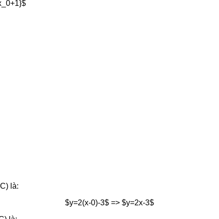
{x_0+1}$
C) là:
$y=2(x-0)-3$ => $y=2x-3$