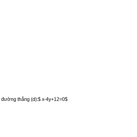
ới đường thẳng (d):$ x-4y+12=0$