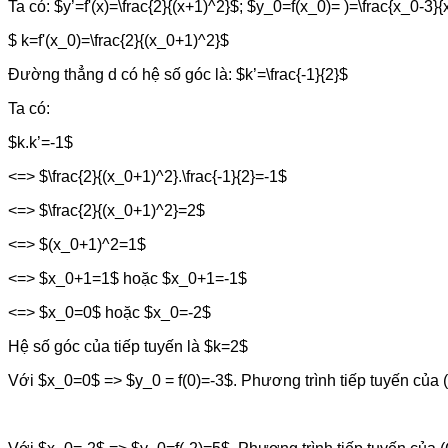
Ta có: $y’=f'(x)=\frac{2}{(x+1)^2}$; $y_0=f(x_0)= )=\frac{x_0-3}
$ k=f'(x_0)=\frac{2}{(x_0+1)^2}$
Đường thẳng d có hệ số góc là: $k’=\frac{-1}{2}$
Ta có:
$k.k’=-1$
<=> $\frac{2}{(x_0+1)^2}.\frac{-1}{2}=-1$
<=> $\frac{2}{(x_0+1)^2}=2$
<=> $(x_0+1)^2=1$
<=> $x_0+1=1$ hoặc $x_0+1=-1$
<=> $x_0=0$ hoặc $x_0=-2$
Hệ số góc của tiếp tuyến là $k=2$
Với $x_0=0$ => $y_0 = f(0)=-3$. Phương trình tiếp tuyến của (