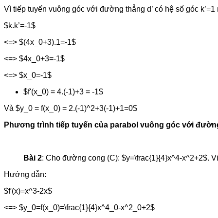
Vì tiếp tuyến vuông góc với đường thẳng d’ có hệ số góc k’=1 
$k.k’=-1$
<=> $(4x_0+3).1=-1$
<=> $4x_0+3=-1$
<=> $x_0=-1$
$f'(x_0) = 4.(-1)+3 = -1$
Và $y_0 = f(x_0) = 2.(-1)^2+3(-1)+1=0$
Phương trình tiếp tuyến của parabol vuông góc với đường 
Bài 2
: Cho đường cong (C): $y=\frac{1}{4}x^4-x^2+2$. Vi
Hướng dẫn:
$f'(x)=x^3-2x$
<=> $y_0=f(x_0)=\frac{1}{4}x^4_0-x^2_0+2$