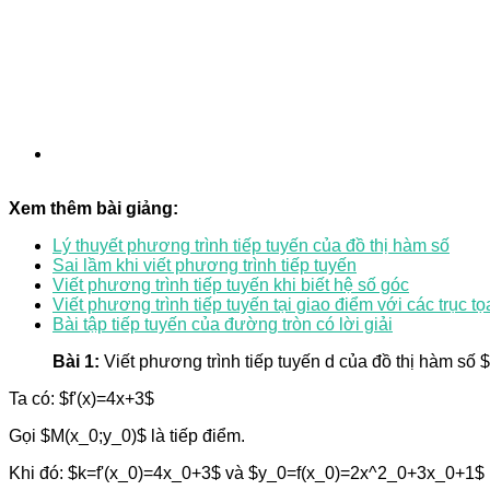
Xem thêm bài giảng:
Lý thuyết phương trình tiếp tuyến của đồ thị hàm số
Sai lầm khi viết phương trình tiếp tuyến
Viết phương trình tiếp tuyến khi biết hệ số góc
Viết phương trình tiếp tuyến tại giao điểm với các trục tọ
Bài tập tiếp tuyến của đường tròn có lời giải
Bài 1:
Viết phương trình tiếp tuyến d của đồ thị hàm số
Ta có: $f'(x)=4x+3$
Gọi $M(x_0;y_0)$ là tiếp điểm.
Khi đó: $k=f'(x_0)=4x_0+3$ và $y_0=f(x_0)=2x^2_0+3x_0+1$