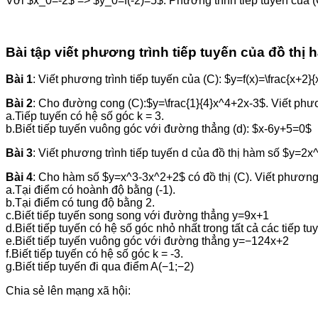
Với $x_0=-2$ => $y_0=f(-2)=5$. Phương trình tiếp tuyến của (C
Bài tập viết phương trình tiếp tuyến của đồ thị
Bài 1
: Viết phương trình tiếp tuyến của (C): $y=f(x)=\frac{x+2
Bài 2
: Cho đường cong (C):$y=\frac{1}{4}x^4+2x-3$. Viết phươn
a.Tiếp tuyến có hệ số góc k = 3.
b.Biết tiếp tuyến vuông góc với đường thẳng (d): $x-6y+5=0$
Bài 3
: Viết phương trình tiếp tuyến d của đồ thị hàm số $y=
Bài 4
: Cho hàm số $y=x^3-3x^2+2$ có đồ thị (C). Viết phương t
a.Tại điểm có hoành độ bằng (-1).
b.Tại điểm có tung độ bằng 2.
c.Biết tiếp tuyến song song với đường thẳng y=9x+1
d.Biết tiếp tuyến có hệ số góc nhỏ nhất trong tất cả các tiếp tuy
e.Biết tiếp tuyến vuông góc với đường thẳng y=−124x+2
f.Biết tiếp tuyến có hệ số góc k = -3.
g.Biết tiếp tuyến đi qua điểm A(−1;−2)
Chia sẻ lên mạng xã hội: