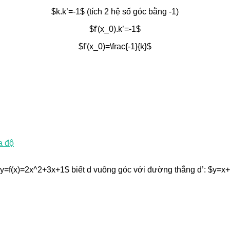
$k.k’=-1$ (tích 2 hệ số góc bằng -1)
$f'(x_0).k’=-1$
$f'(x_0)=\frac{-1}{k}$
a độ
 $y=f(x)=2x^2+3x+1$ biết d vuông góc với đường thẳng d’: $y=x