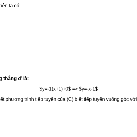
nên ta có:
thẳng d’ là:
$y=-1(x+1)+0$ => $y=-x-1$
ết phương trình tiếp tuyến của (C) biết tiếp tuyến vuông góc v