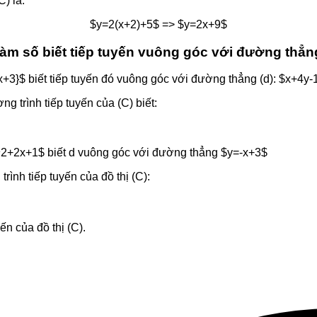
) là:
$y=2(x+2)+5$ => $y=2x+9$
 hàm số biết tiếp tuyến vuông góc với đường thẳn
}{x+3}$ biết tiếp tuyến đó vuông góc với đường thẳng (d): $x+4y-
g trình tiếp tuyến của (C) biết:
2x^2+2x+1$ biết d vuông góc với đường thẳng $y=-x+3$
rình tiếp tuyến của đồ thị (C):
ến của đồ thị (C).