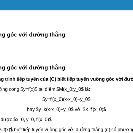
uông góc với đường thẳng
uông góc với đường thẳng
g trình tiếp tuyến của (C) biết tiếp tuyến vuông góc với đ
ờng cong $y=f(x)$ tại điểm $M(x_0;y_0$ là:
$y=f'(x_0)(x-x_0)+y_0$
hay $y=k(x-x_0)+y_0$ với $k=f'(x_0)$
 được $x_0, y_0, f'(x_0)$
f(x)$ biết tiếp tuyến vuông góc với đường thẳng (d) có phương 