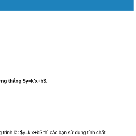
ường thẳng $y=k’x+b$.
trình là: $y=k’x+b$ thì các bạn sử dụng tính chất: