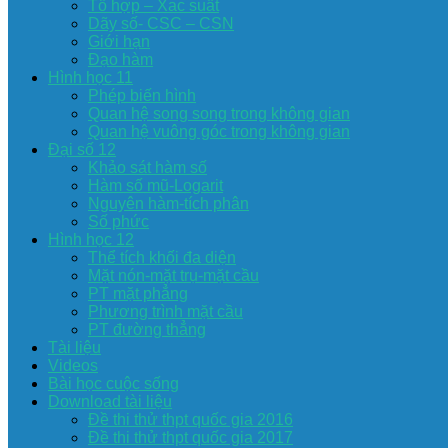
Tổ hợp – Xac suất
Dãy số- CSC – CSN
Giới hạn
Đạo hàm
Hình học 11
Phép biến hình
Quan hệ song song trong không gian
Quan hệ vuông góc trong không gian
Đại số 12
Khảo sát hàm số
Hàm số mũ-Logarit
Nguyên hàm-tích phân
Số phức
Hình học 12
Thể tích khối đa diện
Mặt nón-mặt trụ-mặt cầu
PT mặt phẳng
Phương trình mặt cầu
PT đường thẳng
Tài liệu
Videos
Bài học cuộc sống
Download tài liệu
Đề thi thử thpt quốc gia 2016
Đề thi thử thpt quốc gia 2017