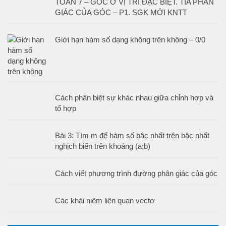
TOÁN 7 – GÓC Ở VỊ TRÍ ĐẶC BIỆT. TIA PHÂN
GIÁC CỦA GÓC – P1. SGK MỚI KNTT
Giới hạn hàm số dạng không trên không – 0/0
Cách phân biệt sự khác nhau giữa chỉnh hợp và
tổ hợp
Bài 3: Tìm m để hàm số bậc nhất trên bậc nhất
nghịch biến trên khoảng (a;b)
Cách viết phương trình đường phân giác của góc
Các khái niệm liên quan vectơ