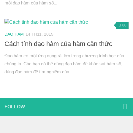
mỗi đạo hàm của hàm số...
Phép biến hình
Quan hệ song song trong không gian
Quan hệ vuông góc trong không gian
80
Đại số 12
ĐẠO HÀM
14 TH11, 2015
Cách tính đạo hàm của hàm căn thức
Khảo sát hàm số
Hàm số mũ-Logarit
Đạo hàm có một ứng dụng rất lớn trong chương trình học của
chúng ta. Các bạn có thể dùng đạo hàm để khảo sát hàm số,
Nguyên hàm-tích phân
dùng đạo hàm để tìm nghiệm của...
Số phức
Hình học 12
Thể tích khối đa diện
Mặt nón-mặt trụ-mặt cầu
FOLLOW:
PT mặt phẳng
Phương trình mặt cầu