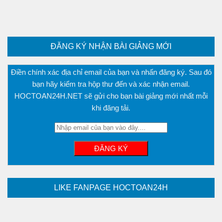
ĐĂNG KÝ NHẬN BÀI GIẢNG MỚI
Điền chính xác địa chỉ email của bạn và nhấn đăng ký. Sau đó
bạn hãy kiểm tra hộp thư đến và xác nhận email.
HOCTOAN24H.NET sẽ gửi cho bạn bài giảng mới nhất mỗi
khi đăng tải.
LIKE FANPAGE HOCTOAN24H