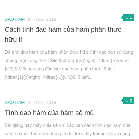
Véctơ
Tích vô hướng của hai véctơ và ứng dụng
1
ĐẠO HÀM
20 TH10, 2019
PT đường thẳng trong mặt phẳng
Cách tính đạo hàm của hàm phân thức
Phương pháp tọa độ trong mặt phẳng
hữu tỉ
PT đường tròn
Để tính đạo hàm của hàm phân thức hữu tỉ thì các bạn sử dụng
PT đường elip
chung một công thức: $\left(\dfrac{u}{v}\right)’=\dfrac{u’.v-u.v’}
Đại số 11
{v^2}$ Một số dạng đặc biệt của hàm phân thức: $ \left
(\dfrac{1}{x}\right)’=\dfrac{-1}{x^2}$; $ \left...
Phương trình lượng giác
Tổ hợp – Xac suất
Dãy số- CSC – CSN
0
ĐẠO HÀM
16 TH10, 2019
Giới hạn
Tính đạo hàm của hàm số mũ
Đạo hàm
Bài giảng này thầy chia sẻ với các bạn cách tính đạo hàm của
Hình học 11
hàm số mũ. Tuy nhiên trong ví dụ dưới đây không chỉ áp dụng