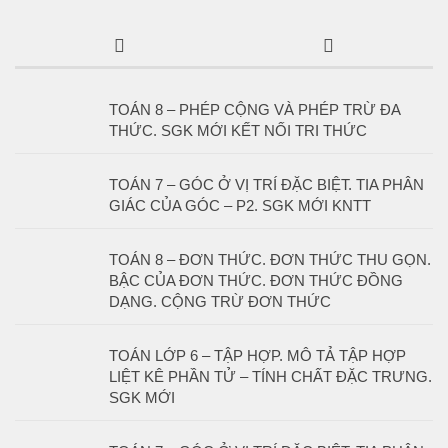
TOÁN 8 – PHÉP CỘNG VÀ PHÉP TRỪ ĐA
THỨC. SGK MỚI KẾT NỐI TRI THỨC
TOÁN 7 – GÓC Ở VỊ TRÍ ĐẶC BIỆT. TIA PHÂN
GIÁC CỦA GÓC – P2. SGK MỚI KNTT
TOÁN 8 – ĐƠN THỨC. ĐƠN THỨC THU GỌN.
BẬC CỦA ĐƠN THỨC. ĐƠN THỨC ĐỒNG
DẠNG. CỘNG TRỪ ĐƠN THỨC
TOÁN LỚP 6 – TẬP HỢP. MÔ TẢ TẬP HỢP
LIỆT KÊ PHẦN TỬ – TÍNH CHẤT ĐẶC TRƯNG.
SGK MỚI