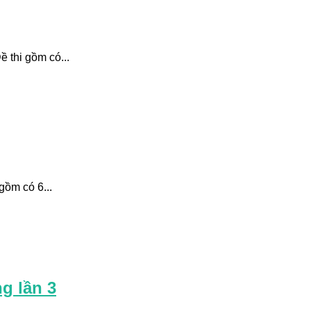
ề thi gồm có...
gồm có 6...
g lần 3