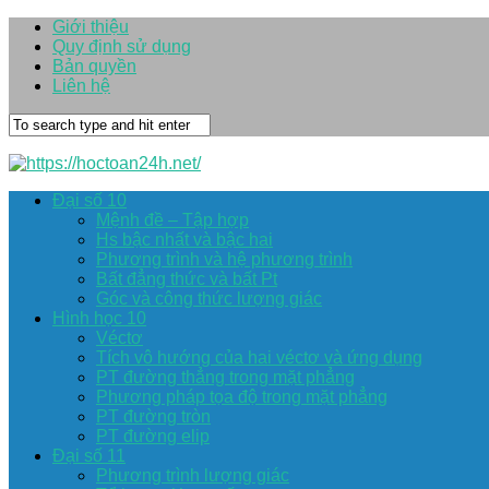
Giới thiệu
Quy định sử dụng
Bản quyền
Liên hệ
Đại số 10
Mệnh đề – Tập hợp
Hs bậc nhất và bậc hai
Phương trình và hệ phương trình
Bất đẳng thức và bất Pt
Góc và công thức lượng giác
Hình học 10
Véctơ
Tích vô hướng của hai véctơ và ứng dụng
PT đường thẳng trong mặt phẳng
Phương pháp tọa độ trong mặt phẳng
PT đường tròn
PT đường elip
Đại số 11
Phương trình lượng giác