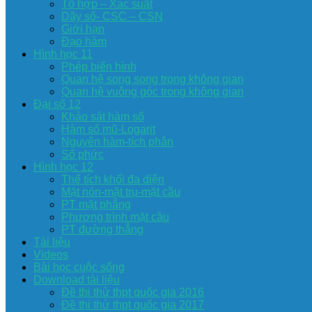
Tổ hợp – Xac suất
Dãy số- CSC – CSN
Giới hạn
Đạo hàm
Hình học 11
Phép biến hình
Quan hệ song song trong không gian
Quan hệ vuông góc trong không gian
Đại số 12
Khảo sát hàm số
Hàm số mũ-Logarit
Nguyên hàm-tích phân
Số phức
Hình học 12
Thể tích khối đa diện
Mặt nón-mặt trụ-mặt cầu
PT mặt phẳng
Phương trình mặt cầu
PT đường thẳng
Tài liệu
Videos
Bài học cuộc sống
Download tài liệu
Đề thi thử thpt quốc gia 2016
Đề thi thử thpt quốc gia 2017