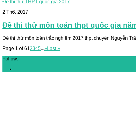
Đề thi thử THPT quốc gia 2017
2 Th6, 2017
Đề thi thử môn toán thpt quốc gia nă
Đề thi thử môn toán trắc nghiệm 2017 thpt chuyên Nguyễn Trãi 
Page 1 of 6
1
2
3
4
5
...
»
Last »
Follow: