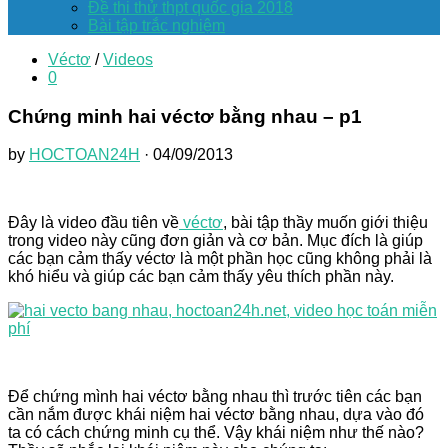
Đề thi thử thpt quốc gia 2018
Bài tập trắc nghiệm
Véctơ
/
Videos
0
Chứng minh hai véctơ bằng nhau – p1
by
HOCTOAN24H
· 04/09/2013
Đây là video đầu tiên về
véctơ
, bài tập thầy muốn giới thiệu
trong video này cũng đơn giản và cơ bản. Mục đích là giúp
các bạn cảm thấy véctơ là một phần học cũng không phải là
khó hiểu và giúp các bạn cảm thấy yêu thích phần này.
Để chứng mình hai véctơ bằng nhau thì trước tiên các bạn
cần nắm được khái niệm hai véctơ bằng nhau, dựa vào đó
ta có cách chứng minh cụ thể. Vậy khái niệm như thế nào?