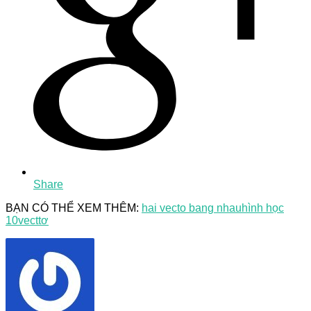
Share
BẠN CÓ THỂ XEM THÊM:
hai vecto bang nhau
hình học
10
vecttơ