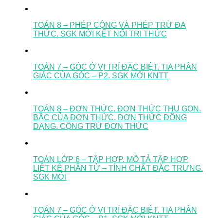
TOÁN 8 – PHÉP CỘNG VÀ PHÉP TRỪ ĐA
THỨC. SGK MỚI KẾT NỐI TRI THỨC
TOÁN 7 – GÓC Ở VỊ TRÍ ĐẶC BIỆT. TIA PHÂN
GIÁC CỦA GÓC – P2. SGK MỚI KNTT
TOÁN 8 – ĐƠN THỨC. ĐƠN THỨC THU GỌN.
BẬC CỦA ĐƠN THỨC. ĐƠN THỨC ĐỒNG
DẠNG. CỘNG TRỪ ĐƠN THỨC
TOÁN LỚP 6 – TẬP HỢP. MÔ TẢ TẬP HỢP
LIỆT KÊ PHẦN TỬ – TÍNH CHẤT ĐẶC TRƯNG.
SGK MỚI
TOÁN 7 – GÓC Ở VỊ TRÍ ĐẶC BIỆT. TIA PHÂN