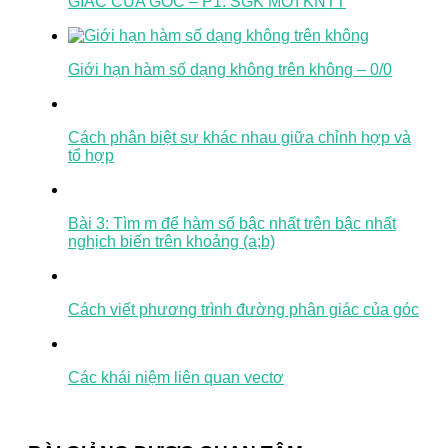
GIÁC CỦA GÓC – P1. SGK MỚI KNTT
Giới hạn hàm số dạng không trên không – 0/0
Cách phân biệt sự khác nhau giữa chỉnh hợp và
tổ hợp
Bài 3: Tìm m để hàm số bậc nhất trên bậc nhất
nghịch biến trên khoảng (a;b)
Cách viết phương trình đường phân giác của góc
Các khái niệm liên quan vectơ