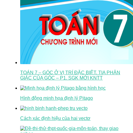
TOÁN 7 – GÓC Ở VỊ TRÍ ĐẶC BIỆT. TIA PHÂN
GIÁC CỦA GÓC – P1. SGK MỚI KNTT
Hình động minh họa định lý Pitago
Cách xác định hiệu của hai vectơ