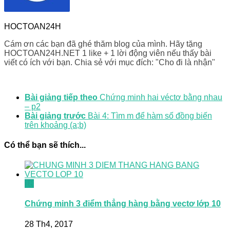
HOCTOAN24H
Cám ơn các bạn đã ghé thăm blog của mình. Hãy tặng
HOCTOAN24H.NET 1 like + 1 lời động viên nếu thấy bài
viết có ích với bạn. Chia sẻ với mục đích: "Cho đi là nhận"
Bài giảng tiếp theo
Chứng minh hai véctơ bằng nhau
– p2
Bài giảng trước
Bài 4: Tìm m để hàm số đồng biến
trên khoảng (a;b)
Có thể bạn sẽ thích...
18
Chứng minh 3 điểm thẳng hàng bằng vectơ lớp 10
28 Th4, 2017