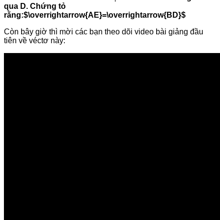
qua D. Chứng tỏ
rằng:$\overrightarrow{AE}=\overrightarrow{BD}$
Còn bây giờ thì mời các bạn theo dõi video bài giảng đầu
tiên về véctơ này: