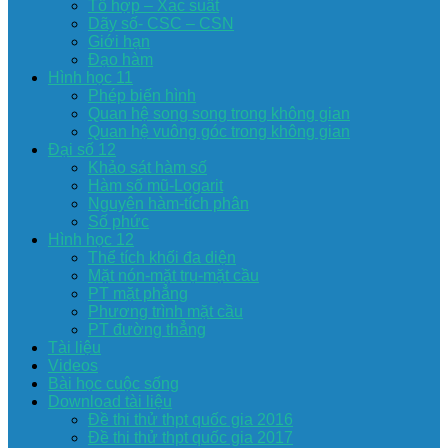
Tổ hợp – Xac suất
Dãy số- CSC – CSN
Giới hạn
Đạo hàm
Hình học 11
Phép biến hình
Quan hệ song song trong không gian
Quan hệ vuông góc trong không gian
Đại số 12
Khảo sát hàm số
Hàm số mũ-Logarit
Nguyên hàm-tích phân
Số phức
Hình học 12
Thể tích khối đa diện
Mặt nón-mặt trụ-mặt cầu
PT mặt phẳng
Phương trình mặt cầu
PT đường thẳng
Tài liệu
Videos
Bài học cuộc sống
Download tài liệu
Đề thi thử thpt quốc gia 2016
Đề thi thử thpt quốc gia 2017