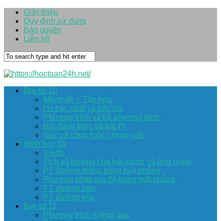
Giới thiệu
Quy định sử dụng
Bản quyền
Liên hệ
Đại số 10
Mệnh đề – Tập hợp
Hs bậc nhất và bậc hai
Phương trình và hệ phương trình
Bất đẳng thức và bất Pt
Góc và công thức lượng giác
Hình học 10
Véctơ
Tích vô hướng của hai véctơ và ứng dụng
PT đường thẳng trong mặt phẳng
Phương pháp tọa độ trong mặt phẳng
PT đường tròn
PT đường elip
Đại số 11
Phương trình lượng giác