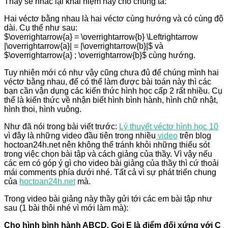
Thầy sẽ nhắc lại khái niệm này cho chúng ta:
Hai véctơ bằng nhau là hai véctơ cùng hướng và có cùng độ
dài. Cụ thể như sau:
$\overrightarrow{a} = \overrightarrow{b} \Leftrightarrow
|\overrightarrow{a}| = |\overrightarrow{b}|$ và
$\overrightarrow{a} ; \overrightarrow{b}$ cùng hướng.
Tuy nhiên mới có như vậy cũng chưa đủ để chúng mình hai
véctơ bằng nhau, để có thể làm được bài toán này thì các
bạn cần vận dụng các kiến thức hình học cấp 2 rất nhiều. Cụ
thể là kiến thức về nhận biết hình bình hành, hình chữ nhật,
hình thoi, hình vuông.
Như đã nói trong bài viết trước:
Lý thuyết véctơ hình học 10
vì đây là những video đầu tiên trong nhiều
video
trên blog
hoctoan24h.net nên không thể tránh khỏi những thiếu sót
trong việc chọn bài tập và cách giảng của thầy. Vì vậy nếu
các em có góp ý gì cho video bài giảng của thầy thì cứ thoải
mái comments phía dưới nhé. Tất cả vì sự phát triển chung
của
hoctoan24h.net
mà.
Trong video bài giảng này thầy gửi tới các em bài tập như
sau (1 bài thôi nhé vì mới làm mà):
Cho hình bình hành ABCD. Gọi E là điểm đối xứng với C