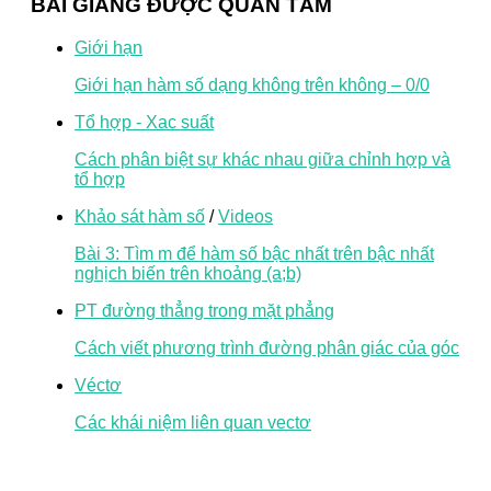
BÀI GIẢNG ĐƯỢC QUAN TÂM
Giới hạn
Giới hạn hàm số dạng không trên không – 0/0
Tổ hợp - Xac suất
Cách phân biệt sự khác nhau giữa chỉnh hợp và
tổ hợp
Khảo sát hàm số
/
Videos
Bài 3: Tìm m để hàm số bậc nhất trên bậc nhất
nghịch biến trên khoảng (a;b)
PT đường thẳng trong mặt phẳng
Cách viết phương trình đường phân giác của góc
Véctơ
Các khái niệm liên quan vectơ