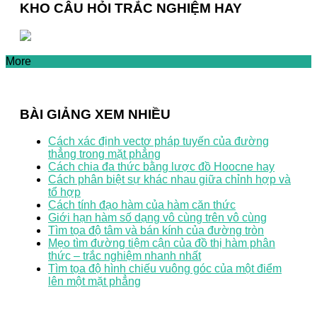
KHO CÂU HỎI TRẮC NGHIỆM HAY
More
BÀI GIẢNG XEM NHIỀU
Cách xác định vectơ pháp tuyến của đường
thẳng trong mặt phẳng
Cách chia đa thức bằng lược đồ Hoocne hay
Cách phân biệt sự khác nhau giữa chỉnh hợp và
tổ hợp
Cách tính đạo hàm của hàm căn thức
Giới hạn hàm số dạng vô cùng trên vô cùng
Tìm tọa độ tâm và bán kính của đường tròn
Mẹo tìm đường tiệm cận của đồ thị hàm phân
thức – trắc nghiệm nhanh nhất
Tìm tọa độ hình chiếu vuông góc của một điểm
lên một mặt phẳng