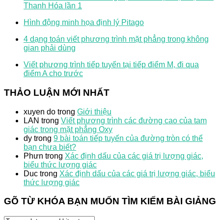
Thanh Hóa lần 1
Hình động minh họa định lý Pitago
4 dạng toán viết phương trình mặt phẳng trong không
gian phải dùng
Viết phương trình tiếp tuyến tại tiếp điểm M, đi qua
điểm A cho trước
THẢO LUẬN MỚI NHẤT
xuyen do
trong
Giới thiệu
LAN
trong
Viết phương trình các đường cao của tam
giác trong mặt phẳng Oxy
dy
trong
9 bài toán tiếp tuyến của đường tròn có thể
bạn chưa biết?
Phưn
trong
Xác định dấu của các giá trị lượng giác,
biểu thức lượng giác
Duc
trong
Xác định dấu của các giá trị lượng giác, biểu
thức lượng giác
GÕ TỪ KHÓA BẠN MUỐN TÌM KIẾM BÀI GIẢNG