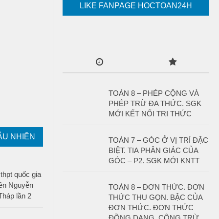
LIKE FANPAGE HOCTOAN24H
TOÁN 8 – PHÉP CỘNG VÀ
PHÉP TRỪ ĐA THỨC. SGK
MỚI KẾT NỐI TRI THỨC
ẪU NHIÊN
TOÁN 7 – GÓC Ở VỊ TRÍ ĐẶC
BIỆT. TIA PHÂN GIÁC CỦA
GÓC – P2. SGK MỚI KNTT
thpt quốc gia
yên Nguyễn
TOÁN 8 – ĐƠN THỨC. ĐƠN
Tháp lần 2
THỨC THU GỌN. BẬC CỦA
ĐƠN THỨC. ĐƠN THỨC
ĐỒNG DẠNG. CỘNG TRỪ