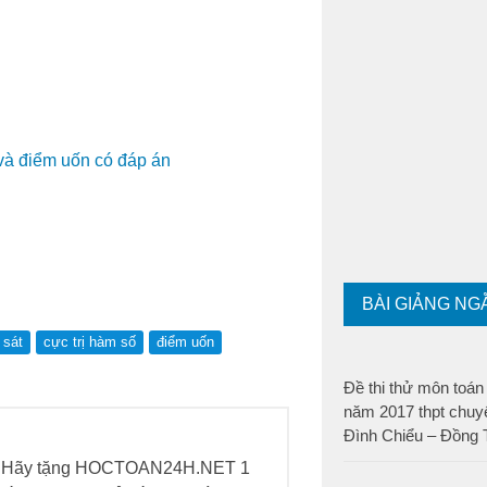
 và điểm uốn có đáp án
BÀI GIẢNG NG
 sát
cực trị hàm số
điểm uốn
Đề thi thử môn toán 
năm 2017 thpt chu
Đình Chiểu – Đồng 
h. Hãy tặng HOCTOAN24H.NET 1