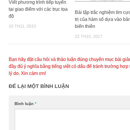
Viết phương trình tiếp tuyến
tại giao điểm với các trục tọa
Bài tập trắc nghiệm tìm cự
độ
trị của hàm số dựa vào bả
biến thiên
10 TH11, 2013
22 TH10, 2017
Bạn hãy đặt câu hỏi và thảo luận đúng chuyên mục bài giản
đầy đủ ý nghĩa bằng tiếng việt có dấu để tránh trường hợp
lý do. Xin cám ơn!
ĐỂ LẠI MỘT BÌNH LUẬN
Bình luận
*