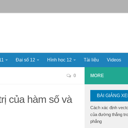
11
Đại số 12
Hình học 12
Tài liệu
Videos
0
MORE
BÀI GIẢNG X
trị của hàm số và
Cách xác định vect
của đường thẳng tr
phẳng