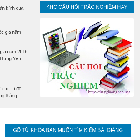
KHO CÂU HỎI TRẮC NGHIỆM HAY
án kính của
c gia năm 2016
n Hưng Yên
 cực trị đối
ng thẳng
GÕ TỪ KHÓA BẠN MUỐN TÌM KIẾM BÀI GIẢNG