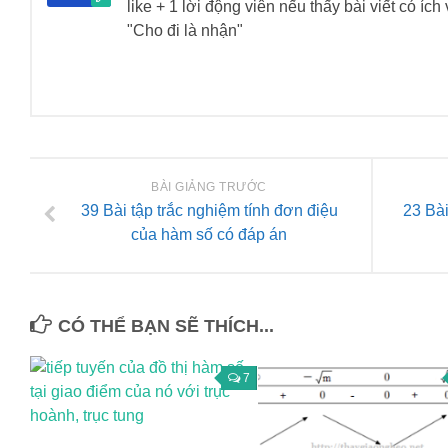
like + 1 lời động viên nếu thấy bài viết có íc
"Cho đi là nhận"
BÀI GIẢNG TRƯỚC
39 Bài tập trắc nghiệm tính đơn điệu
23 Bài
của hàm số có đáp án
CÓ THỂ BẠN SẼ THÍCH...
7