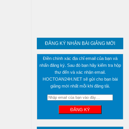
ĐĂNG KÝ NHẬN BÀI GIẢNG MỚI
Điền chính xác địa chỉ email của bạn và
nhấn đăng ký. Sau đó bạn hãy kiểm tra hộp
thư đến và xác nhận email.
HOCTOAN24H.NET sẽ gửi cho bạn bài
giảng mới nhất mỗi khi đăng tải.