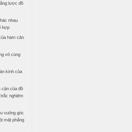
bằng lược đồ
khác nhau
ổ hợp
 của hàm căn
ng vô cùng
án kính của
 cận của đồ
 trắc nghiệm
ếu vuông góc
ột mặt phẳng