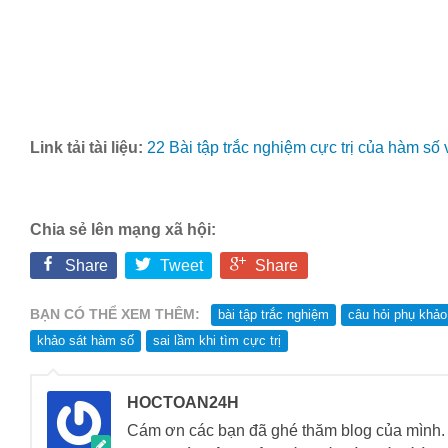
Link tải tài liệu:
22 Bài tập trắc nghiệm cực trị của hàm số
Chia sẻ lên mạng xã hội:
Share
Tweet
Share
BẠN CÓ THỂ XEM THÊM:
bài tập trắc nghiệm
câu hỏi phụ khảo
khảo sát hàm số
sai lầm khi tìm cực trị
HOCTOAN24H
Cám ơn các bạn đã ghé thăm blog của mìn