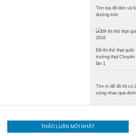
Tìm tọa độ tâm và b
đường tròn
Đề thi thử thpt quố
trường thpt Chuyê
lần 1
Tìm m để đồ thị có 2
xứng nhau qua đườ
THẢO LUẬN MỚI NHẤT