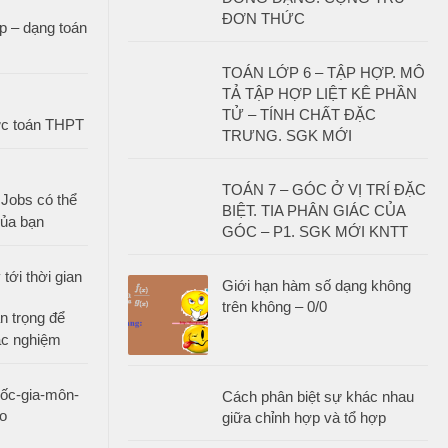
ĐƠN THỨC
 – dạng toán
TOÁN LỚP 6 – TẬP HỢP. MÔ
TẢ TẬP HỢP LIỆT KÊ PHẦN
TỬ – TÍNH CHẤT ĐẶC
ức toán THPT
TRƯNG. SGK MỚI
TOÁN 7 – GÓC Ở VỊ TRÍ ĐẶC
 Jobs có thể
BIỆT. TIA PHÂN GIÁC CỦA
của bạn
GÓC – P1. SGK MỚI KNTT
Giới hạn hàm số dạng không
trên không – 0/0
n trọng để
ắc nghiệm
Cách phân biệt sự khác nhau
giữa chỉnh hợp và tổ hợp