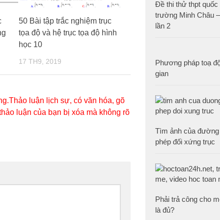
Đề thi thử thpt quố
trường Minh Châu 
c
50 Bài tập trắc nghiệm trục
lần 2
ng
tọa độ và hệ trục tọa độ hình
học 10
17 TH9, 2019
Phương pháp toạ độ
gian
g.Thảo luận lịch sự, có văn hóa, gõ
 thảo luận của bạn bị xóa mà không rõ
Tìm ảnh của đường 
phép đối xứng trục
Phải trả công cho m
là đủ?