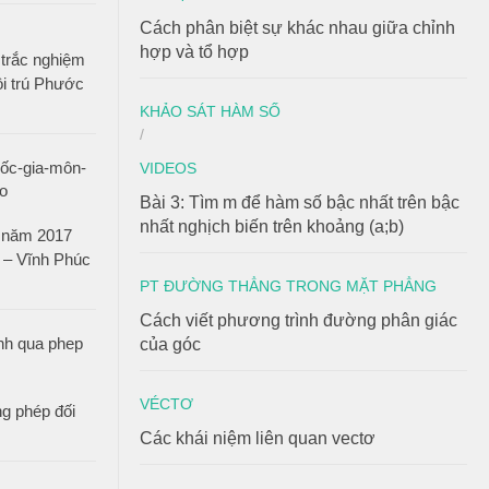
Cách phân biệt sự khác nhau giữa chỉnh
hợp và tổ hợp
 trắc nghiệm
ội trú Phước
KHẢO SÁT HÀM SỐ
/
VIDEOS
Bài 3: Tìm m để hàm số bậc nhất trên bậc
nhất nghịch biến trên khoảng (a;b)
n năm 2017
 – Vĩnh Phúc
PT ĐƯỜNG THẲNG TRONG MẶT PHẲNG
Cách viết phương trình đường phân giác
của góc
VÉCTƠ
g phép đối
Các khái niệm liên quan vectơ