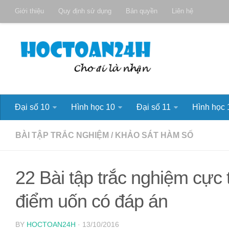
Giới thiệu
Quy định sử dụng
Bản quyền
Liên hệ
Đại số 10
Hình học 10
Đại số 11
Hình học 
BÀI TẬP TRẮC NGHIỆM
/
KHẢO SÁT HÀM SỐ
22 Bài tập trắc nghiệm cực 
điểm uốn có đáp án
BY
HOCTOAN24H
· 13/10/2016