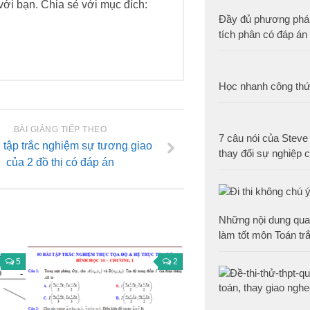
h với bạn. Chia sẻ với mục đích:
Đầy đủ phương pháp
tích phân có đáp án
Học nhanh công th
BÀI GIẢNG TIẾP THEO
7 câu nói của Steve
 tập trắc nghiệm sự tương giao
thay đổi sự nghiệp 
của 2 đồ thị có đáp án
Những nội dung qua
làm tốt môn Toán tr
5
2