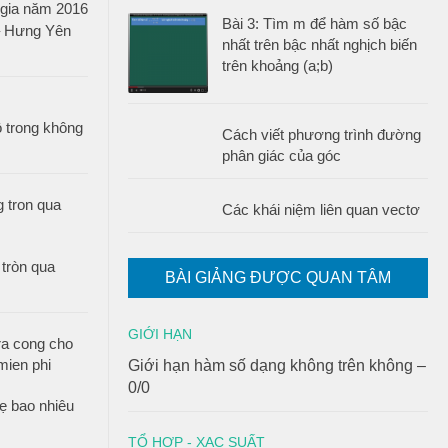
c gia năm 2016
Bài 3: Tìm m để hàm số bậc
– Hưng Yên
nhất trên bậc nhất nghịch biến
trên khoảng (a;b)
 trong không
Cách viết phương trình đường
phân giác của góc
Các khái niệm liên quan vectơ
tròn qua
BÀI GIẢNG ĐƯỢC QUAN TÂM
GIỚI HẠN
Giới hạn hàm số dạng không trên không –
0/0
ẹ bao nhiêu
TỔ HỢP - XAC SUẤT