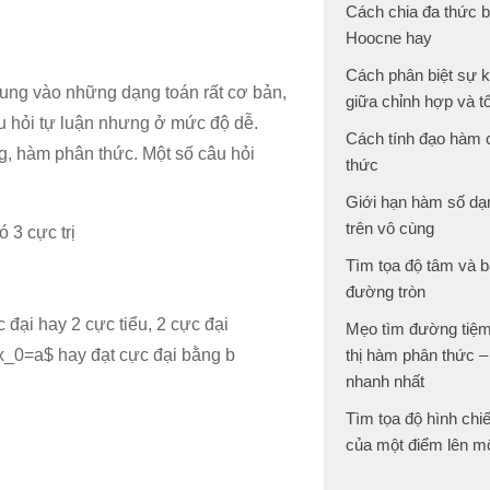
Cách chia đa thức 
Hoocne hay
Cách phân biệt sự 
trung vào những dạng toán rất cơ bản,
giữa chỉnh hợp và t
u hỏi tự luận nhưng ở mức độ dễ.
Cách tính đạo hàm
g, hàm phân thức. Một số câu hỏi
thức
Giới hạn hàm số dạ
trên vô cùng
ó 3 cực trị
Tìm tọa độ tâm và b
đường tròn
c đại hay 2 cực tiểu, 2 cực đại
Mẹo tìm đường tiệm
 $x_0=a$ hay đạt cực đại bằng b
thị hàm phân thức –
nhanh nhất
Tìm tọa độ hình chi
của một điểm lên m