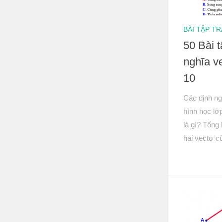
BÀI TẬP T
50 Bài 
nghĩa v
10
Các định ng
hình học l
là gì? Tổng 
hai vectơ c