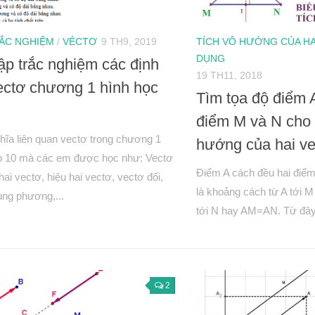
RẮC NGHIỆM
/
VÉCTƠ
9 TH9, 2019
TÍCH VÔ HƯỚNG CỦA HA
DỤNG
tập trắc nghiệm các định
19 TH11, 2018
ectơ chương 1 hình học
Tìm tọa độ điểm 
điểm M và N cho 
hĩa liên quan vectơ trong chương 1
hướng của hai v
ớp 10 mà các em được học như: Vectơ
Điểm A cách đều hai điể
hai vectơ, hiệu hai vectơ, vectơ đối,
là khoảng cách từ A tới 
ùng phương,...
tới N hay AM=AN. Từ đây t
2