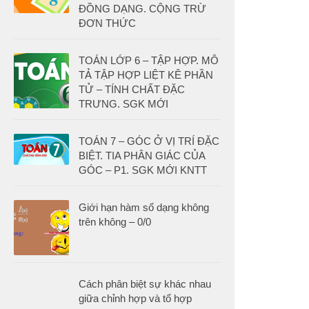
ĐỒNG DẠNG. CỘNG TRỪ
ĐƠN THỨC
TOÁN LỚP 6 – TẬP HỢP. MÔ
TẢ TẬP HỢP LIỆT KÊ PHẦN
TỬ – TÍNH CHẤT ĐẶC
TRƯNG. SGK MỚI
TOÁN 7 – GÓC Ở VỊ TRÍ ĐẶC
BIỆT. TIA PHÂN GIÁC CỦA
GÓC – P1. SGK MỚI KNTT
Giới hạn hàm số dạng không
trên không – 0/0
Cách phân biệt sự khác nhau
giữa chỉnh hợp và tổ hợp