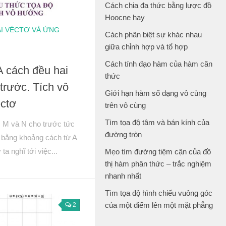
Cách chia đa thức bằng lược đồ
Hoocne hay
I VÉCTƠ VÀ ỨNG
Cách phân biệt sự khác nhau
giữa chỉnh hợp và tổ hợp
Cách tính đạo hàm của hàm căn
A cách đều hai
thức
trước. Tích vô
Giới hạn hàm số dạng vô cùng
ectơ
trên vô cùng
Tìm tọa độ tâm và bán kính của
m M và N cho trước tức
đường tròn
M bằng khoảng cách từ A
a nghĩ tới việc...
Mẹo tìm đường tiệm cận của đồ
thị hàm phân thức – trắc nghiệm
nhanh nhất
Tìm tọa độ hình chiếu vuông góc
của một điểm lên một mặt phẳng
2