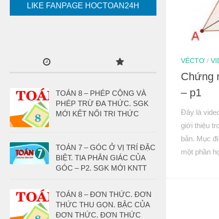
LIKE FANPAGE HOCTOAN24H
VÉCTƠ
/
V
Chứng m
– p1
TOÁN 8 – PHÉP CỘNG VÀ
PHÉP TRỪ ĐA THỨC. SGK
Đây là vide
MỚI KẾT NỐI TRI THỨC
giới thiệu 
bản. Mục đí
TOÁN 7 – GÓC Ở VỊ TRÍ ĐẶC
một phần họ
BIỆT. TIA PHÂN GIÁC CỦA
GÓC – P2. SGK MỚI KNTT
TOÁN 8 – ĐƠN THỨC. ĐƠN
THỨC THU GỌN. BẬC CỦA
ĐƠN THỨC. ĐƠN THỨC