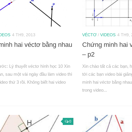
IDEOS
4 TH9, 2013
VÉCTƠ
/
VIDEOS
4 TH9,
inh hai véctơ bằng nhau
Chứng minh hai 
– p2
ớc: Lý thuyết véctơ hình học 10 Xin
Xin chào tất cả các bạn, 
n, sau một vài ngày đầu làm video thì
tới các bạn video bài giả
ideo thứ 3 rồi. Không biết hai video
minh hai véctơ bằng nhau.
trong video...
0