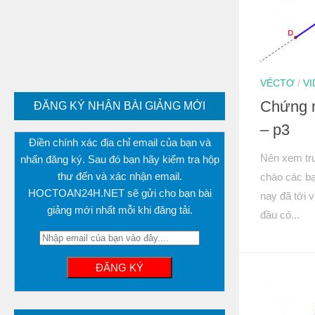
VÉCTƠ
/
V
Chứng m
ĐĂNG KÝ NHẬN BÀI GIẢNG MỚI
– p3
Điền chính xác địa chỉ email của bạn và
Nên xem trư
nhấn đăng ký. Sau đó bạn hãy kiểm tra hộp
thư đến và xác nhận email.
chào các bạ
HOCTOAN24H.NET sẽ gửi cho bạn bài
nay đã tới v
giảng mới nhất mỗi khi đăng tải.
đầu có...