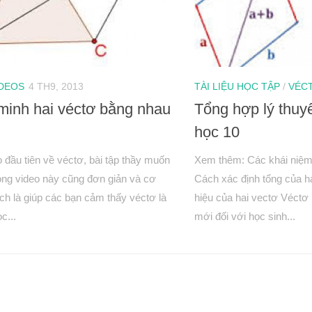
IDEOS
4 TH9, 2013
TÀI LIỆU HỌC TẬP
/
VÉC
inh hai véctơ bằng nhau
Tổng hợp lý thuyế
học 10
o đầu tiên về véctơ, bài tập thầy muốn
Xem thêm: Các khái niệm 
trong video này cũng đơn giản và cơ
Cách xác định tổng của h
ch là giúp các bạn cảm thấy véctơ là
hiệu của hai vectơ Véctơ
c...
mới đối với học sinh...