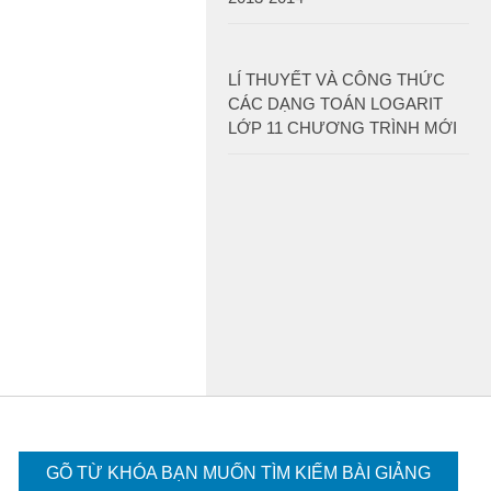
LÍ THUYẾT VÀ CÔNG THỨC
CÁC DẠNG TOÁN LOGARIT
LỚP 11 CHƯƠNG TRÌNH MỚI
GÕ TỪ KHÓA BẠN MUỐN TÌM KIẾM BÀI GIẢNG