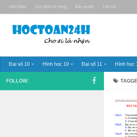
Giới thiệu
Quy định sử dụng
Bản quyền
Liên hệ
Đại số 10
Hình học 10
Đại số 11
Hình học 
FOLLOW:
TAGG