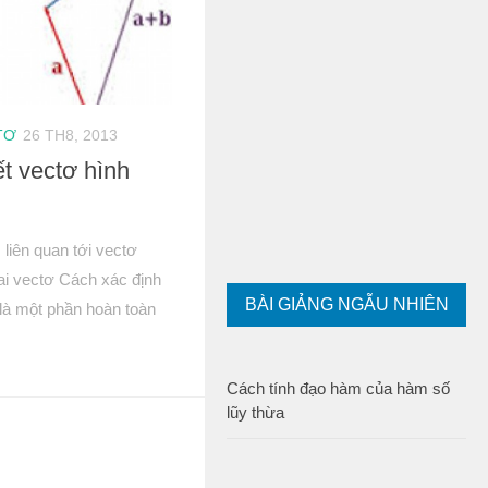
TƠ
26 TH8, 2013
t vectơ hình
liên quan tới vectơ
ai vectơ Cách xác định
BÀI GIẢNG NGẪU NHIÊN
 là một phần hoàn toàn
Cách tính đạo hàm của hàm số
lũy thừa