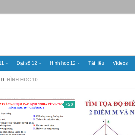
11
Đại số 12
Hình học 12
Tài liệu
Videos
ED:
HÌNH HỌC 10
0