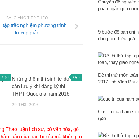
Chuyên đề nguyên h
phân ngắn gọn nhưn
BÀI GIẢNG TIẾP THEO
i tập trắc nghiệm phương trình
9 bước để bạn ghi n
lượng giác
dung học hiệu quả
Đề thi thử môn toán
1
0
iệp
Những điểm thí sinh tự do
2017 tỉnh Vĩnh Phúc
cần lưu ý khi đăng ký thi
THPT Quốc gia năm 2016
29 TH3, 2016
Cực trị của hàm số ô
(p2)
g.Thảo luận lịch sự, có văn hóa, gõ
 thảo luận của bạn bị xóa mà không rõ