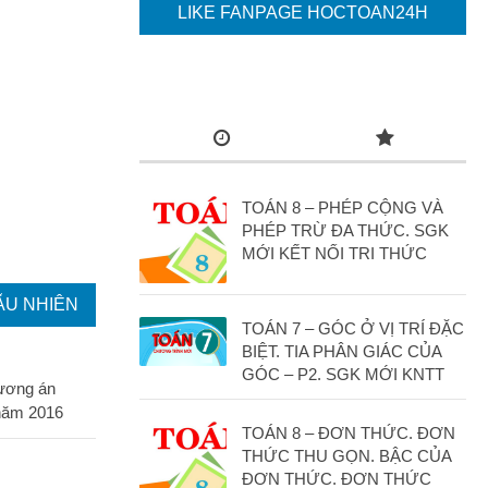
LIKE FANPAGE HOCTOAN24H
TOÁN 8 – PHÉP CỘNG VÀ
PHÉP TRỪ ĐA THỨC. SGK
MỚI KẾT NỐI TRI THỨC
ẪU NHIÊN
TOÁN 7 – GÓC Ở VỊ TRÍ ĐẶC
BIỆT. TIA PHÂN GIÁC CỦA
GÓC – P2. SGK MỚI KNTT
ương án
 năm 2016
TOÁN 8 – ĐƠN THỨC. ĐƠN
THỨC THU GỌN. BẬC CỦA
ĐƠN THỨC. ĐƠN THỨC