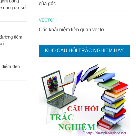
garit bằng
của góc
ề cùng cơ số
VÉCTƠ
Các khái niệm liên quan vectơ
 đường tiệm
số
KHO CÂU HỎI TRẮC NGHIỆM HAY
 điểm đến