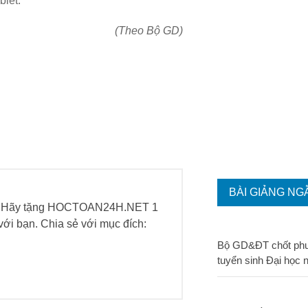
biết.
(Theo Bộ GD)
BÀI GIẢNG NG
h. Hãy tặng HOCTOAN24H.NET 1
h với bạn. Chia sẻ với mục đích:
Bộ GD&ĐT chốt ph
tuyển sinh Đại học