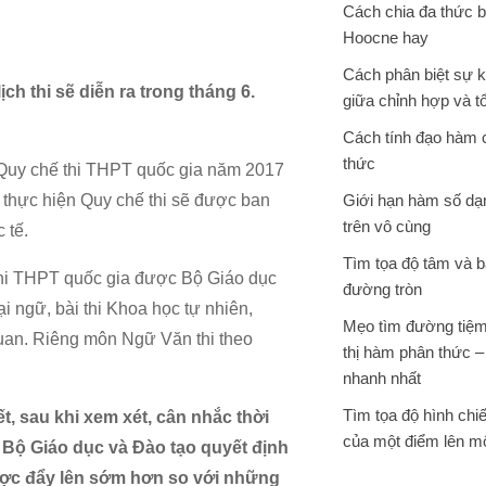
Cách chia đa thức 
Hoocne hay
Cách phân biệt sự 
ch thi sẽ diễn ra trong tháng 6.
giữa chỉnh hợp và t
Cách tính đạo hàm
thức
Quy chế thi THPT quốc gia năm 2017
 thực hiện Quy chế thi sẽ được ban
Giới hạn hàm số dạ
trên vô cùng
 tế.
Tìm tọa độ tâm và b
 thi THPT quốc gia được Bộ Giáo dục
đường tròn
 ngữ, bài thi Khoa học tự nhiên,
Mẹo tìm đường tiệm
quan. Riêng môn Ngữ Văn thi theo
thị hàm phân thức –
nhanh nhất
Tìm tọa độ hình chi
, sau khi xem xét, cân nhắc thời
của một điểm lên m
, Bộ Giáo dục và Đào tạo quyết định
được đẩy lên sớm hơn so với những