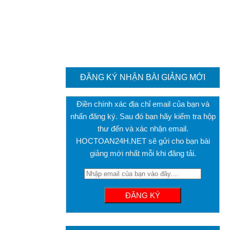
ĐĂNG KÝ NHẬN BÀI GIẢNG MỚI
Điền chính xác địa chỉ email của bạn và
nhấn đăng ký. Sau đó bạn hãy kiểm tra hộp
thư đến và xác nhận email.
HOCTOAN24H.NET sẽ gửi cho bạn bài
giảng mới nhất mỗi khi đăng tải.