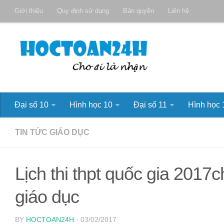
Giới thiệu
Quy định sử dụng
Bản quyền
Liên hệ
Đại số 10
Hình học 10
Đại số 11
Hình học 
TIN TỨC GIÁO DỤC
Lịch thi thpt quốc gia 2017
giáo dục
BY
HOCTOAN24H
· 03/02/2017