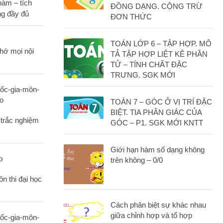
àm – tích
ĐỒNG DẠNG. CỘNG TRỪ
g đầy đủ
ĐƠN THỨC
TOÁN LỚP 6 – TẬP HỢP. MÔ
hớ mọi nội
TẢ TẬP HỢP LIỆT KÊ PHẦN
TỬ – TÍNH CHẤT ĐẶC
TRƯNG. SGK MỚI
TOÁN 7 – GÓC Ở VỊ TRÍ ĐẶC
BIỆT. TIA PHÂN GIÁC CỦA
 trắc nghiệm
GÓC – P1. SGK MỚI KNTT
Giới hạn hàm số dạng không
trên không – 0/0
n thi đại học
Cách phân biệt sự khác nhau
giữa chỉnh hợp và tổ hợp