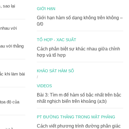
 sao lại
GIỚI HẠN
Giới hạn hàm số dạng không trên không –
0/0
TỔ HỢP - XAC SUẤT
au với thằng
Cách phân biệt sự khác nhau giữa chỉnh
hợp và tổ hợp
KHẢO SÁT HÀM SỐ
c khi làm bài
/
VIDEOS
Bài 3: Tìm m để hàm số bậc nhất trên bậc
nhất nghịch biến trên khoảng (a;b)
tọa độ của
PT ĐƯỜNG THẲNG TRONG MẶT PHẲNG
Cách viết phương trình đường phân giác