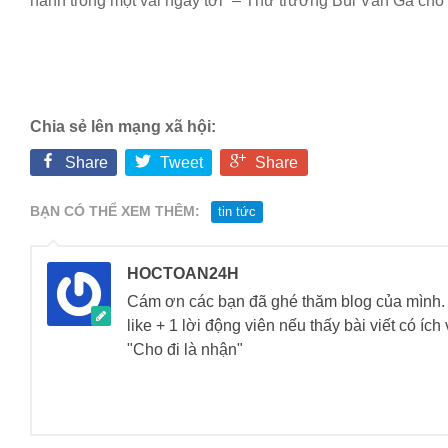
hành trong một vài ngày tới” – Thứ trưởng Bùi Văn Ga cho 
Chia sẻ lên mạng xã hội:
Share
Tweet
Share
BẠN CÓ THỂ XEM THÊM:
tin tức
HOCTOAN24H
Cám ơn các bạn đã ghé thăm blog của mìn
like + 1 lời động viên nếu thấy bài viết có íc
"Cho đi là nhận"