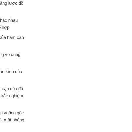
bằng lược đồ
khác nhau
ổ hợp
 của hàm căn
ng vô cùng
án kính của
 cận của đồ
 trắc nghiệm
ếu vuông góc
ột mặt phẳng