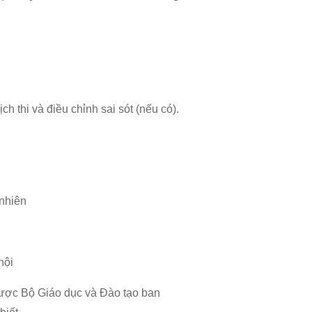
ch thi và điều chỉnh sai sót (nếu có).
 nhiên
hội
i được Bộ Giáo dục và Đào tạo ban