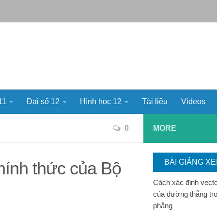
11
Đại số 12
Hình học 12
Tài liệu
Videos
0
MORE
BÀI GIẢNG X
chính thức của Bộ
Cách xác định vect
của đường thẳng tr
phẳng