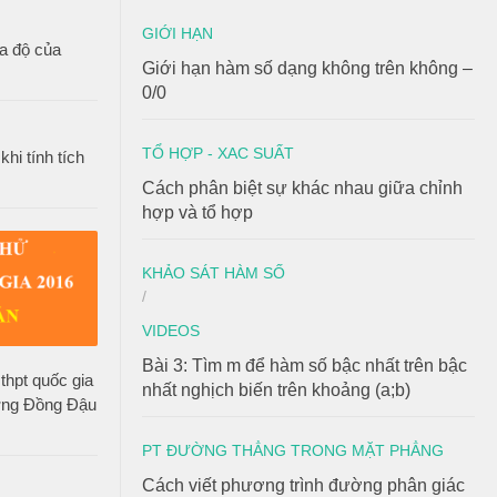
GIỚI HẠN
a độ của
Giới hạn hàm số dạng không trên không –
0/0
TỔ HỢP - XAC SUẤT
hi tính tích
Cách phân biệt sự khác nhau giữa chỉnh
hợp và tổ hợp
KHẢO SÁT HÀM SỐ
/
VIDEOS
Bài 3: Tìm m để hàm số bậc nhất trên bậc
thpt quốc gia
nhất nghịch biến trên khoảng (a;b)
ờng Đồng Đậu
PT ĐƯỜNG THẲNG TRONG MẶT PHẲNG
Cách viết phương trình đường phân giác