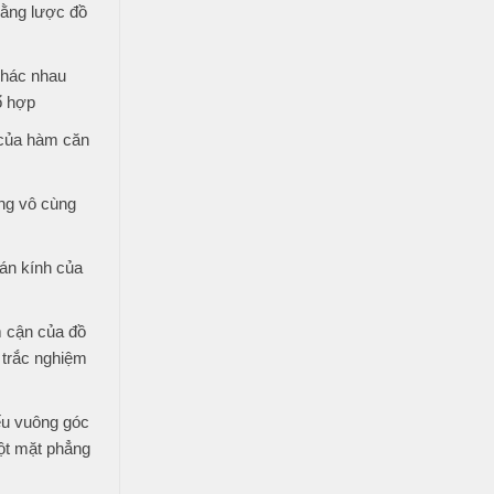
bằng lược đồ
khác nhau
ổ hợp
 của hàm căn
ng vô cùng
án kính của
 cận của đồ
 trắc nghiệm
ếu vuông góc
ột mặt phẳng