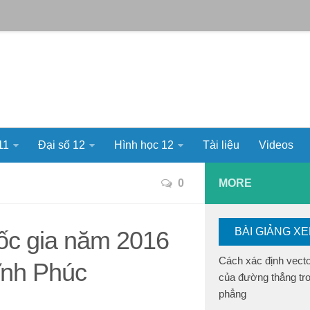
11
Đại số 12
Hình học 12
Tài liệu
Videos
0
MORE
BÀI GIẢNG X
uốc gia năm 2016
Cách xác định vect
ĩnh Phúc
của đường thẳng tr
phẳng