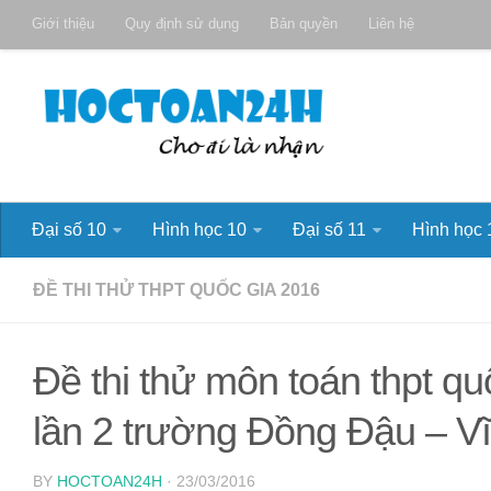
Giới thiệu
Quy định sử dụng
Bản quyền
Liên hệ
Đại số 10
Hình học 10
Đại số 11
Hình học 
ĐỀ THI THỬ THPT QUỐC GIA 2016
Đề thi thử môn toán thpt q
lần 2 trường Đồng Đậu – V
BY
HOCTOAN24H
· 23/03/2016