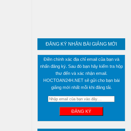
ĐĂNG KÝ NHẬN BÀI GIẢNG MỚI
Điền chính xác địa chỉ email của bạn và
nhấn đăng ký. Sau đó bạn hãy kiểm tra hộp
thư đến và xác nhận email.
HOCTOAN24H.NET sẽ gửi cho bạn bài
giảng mới nhất mỗi khi đăng tải.