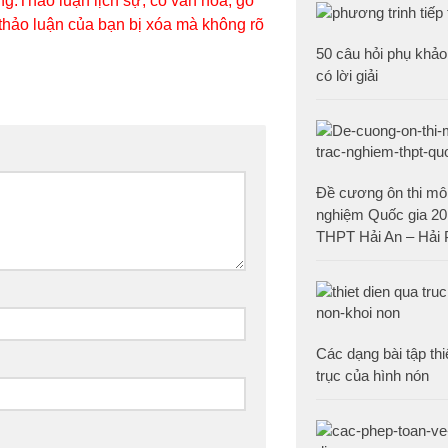
g.Thảo luận lịch sự, có văn hóa, gõ
 thảo luận của bạn bị xóa mà không rõ
50 câu hỏi phụ khảo
có lời giải
Đề cương ôn thi môn
nghiệm Quốc gia 20
THPT Hải An – Hải
Các dạng bài tập thi
trục của hình nón