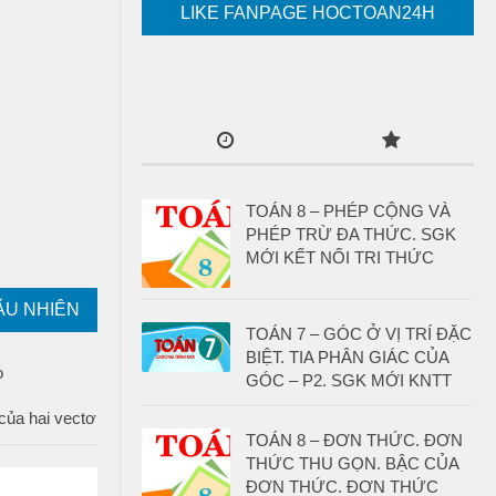
LIKE FANPAGE HOCTOAN24H
TOÁN 8 – PHÉP CỘNG VÀ
PHÉP TRỪ ĐA THỨC. SGK
MỚI KẾT NỐI TRI THỨC
ẪU NHIÊN
TOÁN 7 – GÓC Ở VỊ TRÍ ĐẶC
BIỆT. TIA PHÂN GIÁC CỦA
GÓC – P2. SGK MỚI KNTT
của hai vectơ
TOÁN 8 – ĐƠN THỨC. ĐƠN
THỨC THU GỌN. BẬC CỦA
ĐƠN THỨC. ĐƠN THỨC