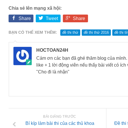
Chia sẻ lên mạng xã hội:
Share
Tweet
Share
BẠN CÓ THỂ XEM THÊM:
đề thi thử
đề thi thử 2016
đề thi t
HOCTOAN24H
Cám ơn các bạn đã ghé thăm blog của mìn
like + 1 lời động viên nếu thấy bài viết có íc
"Cho đi là nhận"
BÀI GIẢNG TRƯỚC
Bí kíp làm bài thi của các thủ khoa
Đề thi