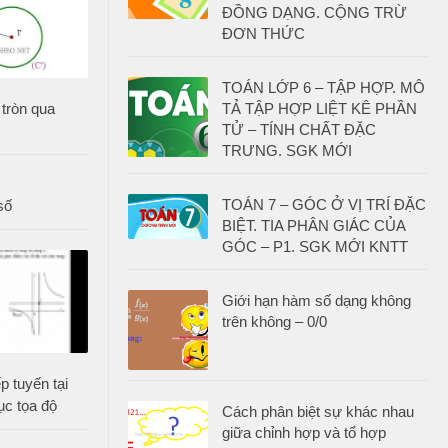
ĐỒNG DẠNG. CỘNG TRỪ
ĐƠN THỨC
TOÁN LỚP 6 – TẬP HỢP. MÔ
tròn qua
TẢ TẬP HỢP LIỆT KÊ PHẦN
TỬ – TÍNH CHẤT ĐẶC
TRƯNG. SGK MỚI
TOÁN 7 – GÓC Ở VỊ TRÍ ĐẶC
số
BIỆT. TIA PHÂN GIÁC CỦA
GÓC – P1. SGK MỚI KNTT
Giới hạn hàm số dạng không
trên không – 0/0
p tuyến tại
ục tọa độ
Cách phân biệt sự khác nhau
giữa chỉnh hợp và tổ hợp