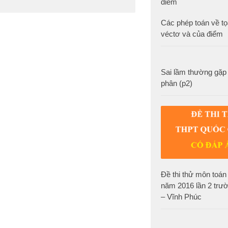
Các phép toán về tọ
véctơ và của điểm
Sai lầm thường gặp k
phân (p2)
Đề thi thử môn toán 
năm 2016 lần 2 trư
– Vĩnh Phúc