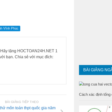
ỉnh Vĩnh Phúc
h. Hãy tặng HOCTOAN24H.NET 1
h với bạn. Chia sẻ với mục đích:
BÀI GIẢNG NG
Cách xác định tổng 
BÀI GIẢNG TIẾP THEO
 thử môn toán thpt quốc gia năm