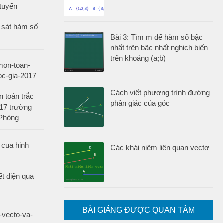
 sát hàm số
Bài 3: Tìm m để hàm số bậc
nhất trên bậc nhất nghịch biến
trên khoảng (a;b)
Cách viết phương trình đường
 toán trắc
phân giác của góc
17 trường
 Phòng
Các khái niệm liên quan vectơ
ết diện qua
BÀI GIẢNG ĐƯỢC QUAN TÂM