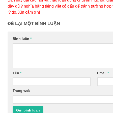
Bạn hãy đặt câu hỏi và thảo luận đúng chuyên mục bài giản
đầy đủ ý nghĩa bằng tiếng việt có dấu để tránh trường hợp
lý do. Xin cám ơn!
ĐỂ LẠI MỘT BÌNH LUẬN
Bình luận
*
Tên
*
Email
*
Trang web