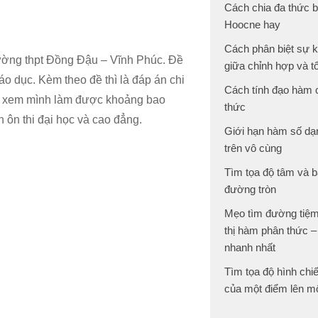
Cách chia đa thức 
Hoocne hay
Cách phân biệt sự 
ường thpt Đồng Đậu – Vĩnh Phúc. Đề
giữa chỉnh hợp và t
áo dục. Kèm theo đề thì là đáp án chi
Cách tính đạo hàm
ra xem mình làm được khoảng bao
thức
 ôn thi đại học và cao đẳng.
Giới hạn hàm số dạ
trên vô cùng
Tìm tọa độ tâm và b
đường tròn
Mẹo tìm đường tiệm
thị hàm phân thức –
nhanh nhất
Tìm tọa độ hình chi
của một điểm lên m