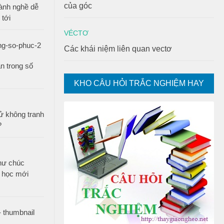
của góc
ành nghề dễ
 tới
VÉCTƠ
Các khái niệm liên quan vectơ
n trong số
KHO CÂU HỎI TRẮC NGHIỆM HAY
ử không tranh
?
thư chúc
 học mới