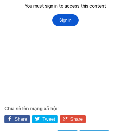
Hình học 11
Phép biến hình
Quan hệ song song trong không gian
Quan hệ vuông góc trong không gian
Đại số 12
Khảo sát hàm số
Hàm số mũ-Logarit
Nguyên hàm-tích phân
Số phức
Hình học 12
Thể tích khối đa diện
Chia sẻ lên mạng xã hội:
Mặt nón-mặt trụ-mặt cầu
Share
Tweet
Share
PT mặt phẳng