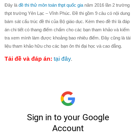
Đây là
đề thi thử môn toán thpt quốc gia
năm 2016 lần 2 trường
Hình học 10
thpt trường Yên Lạc – Vĩnh Phúc. Đề thi gồm 9 câu có nội dung
Véctơ
bám sát cấu trúc đề thi của Bộ giáo dục. Kèm theo đề thì là đáp
Tích vô hướng của hai véctơ và ứng dụng
án chi tiết có thang điểm chấm cho các bạn tham khảo và kiểm
tra xem mình làm được khoảng bao nhiêu điểm. Đây cũng là tài
PT đường thẳng trong mặt phẳng
liệu tham khảo hữu cho các bạn ôn thi đại học và cao đẳng.
Phương pháp tọa độ trong mặt phẳng
PT đường tròn
Tải đề và đáp án:
tại đây
.
PT đường elip
Đại số 11
Phương trình lượng giác
Tổ hợp – Xac suất
Dãy số- CSC – CSN
Giới hạn
Đạo hàm