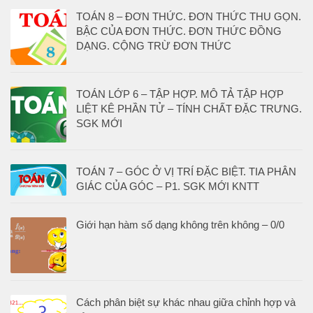
TOÁN 8 – ĐƠN THỨC. ĐƠN THỨC THU GỌN.
BẬC CỦA ĐƠN THỨC. ĐƠN THỨC ĐỒNG
DẠNG. CỘNG TRỪ ĐƠN THỨC
TOÁN LỚP 6 – TẬP HỢP. MÔ TẢ TẬP HỢP
LIỆT KÊ PHẦN TỬ – TÍNH CHẤT ĐẶC TRƯNG.
SGK MỚI
TOÁN 7 – GÓC Ở VỊ TRÍ ĐẶC BIỆT. TIA PHÂN
GIÁC CỦA GÓC – P1. SGK MỚI KNTT
Giới hạn hàm số dạng không trên không – 0/0
Cách phân biệt sự khác nhau giữa chỉnh hợp và