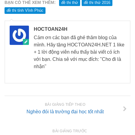
Phương trình mặt cầu
BẠN CÓ THỂ XEM THÊM:
đề thi thử
đề thi thử 2016
đề thi tỉnh Vĩnh Phúc
PT đường thẳng
Tài liệu
HOCTOAN24H
Videos
Cám ơn các bạn đã ghé thăm blog của
Bài học cuộc sống
mình. Hãy tặng HOCTOAN24H.NET 1 like
+ 1 lời động viên nếu thấy bài viết có ích
Download tài liệu
với bạn. Chia sẻ với mục đích: "Cho đi là
Đề thi thử thpt quốc gia 2016
nhận"
Đề thi thử thpt quốc gia 2017
Đề thi thử thpt quốc gia 2018
Bài tập trắc nghiệm
BÀI GIẢNG TIẾP THEO
Nghèo đói là trường đại học tốt nhất
BÀI GIẢNG TRƯỚC