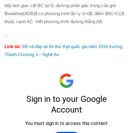
tiếp tam giác cắt BC tại D, đường phân giác trong của góc
$\widehat{ADB}$ có phương trình $x+y-2=0$, điểm $M(-4;1)$
thuộc cạnh AC. Viết phương trình đường thẳng AB.
…
Link tải:
Đề và đáp án thi thử thpt quốc gia năm 2016 trường
Thanh Chương 3 – Nghệ An