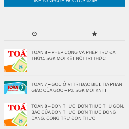
LIKE FANPAGE HOCTOAN24H
TOÁN 8 – PHÉP CỘNG VÀ PHÉP TRỪ ĐA
THỨC. SGK MỚI KẾT NỐI TRI THỨC
TOÁN 7 – GÓC Ở VỊ TRÍ ĐẶC BIỆT. TIA PHÂN
GIÁC CỦA GÓC – P2. SGK MỚI KNTT
TOÁN 8 – ĐƠN THỨC. ĐƠN THỨC THU GỌN.
BẬC CỦA ĐƠN THỨC. ĐƠN THỨC ĐỒNG
DẠNG. CỘNG TRỪ ĐƠN THỨC