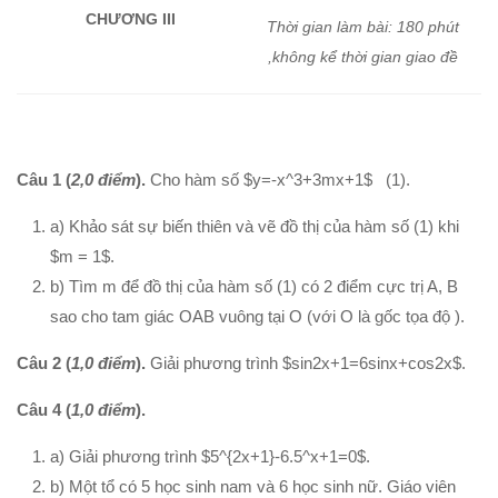
Hình học 11
CHƯƠNG III
Thời gian làm bài: 180 phút
Phép biến hình
,không kể thời gian giao đề
Quan hệ song song trong không gian
Quan hệ vuông góc trong không gian
Đại số 12
Câu 1 (
2,0 điểm
).
Cho hàm số $y=-x^3+3mx+1$ (1).
Khảo sát hàm số
a) Khảo sát sự biến thiên và vẽ đồ thị của hàm số (1) khi
Hàm số mũ-Logarit
$m = 1$.
Nguyên hàm-tích phân
b) Tìm m để đồ thị của hàm số (1) có 2 điểm cực trị A, B
Số phức
sao cho tam giác OAB vuông tại O (với O là gốc tọa độ ).
Hình học 12
Câu 2
(
1,0 điểm
).
Giải phương trình $sin2x+1=6sinx+cos2x$.
Thể tích khối đa diện
Câu 4
(
1,0 điểm
).
Mặt nón-mặt trụ-mặt cầu
a) Giải phương trình $5^{2x+1}-6.5^x+1=0$.
PT mặt phẳng
b) Một tổ có 5 học sinh nam và 6 học sinh nữ. Giáo viên