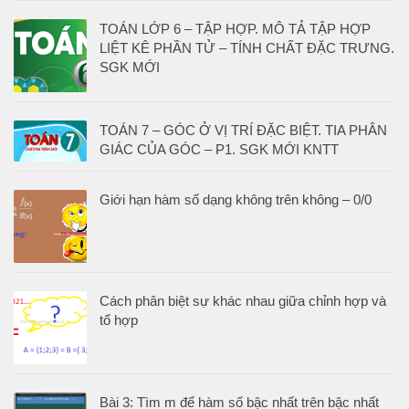
TOÁN LỚP 6 – TẬP HỢP. MÔ TẢ TẬP HỢP
LIỆT KÊ PHẦN TỬ – TÍNH CHẤT ĐẶC TRƯNG.
SGK MỚI
TOÁN 7 – GÓC Ở VỊ TRÍ ĐẶC BIỆT. TIA PHÂN
GIÁC CỦA GÓC – P1. SGK MỚI KNTT
Giới hạn hàm số dạng không trên không – 0/0
Cách phân biệt sự khác nhau giữa chỉnh hợp và
tổ hợp
Bài 3: Tìm m để hàm số bậc nhất trên bậc nhất