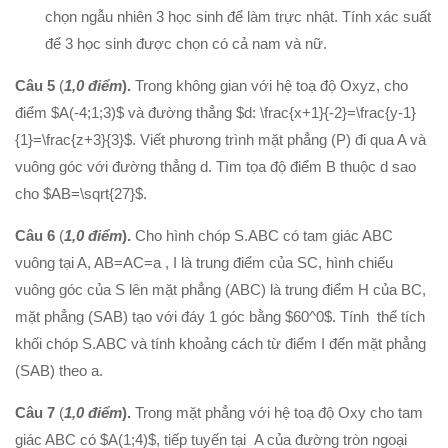
Phương trình mặt cầu
chọn ngẫu nhiên 3 học sinh để làm trực nhật. Tính xác suất
PT đường thẳng
để 3 học sinh được chọn có cả nam và nữ.
Tài liệu
Câu 5
(
1,0 điểm
).
Trong không gian với hệ toạ độ Oxyz, cho
Videos
điểm $A(-4;1;3)$ và đường thẳng $d: \frac{x+1}{-2}=\frac{y-1}
{1}=\frac{z+3}{3}$. Viết phương trình mặt phẳng (P) đi qua A và
Bài học cuộc sống
vuông góc với đường thẳng d. Tìm tọa độ điểm B thuộc d sao
Download tài liệu
cho $AB=\sqrt{27}$.
Đề thi thử thpt quốc gia 2016
Câu 6
(
1,0 điểm
)
.
Cho hình chóp S.ABC có tam giác ABC
Đề thi thử thpt quốc gia 2017
vuông tại A, AB=AC=a , I là trung điểm của SC, hình chiếu
Đề thi thử thpt quốc gia 2018
vuông góc của S lên mặt phẳng (ABC) là trung điểm H của BC,
mặt phẳng (SAB) tạo với đáy 1 góc bằng $60^0$. Tính thể tích
Bài tập trắc nghiệm
khối chóp S.ABC và tính khoảng cách từ điểm I đến mặt phẳng
(SAB) theo a.
Câu 7
(
1,0 điểm
).
Trong mặt phẳng với hệ toạ độ Oxy cho tam
giác ABC có $A(1;4)$, tiếp tuyến tại A của đường tròn ngoại