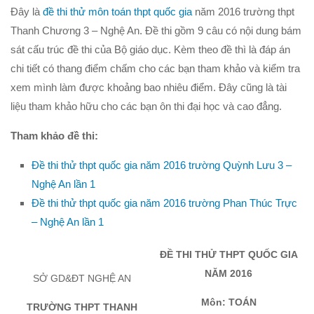
Đây là
đề thi thử môn toán thpt quốc gia
năm 2016 trường thpt
Hình học 10
Thanh Chương 3 – Nghệ An. Đề thi gồm 9 câu có nội dung bám
Véctơ
sát cấu trúc đề thi của Bộ giáo dục. Kèm theo đề thì là đáp án
Tích vô hướng của hai véctơ và ứng dụng
chi tiết có thang điểm chấm cho các bạn tham khảo và kiểm tra
xem mình làm được khoảng bao nhiêu điểm. Đây cũng là tài
PT đường thẳng trong mặt phẳng
liệu tham khảo hữu cho các bạn ôn thi đại học và cao đẳng.
Phương pháp tọa độ trong mặt phẳng
PT đường tròn
Tham khảo đề thi:
PT đường elip
Đề thi thử thpt quốc gia năm 2016 trường Quỳnh Lưu 3 –
Đại số 11
Nghệ An lần 1
Đề thi thử thpt quốc gia năm 2016 trường Phan Thúc Trực
Phương trình lượng giác
– Nghệ An lần 1
Tổ hợp – Xac suất
Dãy số- CSC – CSN
ĐỀ THI THỬ THPT QUỐC GIA
NĂM 2016
Giới hạn
SỞ GD&ĐT NGHỆ AN
Đạo hàm
Môn: TOÁN
TRƯỜNG THPT THANH