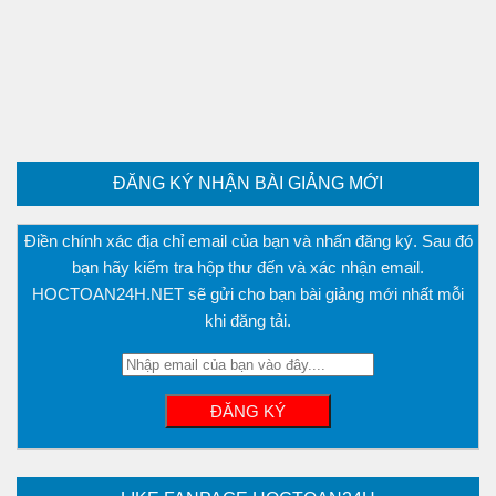
ĐĂNG KÝ NHẬN BÀI GIẢNG MỚI
Điền chính xác địa chỉ email của bạn và nhấn đăng ký. Sau đó
bạn hãy kiểm tra hộp thư đến và xác nhận email.
HOCTOAN24H.NET sẽ gửi cho bạn bài giảng mới nhất mỗi
khi đăng tải.