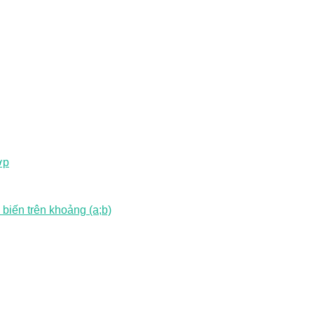
ợp
 biến trên khoảng (a;b)