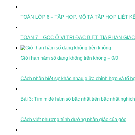
TOÁN LỚP 6 – TẬP HỢP. MÔ TẢ TẬP HỢP LIỆT 
TOÁN 7 – GÓC Ở VỊ TRÍ ĐẶC BIỆT. TIA PHÂN GIÁ
Giới hạn hàm số dạng không trên không – 0/0
Cách phân biệt sự khác nhau giữa chỉnh hợp và tổ h
Bài 3: Tìm m để hàm số bậc nhất trên bậc nhất nghịch
Cách viết phương trình đường phân giác của góc