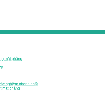
ong mặt phẳng
ợp
trắc nghiệm nhanh nhất
ột mặt phẳng