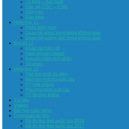
Tổ hợp – Xac suất
Dãy số- CSC – CSN
Giới hạn
Đạo hàm
Hình học 11
Phép biến hình
Quan hệ song song trong không gian
Quan hệ vuông góc trong không gian
Đại số 12
Khảo sát hàm số
Hàm số mũ-Logarit
Nguyên hàm-tích phân
Số phức
Hình học 12
Thể tích khối đa diện
Mặt nón-mặt trụ-mặt cầu
PT mặt phẳng
Phương trình mặt cầu
PT đường thẳng
Tài liệu
Videos
Bài học cuộc sống
Download tài liệu
Đề thi thử thpt quốc gia 2016
Đề thi thử thpt quốc gia 2017