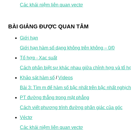
Các khái niệm liên quan vectơ
BÀI GIẢNG ĐƯỢC QUAN TÂM
Giới hạn
Giới hạn hàm số dạng không trên không – 0/0
Tổ hợp - Xac suất
Cách phân biệt sự khác nhau giữa chỉnh hợp và tổ h
Khảo sát hàm số
/
Videos
Bài 3: Tìm m để hàm số bậc nhất trên bậc nhất nghịch
PT đường thẳng trong mặt phẳng
Cách viết phương trình đường phân giác của góc
Véctơ
Các khái niệm liên quan vectơ