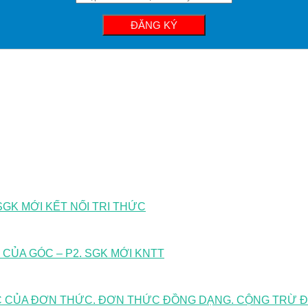
GK MỚI KẾT NỐI TRI THỨC
C CỦA GÓC – P2. SGK MỚI KNTT
ẬC CỦA ĐƠN THỨC. ĐƠN THỨC ĐỒNG DẠNG. CỘNG TRỪ 