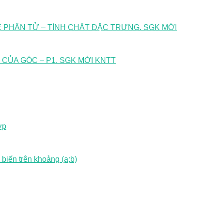
KÊ PHẦN TỬ – TÍNH CHẤT ĐẶC TRƯNG. SGK MỚI
C CỦA GÓC – P1. SGK MỚI KNTT
ợp
 biến trên khoảng (a;b)