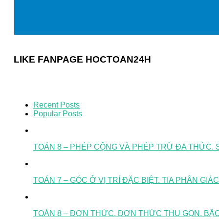
LIKE FANPAGE HOCTOAN24H
Recent Posts
Popular Posts
TOÁN 8 – PHÉP CỘNG VÀ PHÉP TRỪ ĐA THỨC. S
TOÁN 7 – GÓC Ở VỊ TRÍ ĐẶC BIỆT. TIA PHÂN GIÁ
TOÁN 8 – ĐƠN THỨC. ĐƠN THỨC THU GỌN. B