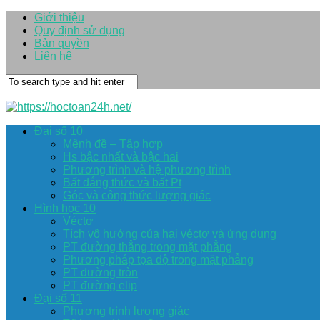
Giới thiệu
Quy định sử dụng
Bản quyền
Liên hệ
Đại số 10
Mệnh đề – Tập hợp
Hs bậc nhất và bậc hai
Phương trình và hệ phương trình
Bất đẳng thức và bất Pt
Góc và công thức lượng giác
Hình học 10
Véctơ
Tích vô hướng của hai véctơ và ứng dụng
PT đường thẳng trong mặt phẳng
Phương pháp tọa độ trong mặt phẳng
PT đường tròn
PT đường elip
Đại số 11
Phương trình lượng giác