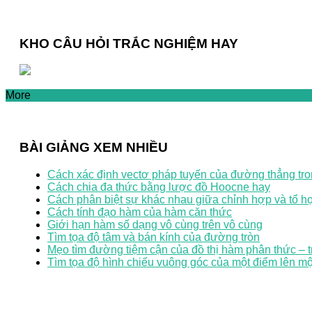
KHO CÂU HỎI TRẮC NGHIỆM HAY
More
BÀI GIẢNG XEM NHIỀU
Cách xác định vectơ pháp tuyến của đường thẳng tr
Cách chia đa thức bằng lược đồ Hoocne hay
Cách phân biệt sự khác nhau giữa chỉnh hợp và tổ h
Cách tính đạo hàm của hàm căn thức
Giới hạn hàm số dạng vô cùng trên vô cùng
Tìm tọa độ tâm và bán kính của đường tròn
Mẹo tìm đường tiệm cận của đồ thị hàm phân thức – 
Tìm tọa độ hình chiếu vuông góc của một điểm lên m