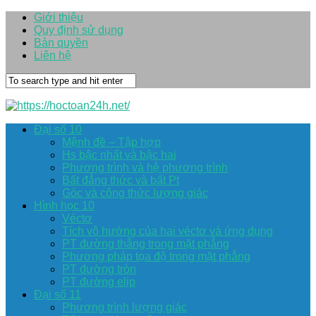
Giới thiệu
Quy định sử dụng
Bản quyền
Liên hệ
Đại số 10
Mệnh đề – Tập hợp
Hs bậc nhất và bậc hai
Phương trình và hệ phương trình
Bất đẳng thức và bất Pt
Góc và công thức lượng giác
Hình học 10
Véctơ
Tích vô hướng của hai véctơ và ứng dụng
PT đường thẳng trong mặt phẳng
Phương pháp tọa độ trong mặt phẳng
PT đường tròn
PT đường elip
Đại số 11
Phương trình lượng giác