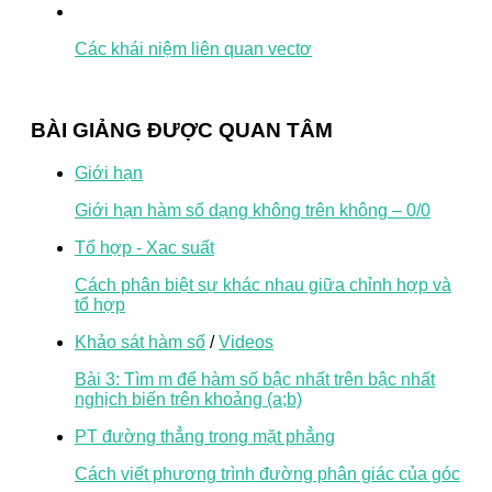
Các khái niệm liên quan vectơ
BÀI GIẢNG ĐƯỢC QUAN TÂM
Giới hạn
Giới hạn hàm số dạng không trên không – 0/0
Tổ hợp - Xac suất
Cách phân biệt sự khác nhau giữa chỉnh hợp và
tổ hợp
Khảo sát hàm số
/
Videos
Bài 3: Tìm m để hàm số bậc nhất trên bậc nhất
nghịch biến trên khoảng (a;b)
PT đường thẳng trong mặt phẳng
Cách viết phương trình đường phân giác của góc