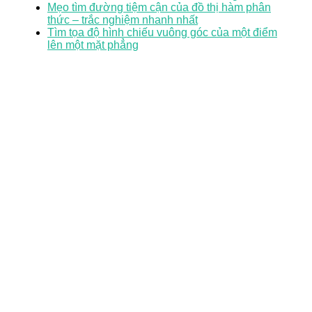
Mẹo tìm đường tiệm cận của đồ thị hàm phân
thức – trắc nghiệm nhanh nhất
Tìm tọa độ hình chiếu vuông góc của một điểm
lên một mặt phẳng