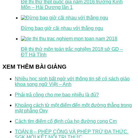
Đề thi thử thpt quốc gia năm 2016 trường Kinh
Môn – Hải Dương lần 1
Đừng bao giờ cãi nhau với thằng ngu
Đề thi thử môn toán trắc nghiệm 2018 sở GD –
ĐT Hà Tĩnh
XEM THÊM BÀI GIẢNG
Nhiều học sinh bất ngờ với thông tin sẽ có sách giáo
khoa song ngữ Việt – Anh
Phải trả công cho mẹ bao nhiêu là đủ?
Khoảng cách từ một điểm đến một đường thẳng trong
mặt phẳng Oxy
Cách tìm điểm cố định của họ đường cong Cm
TOÁN 8 – PHÉP CỘNG VÀ PHÉP TRỪ ĐA THỨC.
SGK MỚI KẾT NỐI TRI THỨC