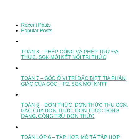
Recent Posts
Popular Posts
TOÁN 8 – PHÉP CỘNG VÀ PHÉP TRỪ ĐA
THỨC. SGK MỚI KẾT NỐI TRI THỨC
TOÁN 7 – GÓC Ở VỊ TRÍ ĐẶC BIỆT. TIA PHÂN
GIÁC CỦA GÓC – P2. SGK MỚI KNTT
TOÁN 8 – ĐƠN THỨC. ĐƠN THỨC THU GỌN.
BẬC CỦA ĐƠN THỨC. ĐƠN THỨC ĐỒNG
DẠNG. CỘNG TRỪ ĐƠN THỨC
TOÁN LỚP 6 – TẬP HỢP. MÔ TẢ TẬP HỢP