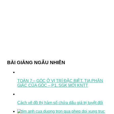
BÀI GIẢNG NGẪU NHIÊN
TOÁN 7 – GÓC Ở VỊ TRÍ ĐẶC BIỆT. TIA PHÂN
GIÁC CỦA GÓC – P1. SGK MỚI KNTT
Cách vẽ đồ thị hàm số chứa dấu giá trị tuyệt đối