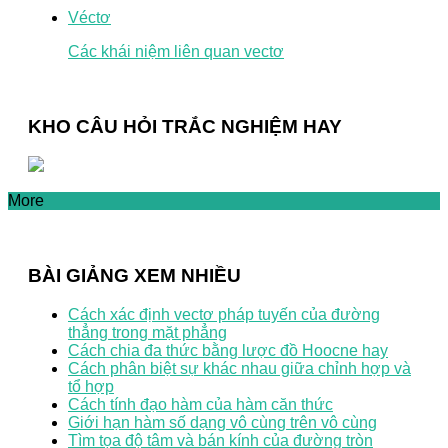
Véctơ
Các khái niệm liên quan vectơ
KHO CÂU HỎI TRẮC NGHIỆM HAY
More
BÀI GIẢNG XEM NHIỀU
Cách xác định vectơ pháp tuyến của đường
thẳng trong mặt phẳng
Cách chia đa thức bằng lược đồ Hoocne hay
Cách phân biệt sự khác nhau giữa chỉnh hợp và
tổ hợp
Cách tính đạo hàm của hàm căn thức
Giới hạn hàm số dạng vô cùng trên vô cùng
Tìm tọa độ tâm và bán kính của đường tròn