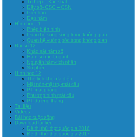
Tổ hợp – Xac suất
Dãy số- CSC – CSN
Giới hạn
Đạo hàm
Hình học 11
Phép biến hình
Quan hệ song song trong không gian
Quan hệ vuông góc trong không gian
Đại số 12
Khảo sát hàm số
Hàm số mũ-Logarit
Nguyên hàm-tích phân
Số phức
Hình học 12
Thể tích khối đa diện
Mặt nón-mặt trụ-mặt cầu
PT mặt phẳng
Phương trình mặt cầu
PT đường thẳng
Tài liệu
Videos
Bài học cuộc sống
Download tài liệu
Đề thi thử thpt quốc gia 2016
Đề thi thử thpt quốc gia 2017