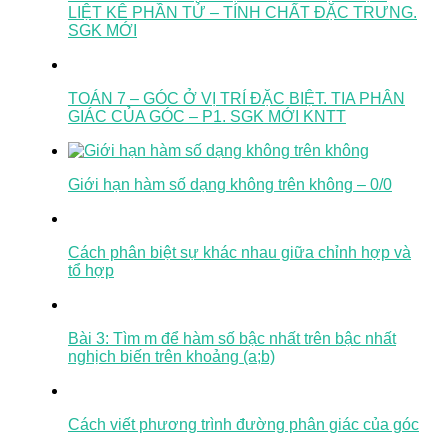
LIỆT KÊ PHẦN TỬ – TÍNH CHẤT ĐẶC TRƯNG.
SGK MỚI
TOÁN 7 – GÓC Ở VỊ TRÍ ĐẶC BIỆT. TIA PHÂN
GIÁC CỦA GÓC – P1. SGK MỚI KNTT
Giới hạn hàm số dạng không trên không – 0/0
Cách phân biệt sự khác nhau giữa chỉnh hợp và
tổ hợp
Bài 3: Tìm m để hàm số bậc nhất trên bậc nhất
nghịch biến trên khoảng (a;b)
Cách viết phương trình đường phân giác của góc