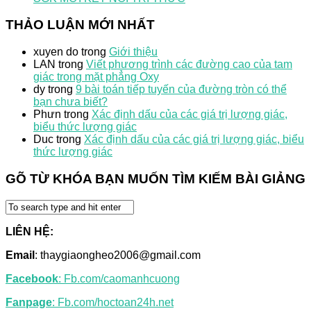
THẢO LUẬN MỚI NHẤT
xuyen do
trong
Giới thiệu
LAN
trong
Viết phương trình các đường cao của tam
giác trong mặt phẳng Oxy
dy
trong
9 bài toán tiếp tuyến của đường tròn có thể
bạn chưa biết?
Phưn
trong
Xác định dấu của các giá trị lượng giác,
biểu thức lượng giác
Duc
trong
Xác định dấu của các giá trị lượng giác, biểu
thức lượng giác
GÕ TỪ KHÓA BẠN MUỐN TÌM KIẾM BÀI GIẢNG
LIÊN HỆ:
Email
: thaygiaongheo2006@gmail.com
Facebook
: Fb.com/caomanhcuong
Fanpage
: Fb.com/hoctoan24h.net