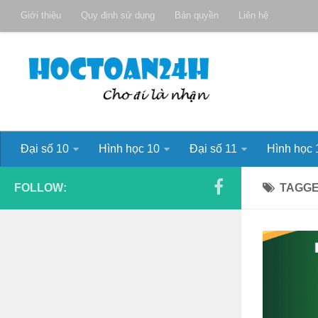
Giới thiệu
Quy định sử dụng
Bản quyền
Liên hệ
Đại số 10
Hình học 10
Đại số 11
Hình học 
FOLLOW:
TAGG