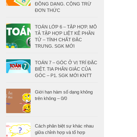
ĐỒNG DẠNG. CỘNG TRỪ
ĐƠN THỨC
TOÁN LỚP 6 – TẬP HỢP. MÔ
TẢ TẬP HỢP LIỆT KÊ PHẦN
TỬ – TÍNH CHẤT ĐẶC
TRƯNG. SGK MỚI
TOÁN 7 – GÓC Ở VỊ TRÍ ĐẶC
BIỆT. TIA PHÂN GIÁC CỦA
GÓC – P1. SGK MỚI KNTT
Giới hạn hàm số dạng không
trên không – 0/0
Cách phân biệt sự khác nhau
giữa chỉnh hợp và tổ hợp