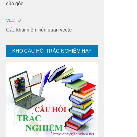
của góc
VÉCTƠ
Các khái niệm liên quan vectơ
KHO CÂU HỎI TRẮC NGHIỆM HAY