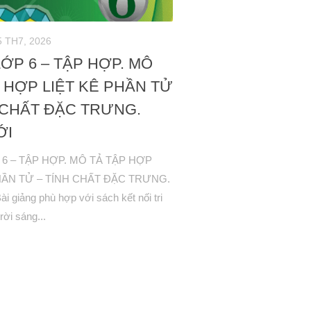
5 TH7, 2026
ỚP 6 – TẬP HỢP. MÔ
 HỢP LIỆT KÊ PHẦN TỬ
 CHẤT ĐẶC TRƯNG.
ỚI
6 – TẬP HỢP. MÔ TẢ TẬP HỢP
HẦN TỬ – TÍNH CHẤT ĐẶC TRƯNG.
 giảng phù hợp với sách kết nối tri
rời sáng...