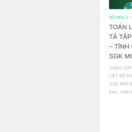
SỐ HỌC 6
TOÁN L
TẢ TẬP
– TÍNH
SGK M
TOÁN LỚP 
LIỆT KÊ P
SGK MỚI Bài
thức, chân t