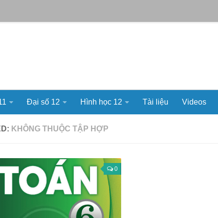
11
Đại số 12
Hình học 12
Tài liệu
Videos
ED:
KHÔNG THUỘC TẬP HỢP
0