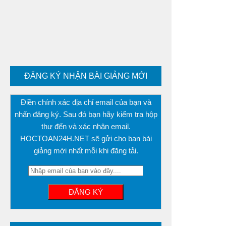
ĐĂNG KÝ NHẬN BÀI GIẢNG MỚI
Điền chính xác địa chỉ email của bạn và
nhấn đăng ký. Sau đó bạn hãy kiểm tra hộp
thư đến và xác nhận email.
HOCTOAN24H.NET sẽ gửi cho bạn bài
giảng mới nhất mỗi khi đăng tải.