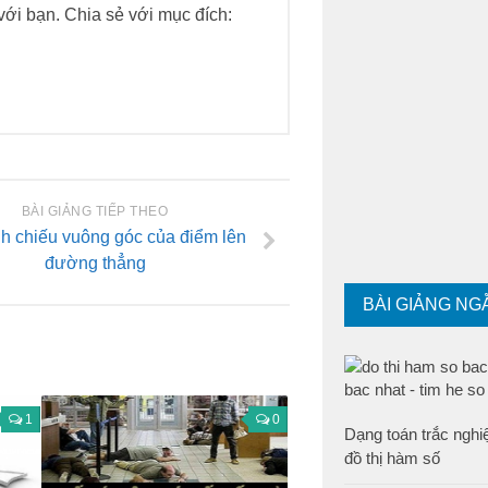
h với bạn. Chia sẻ với mục đích:
BÀI GIẢNG TIẾP THEO
nh chiếu vuông góc của điểm lên
đường thẳng
BÀI GIẢNG NG
1
0
Dạng toán trắc ngh
đồ thị hàm số