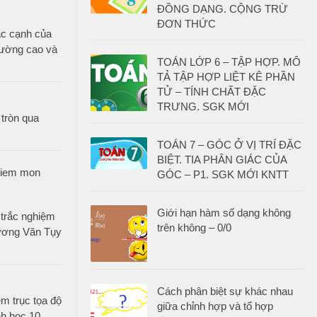
ĐỒNG DẠNG. CỘNG TRỪ
ĐƠN THỨC
ác cạnh của
đường cao và
TOÁN LỚP 6 – TẬP HỢP. MÔ
TẢ TẬP HỢP LIỆT KÊ PHẦN
TỬ – TÍNH CHẤT ĐẶC
TRƯNG. SGK MỚI
tròn qua
TOÁN 7 – GÓC Ở VỊ TRÍ ĐẶC
BIỆT. TIA PHÂN GIÁC CỦA
GÓC – P1. SGK MỚI KNTT
Giới hạn hàm số dạng không
 trắc nghiệm
trên không – 0/0
ương Văn Tụy
Cách phân biệt sự khác nhau
ệm trục tọa độ
giữa chỉnh hợp và tổ hợp
nh học 10