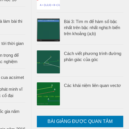
 làm bài thi
Bài 3: Tìm m để hàm số bậc
nhất trên bậc nhất nghịch biến
trên khoảng (a;b)
Cách viết phương trình đường
n trọng để
phân giác của góc
ắc nghiệm
Các khái niệm liên quan vectơ
phát minh vĩ
 cổ đại
BÀI GIẢNG ĐƯỢC QUAN TÂM