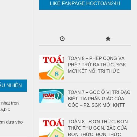
LIKE FANPAGE HOCTOAN24H
TOÁN 8 – PHÉP CỘNG VÀ
PHÉP TRỪ ĐA THỨC. SGK
MỚI KẾT NỐI TRI THỨC
ẪU NHIÊN
TOÁN 7 – GÓC Ở VỊ TRÍ ĐẶC
BIỆT. TIA PHÂN GIÁC CỦA
GÓC – P2. SGK MỚI KNTT
TOÁN 8 – ĐƠN THỨC. ĐƠN
iệm dựa vào
THỨC THU GỌN. BẬC CỦA
ĐƠN THỨC. ĐƠN THỨC