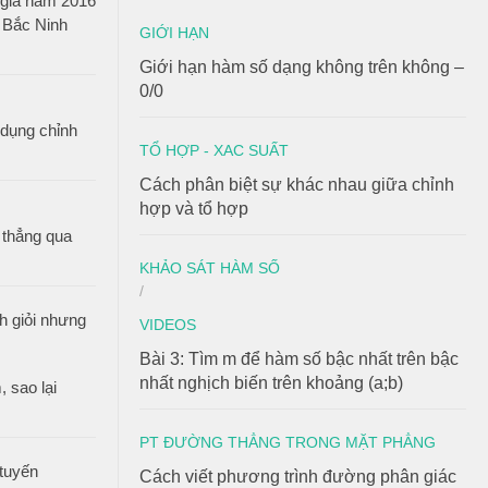
c gia năm 2016
 Bắc Ninh
GIỚI HẠN
Giới hạn hàm số dạng không trên không –
0/0
 dụng chỉnh
TỔ HỢP - XAC SUẤT
Cách phân biệt sự khác nhau giữa chỉnh
hợp và tổ hợp
thẳng qua
KHẢO SÁT HÀM SỐ
/
VIDEOS
Bài 3: Tìm m để hàm số bậc nhất trên bậc
nhất nghịch biến trên khoảng (a;b)
 sao lại
PT ĐƯỜNG THẲNG TRONG MẶT PHẲNG
Cách viết phương trình đường phân giác