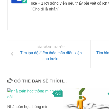
like + 1 lời động viên nếu thấy bài viết có íc
"Cho đi là nhận"
BÀI GIẢNG TRƯỚC
Tìm tọa độ điểm thỏa mãn điều kiện
Tìm hì
cho trước
CÓ THỂ BẠN SẼ THÍCH...
3
Nhà toán học thông minh