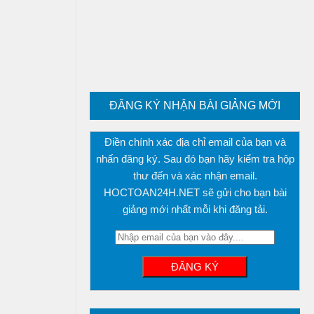
ĐĂNG KÝ NHẬN BÀI GIẢNG MỚI
Điền chính xác địa chỉ email của bạn và
nhấn đăng ký. Sau đó bạn hãy kiểm tra hộp
thư đến và xác nhận email.
HOCTOAN24H.NET sẽ gửi cho bạn bài
giảng mới nhất mỗi khi đăng tải.