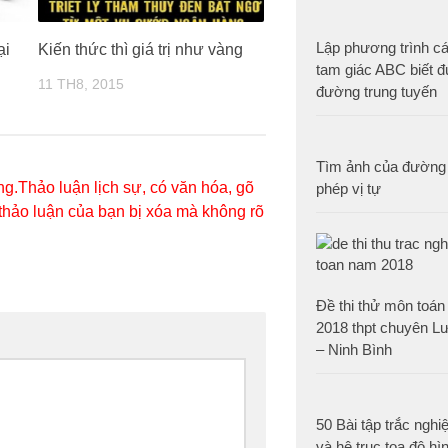
Lập phương trình c
ại
Kiến thức thì giá trị như vàng
tam giác ABC biết 
11 TH8, 2015
đường trung tuyến
Tìm ảnh của đường 
g.Thảo luận lịch sự, có văn hóa, gõ
phép vị tự
 thảo luận của bạn bị xóa mà không rõ
Đề thi thử môn toán
2018 thpt chuyên L
– Ninh Bình
50 Bài tập trắc nghi
và hệ trục tọa độ hì