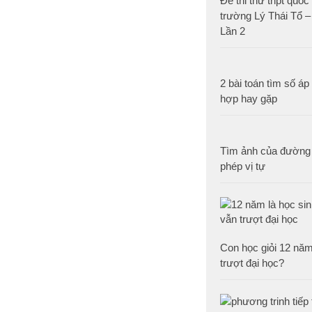
Đề thi thử thpt quố
trường Lý Thái Tổ –
Lần 2
2 bài toán tìm số áp
hợp hay gặp
Tìm ảnh của đường 
phép vị tự
Con học giỏi 12 năm,
trượt đại học?