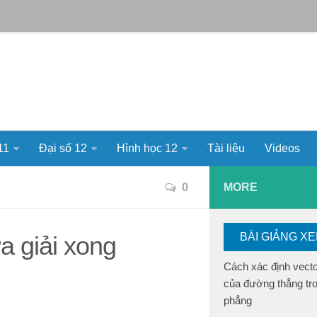
11
Đại số 12
Hình học 12
Tài liệu
Videos
0
MORE
BÀI GIẢNG X
a giải xong
Cách xác định vect
của đường thẳng tr
phẳng