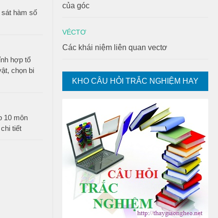
của góc
 sát hàm số
VÉCTƠ
Các khái niệm liên quan vectơ
ỉnh hợp tổ
ật, chọn bi
KHO CÂU HỎI TRẮC NGHIỆM HAY
ớp 10 môn
chi tiết