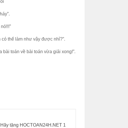
hôi
háy”.
nó!!!”
h có thể làm như vậy được nhỉ?”.
 bài toán về bài toán vừa giải xong!”.
h. Hãy tặng HOCTOAN24H.NET 1