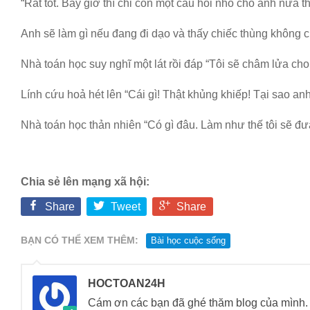
“Rất tốt. Bây giờ thì chỉ còn một câu hỏi nhỏ cho anh nữa t
Anh sẽ làm gì nếu đang đi dạo và thấy chiếc thùng không c
Nhà toán học suy nghĩ một lát rồi đáp “Tôi sẽ châm lửa cho 
Lính cứu hoả hét lên “Cái gì! Thật khủng khiếp! Tại sao an
Nhà toán học thản nhiên “Có gì đâu. Làm như thế tôi sẽ đưa
Chia sẻ lên mạng xã hội:
Share
Tweet
Share
BẠN CÓ THỂ XEM THÊM:
Bài học cuộc sống
HOCTOAN24H
Cám ơn các bạn đã ghé thăm blog của mìn