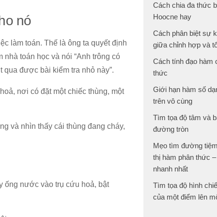
Cách chia đa thức 
Hoocne hay
cho nó
Cách phân biệt sự 
ệc làm toán. Thế là ông ta quyết định
giữa chỉnh hợp và t
m nhà toán học và nói “Anh trông có
Cách tính đạo hàm
t qua được bài kiểm tra nhỏ này”.
thức
Giới hạn hàm số dạ
 hoả, nơi có đặt một chiếc thùng, một
trên vô cùng
Tìm tọa độ tâm và b
ng và nhìn thấy cái thùng đang cháy,
đường tròn
Mẹo tìm đường tiệm
thị hàm phân thức –
nhanh nhất
ay ống nước vào trụ cứu hoả, bật
Tìm tọa độ hình chi
của một điểm lên m