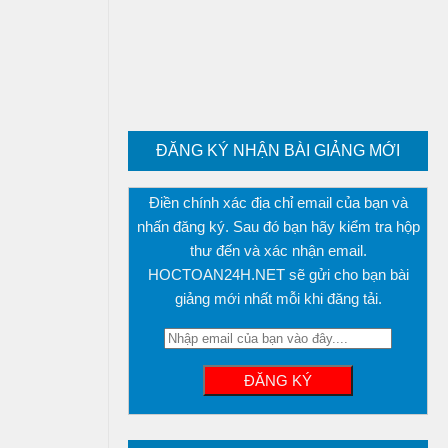
ĐĂNG KÝ NHẬN BÀI GIẢNG MỚI
Điền chính xác địa chỉ email của bạn và
nhấn đăng ký. Sau đó bạn hãy kiểm tra hộp
thư đến và xác nhận email.
HOCTOAN24H.NET sẽ gửi cho bạn bài
giảng mới nhất mỗi khi đăng tải.