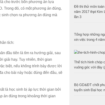
 là cho trước bốn phương án lựa
Đề thi thử môn toán 
 D. Trong đó, có một phương án đúng,
năm 2017 thpt Kim L
ọc sinh chọn ra phương án đúng mà
lần 3
Tổng hợp những ng
xin việc trong 4 năm
hân tích:
ăn đầu tiên là tìm ra hướng giải, sau
i giải hay. Tuy nhiên, thời gian
Thể tích hình chóp 
c biệt, nếu không trình bày được lời
vuông góc với đáy (
 đa cho bài này hoặc đúng đến đâu, sẽ
Bộ GD&ĐT chốt ph
t là học sinh bị áp lực thời gian bởi
tuyển sinh Đại học
áp án đúng trong khoảng thời gian