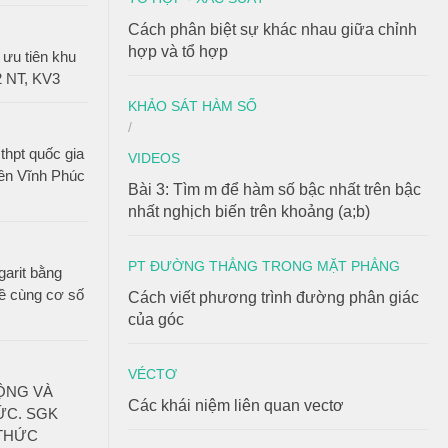
Cách phân biệt sự khác nhau giữa chỉnh
hợp và tổ hợp
ưu tiên khu
2 NT, KV3
KHẢO SÁT HÀM SỐ
/
thpt quốc gia
VIDEOS
ên Vĩnh Phúc
Bài 3: Tìm m để hàm số bậc nhất trên bậc
nhất nghịch biến trên khoảng (a;b)
PT ĐƯỜNG THẲNG TRONG MẶT PHẲNG
garit bằng
ề cùng cơ số
Cách viết phương trình đường phân giác
của góc
VÉCTƠ
CỘNG VÀ
Các khái niệm liên quan vectơ
ỨC. SGK
 THỨC