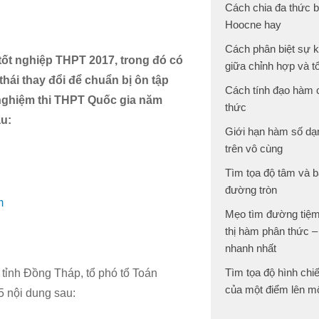
Cách chia đa thức 
Hoocne hay
Cách phân biệt sự 
tốt nghiệp THPT 2017, trong đó có
giữa chỉnh hợp và t
ái thay đổi để chuẩn bị ôn tập
Cách tính đạo hàm
 nghiệm thi THPT Quốc gia năm
thức
u:
Giới hạn hàm số dạ
trên vô cùng
Tìm tọa độ tâm và b
đường tròn
m
Mẹo tìm đường tiệm
thị hàm phân thức –
nhanh nhất
Tìm tọa độ hình chi
tỉnh Đồng Tháp, tổ phó tổ Toán
của một điểm lên m
 nội dung sau: