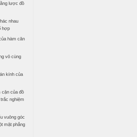
bằng lược đồ
khác nhau
ổ hợp
 của hàm căn
ng vô cùng
án kính của
 cận của đồ
 trắc nghiệm
ếu vuông góc
ột mặt phẳng