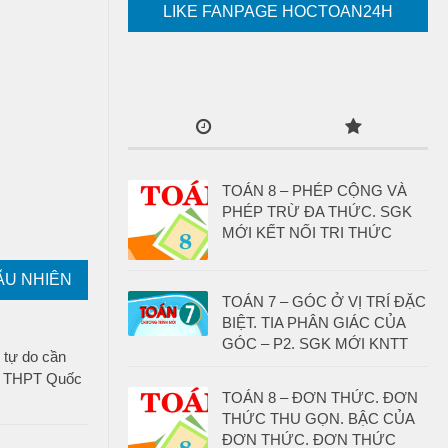
LIKE FANPAGE HOCTOAN24H
TOÁN 8 – PHÉP CỘNG VÀ
PHÉP TRỪ ĐA THỨC. SGK
MỚI KẾT NỐI TRI THỨC
ẪU NHIÊN
TOÁN 7 – GÓC Ở VỊ TRÍ ĐẶC
BIỆT. TIA PHÂN GIÁC CỦA
GÓC – P2. SGK MỚI KNTT
 tự do cần
hi THPT Quốc
TOÁN 8 – ĐƠN THỨC. ĐƠN
THỨC THU GỌN. BẬC CỦA
ĐƠN THỨC. ĐƠN THỨC