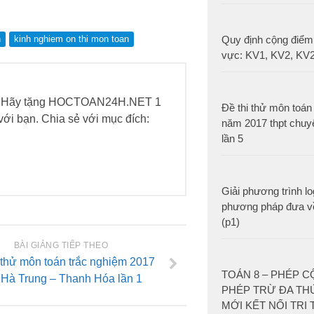
n
kinh nghiem on thi mon toan
Quy định cộng điểm 
vực: KV1, KV2, KV
h. Hãy tặng HOCTOAN24H.NET 1
Đề thi thử môn toán 
h với bạn. Chia sẻ với mục đích:
năm 2017 thpt chuy
lần 5
Giải phương trình lo
phương pháp đưa v
(p1)
BÀI GIẢNG TIẾP THEO
 thử môn toán trắc nghiệm 2017
TOÁN 8 – PHÉP 
t Hà Trung – Thanh Hóa lần 1
PHÉP TRỪ ĐA TH
MỚI KẾT NỐI TRI