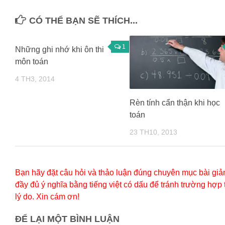
CÓ THỂ BẠN SẼ THÍCH...
1
Những ghi nhớ khi ôn thi
môn toán
4 TH3, 2014
Rèn tính cẩn thận khi học
toán
23 TH10, 2013
Bạn hãy đặt câu hỏi và thảo luận đúng chuyên mục bài giản
đầy đủ ý nghĩa bằng tiếng việt có dấu để tránh trường hợp
lý do. Xin cám ơn!
ĐỂ LẠI MỘT BÌNH LUẬN