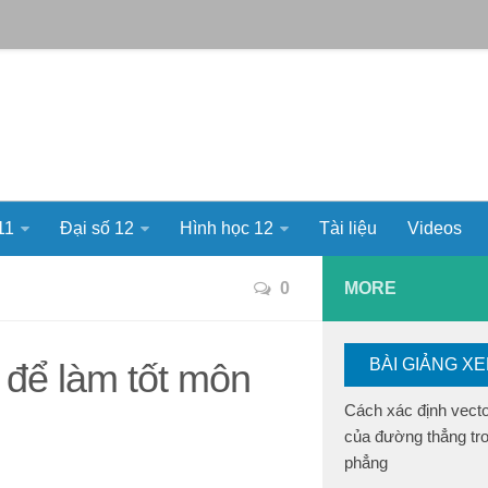
11
Đại số 12
Hình học 12
Tài liệu
Videos
0
MORE
BÀI GIẢNG X
 để làm tốt môn
Cách xác định vect
của đường thẳng tr
phẳng