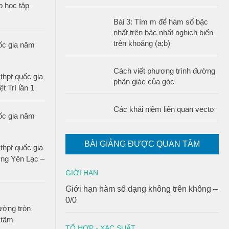
 học tập
Bài 3: Tìm m để hàm số bậc
nhất trên bậc nhất nghịch biến
trên khoảng (a;b)
Cách viết phương trình đường
thpt quốc gia
phân giác của góc
t Trì lần 1
Các khái niệm liên quan vectơ
BÀI GIẢNG ĐƯỢC QUAN TÂM
thpt quốc gia
ờng Yên Lạc –
GIỚI HẠN
Giới hạn hàm số dạng không trên không –
0/0
ường tròn
 tâm
TỔ HỢP - XAC SUẤT