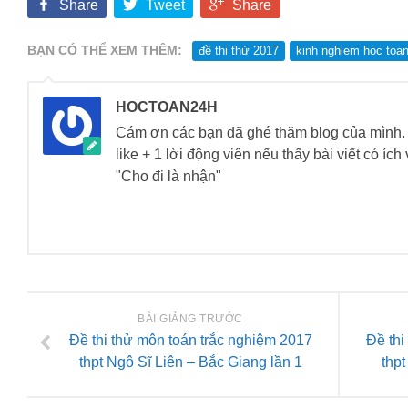
Share
Tweet
Share
BẠN CÓ THỂ XEM THÊM:
đề thi thử 2017
kinh nghiem hoc toa
HOCTOAN24H
Cám ơn các bạn đã ghé thăm blog của mìn
like + 1 lời động viên nếu thấy bài viết có íc
"Cho đi là nhận"
BÀI GIẢNG TRƯỚC
Đề thi thử môn toán trắc nghiệm 2017
Đề thi
thpt Ngô Sĩ Liên – Bắc Giang lần 1
thp