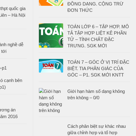
ĐỒNG DẠNG. CỘNG TRỪ
thpt quốc gia
ĐƠN THỨC
iên – Hà Nội
TOÁN LỚP 6 – TẬP HỢP. MÔ
TẢ TẬP HỢP LIỆT KÊ PHẦN
TỬ – TÍNH CHẤT ĐẶC
ành nghề dễ
TRƯNG. SGK MỚI
 tới
TOÁN 7 – GÓC Ở VỊ TRÍ ĐẶC
BIỆT. TIA PHÂN GIÁC CỦA
GÓC – P1. SGK MỚI KNTT
có cạnh bên
p1)
Giới hạn hàm số dạng không
trên không – 0/0
ương án
 năm 2016
Cách phân biệt sự khác nhau
giữa chỉnh hợp và tổ hợp