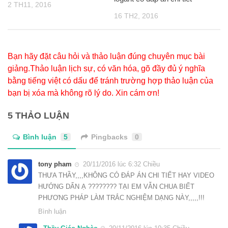
2 TH11, 2016
16 TH2, 2016
Bạn hãy đặt câu hỏi và thảo luận đúng chuyên mục bài
giảng.Thảo luận lịch sự, có văn hóa, gõ đầy đủ ý nghĩa
bằng tiếng việt có dấu để tránh trường hợp thảo luận của
bạn bị xóa mà không rõ lý do. Xin cám ơn!
5 THẢO LUẬN
Bình luận
5
Pingbacks
0
tony pham
20/11/2016 lúc 6:32 Chiều
THƯA THẦY,,,,KHÔNG CÓ ĐÁP ÁN CHI TIẾT HAY VIDEO
HƯỚNG DẨN Ạ ???????? TẠI EM VẪN CHUA BIẾT
PHƯƠNG PHÁP LÀM TRẮC NGHIỆM DẠNG NÀY,,,,,!!!
Bình luận