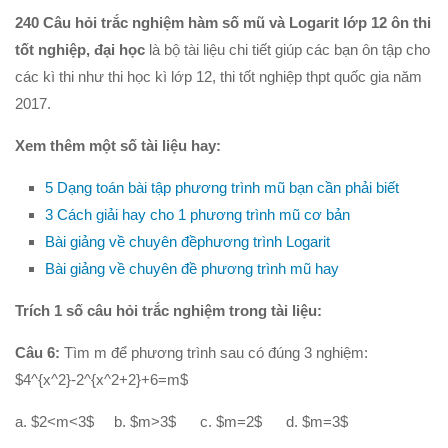
240 Câu hỏi trắc nghiệm hàm số mũ và Logarit lớp 12 ôn thi
Hình học 10
tốt nghiệp, đại học
là bộ tài liệu chi tiết giúp các bạn ôn tập cho
Véctơ
các kì thi như thi học kì lớp 12, thi tốt nghiệp thpt quốc gia năm
Tích vô hướng của hai véctơ và ứng dụng
2017.
PT đường thẳng trong mặt phẳng
Xem thêm một số tài liệu hay:
Phương pháp tọa độ trong mặt phẳng
5 Dạng toán bài tập phương trình mũ bạn cần phải biết
PT đường tròn
3 Cách giải hay cho 1 phương trình mũ cơ bản
PT đường elip
Bài giảng về chuyên đềphương trình Logarit
Đại số 11
Bài giảng về chuyên đề phương trình mũ hay
Phương trình lượng giác
Trích 1 số câu hỏi trắc nghiệm trong tài liệu:
Tổ hợp – Xac suất
Câu 6:
Tìm m để phương trình sau có đúng 3 nghiệm:
Dãy số- CSC – CSN
$4^{x^2}-2^{x^2+2}+6=m$
Giới hạn
a. $2<m<3$ b. $m>3$ c. $m=2$ d. $m=3$
Đạo hàm