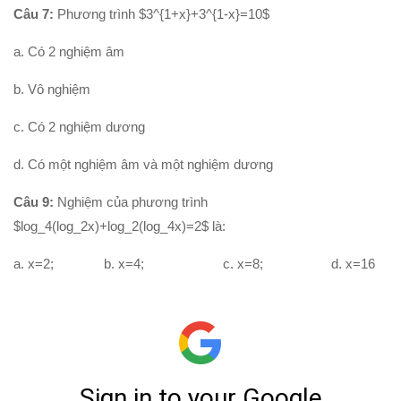
Hình học 11
Câu 7:
Phương trình $3^{1+x}+3^{1-x}=10$
Phép biến hình
a. Có 2 nghiệm âm
Quan hệ song song trong không gian
b. Vô nghiệm
Quan hệ vuông góc trong không gian
c. Có 2 nghiệm dương
Đại số 12
d. Có một nghiệm âm và một nghiệm dương
Khảo sát hàm số
Hàm số mũ-Logarit
Câu 9:
Nghiệm của phương trình
Nguyên hàm-tích phân
$log_4(log_2x)+log_2(log_4x)=2$ là:
Số phức
a. x=2; b. x=4; c. x=8; d. x=16
Hình học 12
Thể tích khối đa diện
Mặt nón-mặt trụ-mặt cầu
PT mặt phẳng