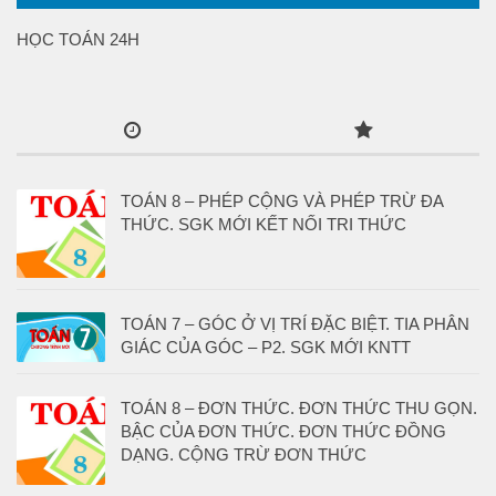
HỌC TOÁN 24H
TOÁN 8 – PHÉP CỘNG VÀ PHÉP TRỪ ĐA
THỨC. SGK MỚI KẾT NỐI TRI THỨC
TOÁN 7 – GÓC Ở VỊ TRÍ ĐẶC BIỆT. TIA PHÂN
GIÁC CỦA GÓC – P2. SGK MỚI KNTT
TOÁN 8 – ĐƠN THỨC. ĐƠN THỨC THU GỌN.
BẬC CỦA ĐƠN THỨC. ĐƠN THỨC ĐỒNG
DẠNG. CỘNG TRỪ ĐƠN THỨC