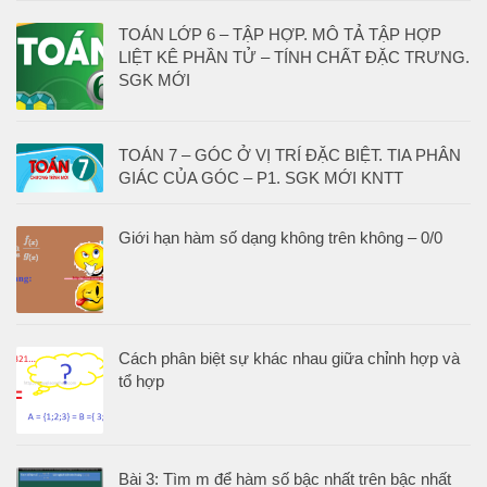
TOÁN LỚP 6 – TẬP HỢP. MÔ TẢ TẬP HỢP
LIỆT KÊ PHẦN TỬ – TÍNH CHẤT ĐẶC TRƯNG.
SGK MỚI
TOÁN 7 – GÓC Ở VỊ TRÍ ĐẶC BIỆT. TIA PHÂN
GIÁC CỦA GÓC – P1. SGK MỚI KNTT
Giới hạn hàm số dạng không trên không – 0/0
Cách phân biệt sự khác nhau giữa chỉnh hợp và
tổ hợp
Bài 3: Tìm m để hàm số bậc nhất trên bậc nhất