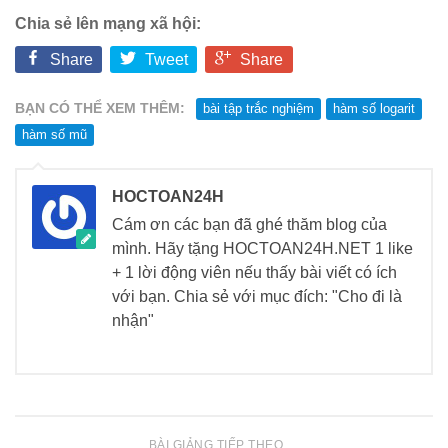
Chia sẻ lên mạng xã hội:
Share
Tweet
Share
BẠN CÓ THỂ XEM THÊM:
bài tập trắc nghiệm
hàm số logarit
hàm số mũ
HOCTOAN24H
Cám ơn các bạn đã ghé thăm blog của
mình. Hãy tặng HOCTOAN24H.NET 1 like
+ 1 lời động viên nếu thấy bài viết có ích
với bạn. Chia sẻ với mục đích: "Cho đi là
nhận"
BÀI GIẢNG TIẾP THEO