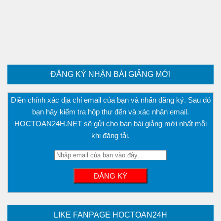
ĐĂNG KÝ NHẬN BÀI GIẢNG MỚI
Điền chính xác địa chỉ email của bạn và nhấn đăng ký. Sau đó
bạn hãy kiểm tra hộp thư đến và xác nhận email.
HOCTOAN24H.NET sẽ gửi cho bạn bài giảng mới nhất mỗi
khi đăng tải.
LIKE FANPAGE HOCTOAN24H