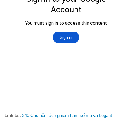
Phương trình mặt cầu
PT đường thẳng
Tài liệu
Videos
Bài học cuộc sống
Download tài liệu
Đề thi thử thpt quốc gia 2016
Đề thi thử thpt quốc gia 2017
Đề thi thử thpt quốc gia 2018
Bài tập trắc nghiệm
Link tải:
240 Câu hỏi trắc nghiệm hàm số mũ và Logarit