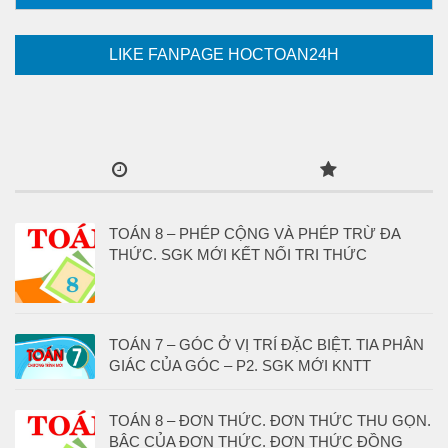
LIKE FANPAGE HOCTOAN24H
TOÁN 8 – PHÉP CỘNG VÀ PHÉP TRỪ ĐA
THỨC. SGK MỚI KẾT NỐI TRI THỨC
TOÁN 7 – GÓC Ở VỊ TRÍ ĐẶC BIỆT. TIA PHÂN
GIÁC CỦA GÓC – P2. SGK MỚI KNTT
TOÁN 8 – ĐƠN THỨC. ĐƠN THỨC THU GỌN.
BẬC CỦA ĐƠN THỨC. ĐƠN THỨC ĐỒNG