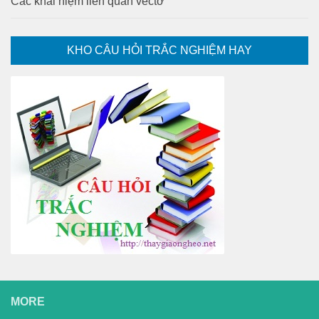
Các khái niệm liên quan vectơ
KHO CÂU HỎI TRẮC NGHIỆM HAY
MORE