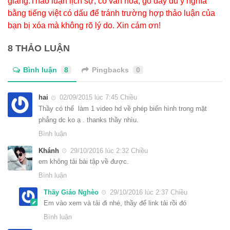
giảng.Thảo luận lịch sự, có văn hóa, gõ đầy đủ ý nghĩa
bằng tiếng việt có dấu để tránh trường hợp thảo luận của
bạn bị xóa mà không rõ lý do. Xin cám ơn!
8 THẢO LUẬN
Bình luận
8
Pingbacks
0
hai
02/09/2015 lúc 7:45 Chiều
Thầy có thể làm 1 video hd về phép biến hình trong mặt
phẳng dc ko ạ . thanks thầy nhìu.
Bình luận
Khánh
29/10/2016 lúc 2:32 Chiều
em không tải bài tập về được.
Bình luận
Thầy Giáo Nghèo
29/10/2016 lúc 2:37 Chiều
Em vào xem và tải đi nhé, thầy để link tải rồi đó
Bình luận