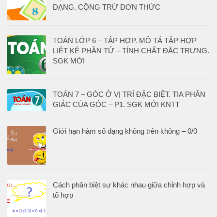
DẠNG. CỘNG TRỪ ĐƠN THỨC
TOÁN LỚP 6 – TẬP HỢP. MÔ TẢ TẬP HỢP
LIỆT KÊ PHẦN TỬ – TÍNH CHẤT ĐẶC TRƯNG.
SGK MỚI
TOÁN 7 – GÓC Ở VỊ TRÍ ĐẶC BIỆT. TIA PHÂN
GIÁC CỦA GÓC – P1. SGK MỚI KNTT
Giới hạn hàm số dạng không trên không – 0/0
Cách phân biệt sự khác nhau giữa chỉnh hợp và
tổ hợp