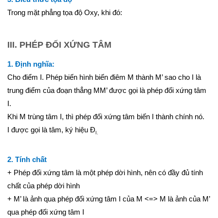
Phương trình mặt cầu
Trong mặt phẳng tọa độ Oxy, khi đó:
PT đường thẳng
Tài liệu
III. PHÉP ĐỐI XỨNG TÂM
Videos
1. Định nghĩa:
Bài học cuộc sống
Cho điểm I. Phép biến hình biến điêm M thành M’ sao cho I là
Download tài liệu
trung điểm của đoạn thẳng MM’ được gọi là phép đối xứng tâm
I.
Đề thi thử thpt quốc gia 2016
Khi M trùng tâm I, thì phép đối xứng tâm biến I thành chính nó.
Đề thi thử thpt quốc gia 2017
I được gọi là tâm, ký hiệu Đ
I.
Đề thi thử thpt quốc gia 2018
Bài tập trắc nghiệm
2. Tính chất
+ Phép đối xứng tâm là một phép dời hình, nên có đầy đủ tính
chất của phép dời hình
+ M’ là ảnh qua phép đối xứng tâm I của M <=> M là ảnh của M’
qua phép đối xứng tâm I