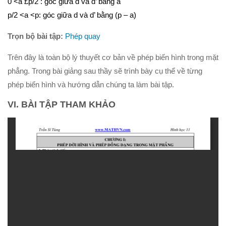
0 <
a
£
p
/2 : góc giữa d và d’ bằng
a
p
/2 <
a
<
p
: góc giữa d và d’ bằng (
p
–
a
)
Trọn bộ bài tập:
Phép quay
Trên đây là toàn bộ lý thuyết cơ bản về phép biến hình trong mặt
phẳng. Trong bài giảng sau thầy sẽ trình bày cụ thể về từng
phép biến hình và hướng dẫn chúng ta làm bài tập.
VI. BÀI TẬP THAM KHẢO