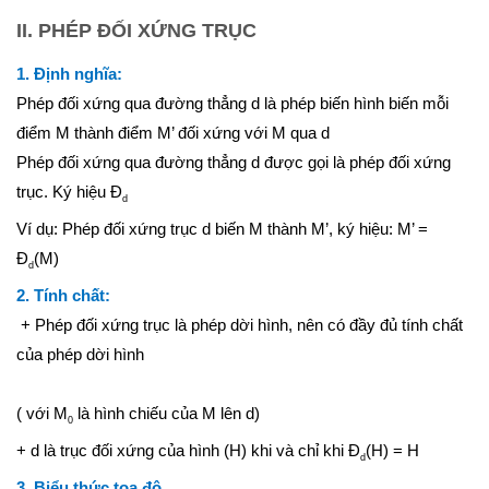
Hình học 11
II. PHÉP ĐỐI XỨNG TRỤC
Phép biến hình
1. Định nghĩa:
Quan hệ song song trong không gian
Phép đối xứng qua đường thẳng d là phép biến hình biến mỗi
Quan hệ vuông góc trong không gian
điểm M thành điểm M’ đối xứng với M qua d
Đại số 12
Phép đối xứng qua đường thẳng d được gọi là phép đối xứng
trục. Ký hiệu Đ
Khảo sát hàm số
d
Ví dụ: Phép đối xứng trục d biến M thành M’, ký hiệu: M’ =
Hàm số mũ-Logarit
Đ
(M)
d
Nguyên hàm-tích phân
2. Tính chất:
Số phức
+ Phép đối xứng trục là phép dời hình, nên có đầy đủ tính chất
Hình học 12
của phép dời hình
Thể tích khối đa diện
( với M
là hình chiếu của M lên d)
Mặt nón-mặt trụ-mặt cầu
0
+ d là trục đối xứng của hình (H) khi và chỉ khi Đ
(H) = H
PT mặt phẳng
d
3. Biểu thức tọa độ