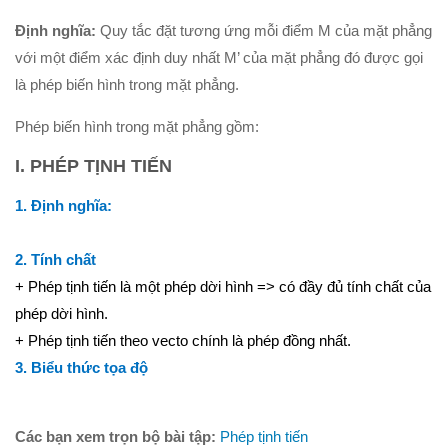
Hình học 10
Định nghĩa:
Quy tắc đặt tương ứng mỗi điểm M của mặt phẳng
với một điểm xác định duy nhất M’ của mặt phẳng đó được gọi
Véctơ
là phép biến hình trong mặt phẳng.
Tích vô hướng của hai véctơ và ứng dụng
PT đường thẳng trong mặt phẳng
Phép biến hình trong mặt phẳng gồm:
Phương pháp tọa độ trong mặt phẳng
I. PHÉP TỊNH TIẾN
PT đường tròn
1. Định nghĩa:
PT đường elip
Đại số 11
2. Tính chất
+ Phép tịnh tiến là một phép dời hình => có đầy đủ tính chất của
Phương trình lượng giác
phép dời hình.
Tổ hợp – Xac suất
+ Phép tịnh tiến theo vecto
chính là phép đồng nhất.
Dãy số- CSC – CSN
3. Biểu thức tọa độ
Giới hạn
Đạo hàm
Các bạn xem trọn bộ bài tập:
Phép tịnh tiến