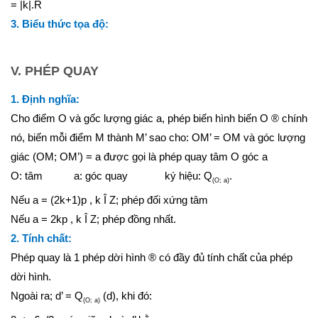
=
|
k
|
.R
3. Biểu thức tọa độ:
V. PHÉP QUAY
1. Định nghĩa:
Cho điểm O và gốc lượng giác
a
, phép biến hình biến O
®
chính
nó, biến mỗi điểm M thành M’ sao cho: OM’ = OM và góc lượng
giác (OM; OM’) =
a
được gọi là phép quay tâm O góc
a
O: tâm
a
: góc quay ký hiệu: Q
.
(O;
a
)­
Nếu
a
= (2k+1)
p
, k
Î
Z; phép đối xứng tâm
Nếu
a
= 2k
p
, k
Î
Z; phép đồng nhất.
2. Tính chất:
Phép quay là 1 phép dời hình
®
có đầy đủ tính chất của phép
dời hình.
Ngoài ra; d’ = Q
(d), khi đó:
(O;
a
)