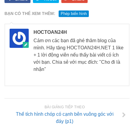
BẠN CÓ THỂ XEM THÊM:
Phép biến hình
HOCTOAN24H
Cám ơn các bạn đã ghé thăm blog của
mình. Hãy tặng HOCTOAN24H.NET 1 like
+ 1 lời động viên nếu thấy bài viết có ích
với bạn. Chia sẻ với mục đích: "Cho đi là
nhận"
BÀI GIẢNG TIẾP THEO
Thể tích hình chóp có cạnh bên vuông góc với
đáy (p1)