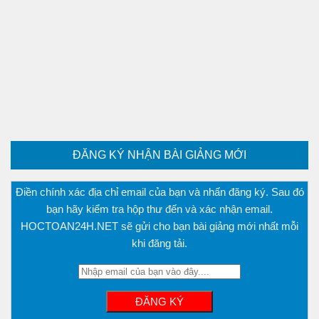
ĐĂNG KÝ NHẬN BÀI GIẢNG MỚI
Điền chính xác địa chỉ email của bạn và nhấn đăng ký. Sau đó
bạn hãy kiểm tra hộp thư đến và xác nhận email.
HOCTOAN24H.NET sẽ gửi cho bạn bài giảng mới nhất mỗi
khi đăng tải.