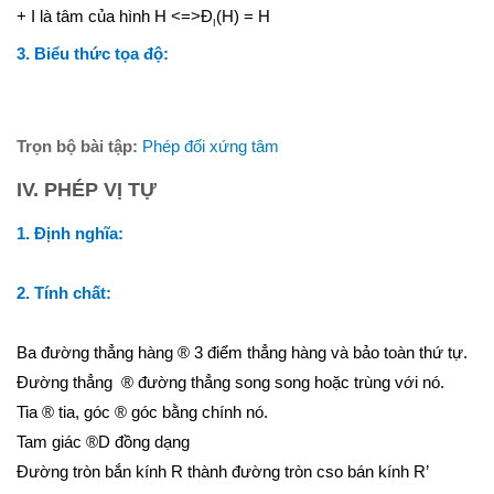
+ I là tâm của hình H <=>Đ
(H) = H
I
3. Biểu thức tọa độ:
Trọn bộ bài tập:
Phép đối xứng tâm
IV. PHÉP VỊ TỰ
1. Định nghĩa:
2. Tính chất:
Ba đường thẳng hàng
®
3 điểm thẳng hàng và bảo toàn thứ tự.
Đường thẳng
®
đường thẳng song song hoặc trùng với nó.
Tia
®
tia, góc
®
góc bằng chính nó.
Tam giác
®
D
đồng dạng
Đường tròn bắn kính R thành đường tròn cso bán kính R’