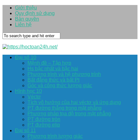
Giới thiệu
Quy định sử dụng
Bản quyền
Liên hệ
Đại số 10
Mệnh đề – Tập hợp
Hs bậc nhất và bậc hai
Phương trình và hệ phương trình
Bất đẳng thức và bất Pt
Góc và công thức lượng giác
Hình học 10
Véctơ
Tích vô hướng của hai véctơ và ứng dụng
PT đường thẳng trong mặt phẳng
Phương pháp tọa độ trong mặt phẳng
PT đường tròn
PT đường elip
Đại số 11
Phương trình lượng giác