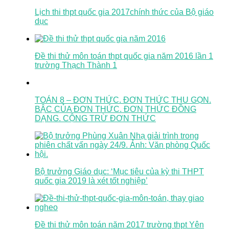
Lịch thi thpt quốc gia 2017chính thức của Bộ giáo
dục
Đề thi thử môn toán thpt quốc gia năm 2016 lần 1
trường Thạch Thành 1
TOÁN 8 – ĐƠN THỨC. ĐƠN THỨC THU GỌN.
BẬC CỦA ĐƠN THỨC. ĐƠN THỨC ĐỒNG
DẠNG. CỘNG TRỪ ĐƠN THỨC
Bộ trưởng Giáo dục: ‘Mục tiêu của kỳ thi THPT
quốc gia 2019 là xét tốt nghiệp’
Đề thi thử môn toán năm 2017 trường thpt Yên