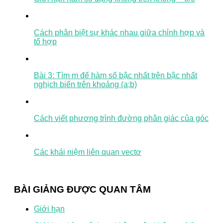
Cách phân biệt sự khác nhau giữa chỉnh hợp và
tổ hợp
Bài 3: Tìm m để hàm số bậc nhất trên bậc nhất
nghịch biến trên khoảng (a;b)
Cách viết phương trình đường phân giác của góc
Các khái niệm liên quan vectơ
BÀI GIẢNG ĐƯỢC QUAN TÂM
Giới hạn