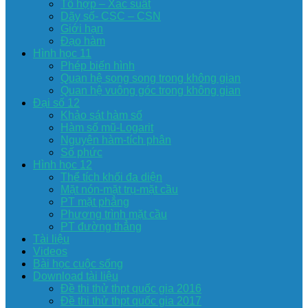
Tổ hợp – Xac suất
Dãy số- CSC – CSN
Giới hạn
Đạo hàm
Hình học 11
Phép biến hình
Quan hệ song song trong không gian
Quan hệ vuông góc trong không gian
Đại số 12
Khảo sát hàm số
Hàm số mũ-Logarit
Nguyên hàm-tích phân
Số phức
Hình học 12
Thể tích khối đa diện
Mặt nón-mặt trụ-mặt cầu
PT mặt phẳng
Phương trình mặt cầu
PT đường thẳng
Tài liệu
Videos
Bài học cuộc sống
Download tài liệu
Đề thi thử thpt quốc gia 2016
Đề thi thử thpt quốc gia 2017