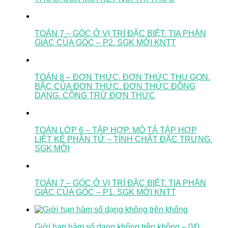
TOÁN 7 – GÓC Ở VỊ TRÍ ĐẶC BIỆT. TIA PHÂN
GIÁC CỦA GÓC – P2. SGK MỚI KNTT
TOÁN 8 – ĐƠN THỨC. ĐƠN THỨC THU GỌN.
BẬC CỦA ĐƠN THỨC. ĐƠN THỨC ĐỒNG
DẠNG. CỘNG TRỪ ĐƠN THỨC
TOÁN LỚP 6 – TẬP HỢP. MÔ TẢ TẬP HỢP
LIỆT KÊ PHẦN TỬ – TÍNH CHẤT ĐẶC TRƯNG.
SGK MỚI
TOÁN 7 – GÓC Ở VỊ TRÍ ĐẶC BIỆT. TIA PHÂN
GIÁC CỦA GÓC – P1. SGK MỚI KNTT
Giới hạn hàm số dạng không trên không – 0/0