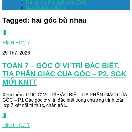
Đề thi thử thpt quốc gia 2018
Bài tập trắc nghiệm
Tagged:
hai góc bù nhau
0
HÌNH HỌC 7
25 Th7, 2026
TOÁN 7 – GÓC Ở VỊ TRÍ ĐẶC BIỆT.
TIA PHÂN GIÁC CỦA GÓC – P2. SGK
MỚI KNTT
Xem thêm: GÓC Ở VỊ TRÍ ĐẶC BIỆT. TIA PHÂN GIÁC CỦA
GÓC – P1 Các góc ở vị trí đặc biệt trong chương trình toán
lớp 7 kết nối tri thức, chân trời...
0
HÌNH HỌC 7