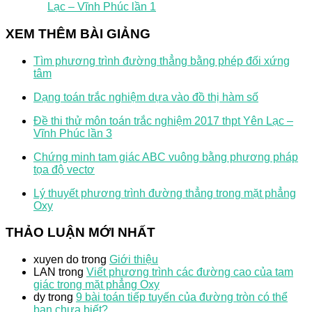
Lạc – Vĩnh Phúc lần 1
XEM THÊM BÀI GIẢNG
Tìm phương trình đường thẳng bằng phép đối xứng
tâm
Dạng toán trắc nghiệm dựa vào đồ thị hàm số
Đề thi thử môn toán trắc nghiệm 2017 thpt Yên Lạc –
Vĩnh Phúc lần 3
Chứng minh tam giác ABC vuông bằng phương pháp
tọa độ vectơ
Lý thuyết phương trình đường thẳng trong mặt phẳng
Oxy
THẢO LUẬN MỚI NHẤT
xuyen do
trong
Giới thiệu
LAN
trong
Viết phương trình các đường cao của tam
giác trong mặt phẳng Oxy
dy
trong
9 bài toán tiếp tuyến của đường tròn có thể
bạn chưa biết?