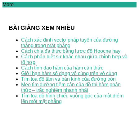
More
BÀI GIẢNG XEM NHIỀU
Cách xác định vectơ pháp tuyến của đường
thẳng trong mặt phẳng
Cách chia đa thức bằng lược đồ Hoocne hay
Cách phân biệt sự khác nhau giữa chỉnh hợp và
tổ hợp
Cách tính đạo hàm của hàm căn thức
Giới hạn hàm số dạng vô cùng trên vô cùng
Tìm tọa độ tâm và bán kính của đường tròn
Mẹo tìm đường tiệm cận của đồ thị hàm phân
thức – trắc nghiệm nhanh nhất
Tìm tọa độ hình chiếu vuông góc của một điểm
lên một mặt phẳng