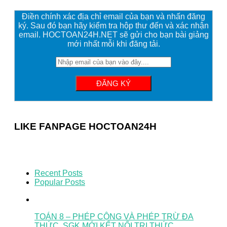
Điền chính xác địa chỉ email của bạn và nhấn đăng
ký. Sau đó bạn hãy kiểm tra hộp thư đến và xác nhận
email. HOCTOAN24H.NET sẽ gửi cho bạn bài giảng
mới nhất mỗi khi đăng tải.
LIKE FANPAGE HOCTOAN24H
Recent Posts
Popular Posts
TOÁN 8 – PHÉP CỘNG VÀ PHÉP TRỪ ĐA
THỨC. SGK MỚI KẾT NỐI TRI THỨC