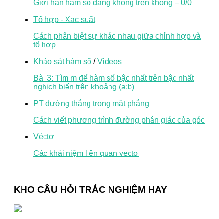
Giới hạn hàm số dạng không trên không – 0/0
Tổ hợp - Xac suất
Cách phân biệt sự khác nhau giữa chỉnh hợp và
tổ hợp
Khảo sát hàm số
/
Videos
Bài 3: Tìm m để hàm số bậc nhất trên bậc nhất
nghịch biến trên khoảng (a;b)
PT đường thẳng trong mặt phẳng
Cách viết phương trình đường phân giác của góc
Véctơ
Các khái niệm liên quan vectơ
KHO CÂU HỎI TRẮC NGHIỆM HAY