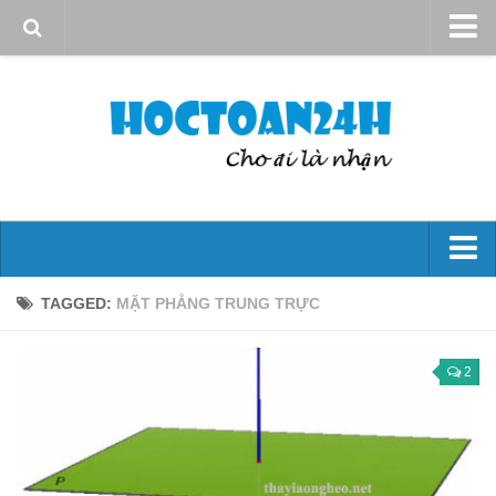
Giới thiệu
Quy định sử dụng
Bản quyền
Liên hệ
Đại số 10
TAGGED:
MẶT PHẲNG TRUNG TRỰC
Mệnh đề – Tập hợp
Hs bậc nhất và bậc hai
2
Phương trình và hệ phương trình
Bất đẳng thức và bất Pt
Góc và công thức lượng giác