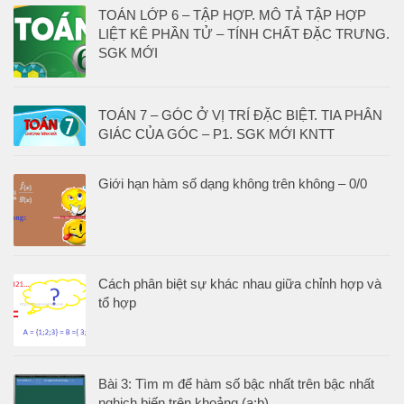
TOÁN LỚP 6 – TẬP HỢP. MÔ TẢ TẬP HỢP
LIỆT KÊ PHẦN TỬ – TÍNH CHẤT ĐẶC TRƯNG.
SGK MỚI
TOÁN 7 – GÓC Ở VỊ TRÍ ĐẶC BIỆT. TIA PHÂN
GIÁC CỦA GÓC – P1. SGK MỚI KNTT
Giới hạn hàm số dạng không trên không – 0/0
Cách phân biệt sự khác nhau giữa chỉnh hợp và
tổ hợp
Bài 3: Tìm m để hàm số bậc nhất trên bậc nhất
nghịch biến trên khoảng (a;b)