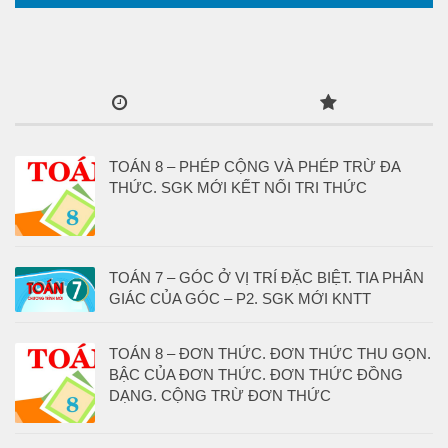
TOÁN 8 – PHÉP CỘNG VÀ PHÉP TRỪ ĐA
THỨC. SGK MỚI KẾT NỐI TRI THỨC
TOÁN 7 – GÓC Ở VỊ TRÍ ĐẶC BIỆT. TIA PHÂN
GIÁC CỦA GÓC – P2. SGK MỚI KNTT
TOÁN 8 – ĐƠN THỨC. ĐƠN THỨC THU GỌN.
BẬC CỦA ĐƠN THỨC. ĐƠN THỨC ĐỒNG
DẠNG. CỘNG TRỪ ĐƠN THỨC