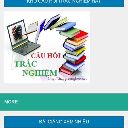
KHO CÂU HỎI TRẮC NGHIỆM HAY
MORE
BÀI GIẢNG XEM NHIỀU