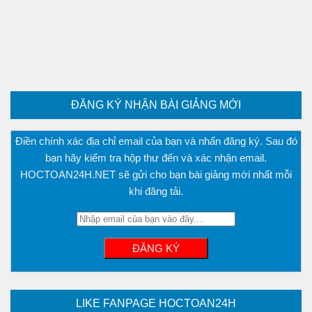
Phương trình mặt cầu
PT đường thẳng
Tài liệu
Videos
Bài học cuộc sống
ĐĂNG KÝ NHẬN BÀI GIẢNG MỚI
Download tài liệu
Điền chính xác địa chỉ email của bạn và nhấn đăng ký. Sau đó
Đề thi thử thpt quốc gia 2016
bạn hãy kiểm tra hộp thư đến và xác nhận email.
Đề thi thử thpt quốc gia 2017
HOCTOAN24H.NET sẽ gửi cho bạn bài giảng mới nhất mỗi
khi đăng tải.
Đề thi thử thpt quốc gia 2018
Bài tập trắc nghiệm
LIKE FANPAGE HOCTOAN24H