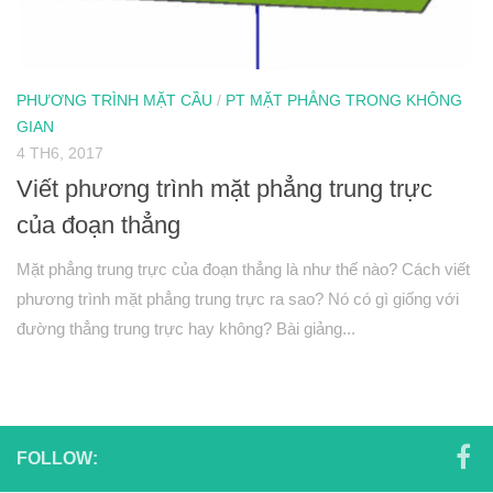
Hình học 10
Véctơ
PHƯƠNG TRÌNH MẶT CẦU
/
PT MẶT PHẲNG TRONG KHÔNG
Tích vô hướng của hai véctơ và ứng dụng
GIAN
PT đường thẳng trong mặt phẳng
4 TH6, 2017
Phương pháp tọa độ trong mặt phẳng
Viết phương trình mặt phẳng trung trực
PT đường tròn
của đoạn thẳng
PT đường elip
Mặt phẳng trung trực của đoạn thẳng là như thế nào? Cách viết
Đại số 11
phương trình mặt phẳng trung trực ra sao? Nó có gì giống với
Phương trình lượng giác
đường thẳng trung trực hay không? Bài giảng...
Tổ hợp – Xac suất
Dãy số- CSC – CSN
Giới hạn
FOLLOW:
Đạo hàm