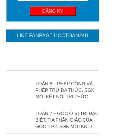
Hình học 11
Phép biến hình
Quan hệ song song trong không gian
Quan hệ vuông góc trong không gian
LIKE FANPAGE HOCTOAN24H
Đại số 12
Khảo sát hàm số
Hàm số mũ-Logarit
Nguyên hàm-tích phân
TOÁN 8 – PHÉP CỘNG VÀ
Số phức
PHÉP TRỪ ĐA THỨC. SGK
Hình học 12
MỚI KẾT NỐI TRI THỨC
Thể tích khối đa diện
TOÁN 7 – GÓC Ở VỊ TRÍ ĐẶC
Mặt nón-mặt trụ-mặt cầu
BIỆT. TIA PHÂN GIÁC CỦA
GÓC – P2. SGK MỚI KNTT
PT mặt phẳng
Phương trình mặt cầu