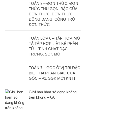
TOÁN 8 – ĐƠN THỨC. ĐƠN
PT đường thẳng
THỨC THU GỌN. BẬC CỦA
ĐƠN THỨC. ĐƠN THỨC
Tài liệu
ĐỒNG DẠNG. CỘNG TRỪ
ĐƠN THỨC
Videos
Bài học cuộc sống
TOÁN LỚP 6 – TẬP HỢP. MÔ
TẢ TẬP HỢP LIỆT KÊ PHẦN
Download tài liệu
TỬ – TÍNH CHẤT ĐẶC
Đề thi thử thpt quốc gia 2016
TRƯNG. SGK MỚI
Đề thi thử thpt quốc gia 2017
TOÁN 7 – GÓC Ở VỊ TRÍ ĐẶC
Đề thi thử thpt quốc gia 2018
BIỆT. TIA PHÂN GIÁC CỦA
GÓC – P1. SGK MỚI KNTT
Bài tập trắc nghiệm
Giới hạn hàm số dạng không
trên không – 0/0