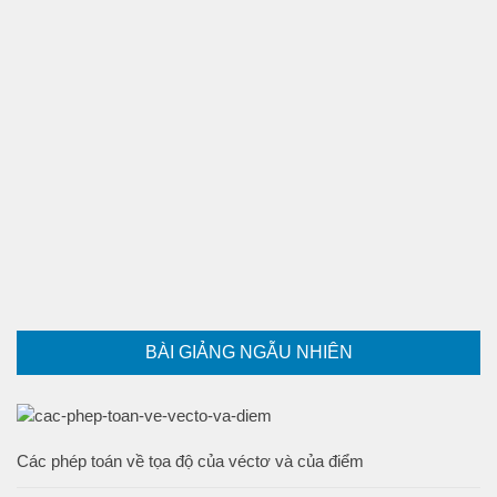
BÀI GIẢNG NGẪU NHIÊN
Các phép toán về tọa độ của véctơ và của điểm