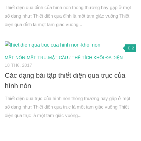
Hình học 10
Thiết diện qua đỉnh của hình nón thông thường hay gặp ở một
số dạng như: Thiết diện qua đỉnh là một tam giác vuông Thiết
Véctơ
diện qua đỉnh là một tam giác vuông...
Tích vô hướng của hai véctơ và ứng dụng
PT đường thẳng trong mặt phẳng
2
Phương pháp tọa độ trong mặt phẳng
MẶT NÓN-MẶT TRỤ-MẶT CẦU
/
THỂ TÍCH KHỐI ĐA DIỆN
PT đường tròn
18 TH6, 2017
PT đường elip
Các dạng bài tập thiết diện qua trục của
Đại số 11
hình nón
Phương trình lượng giác
Thiết diện qua trục của hình nón thông thường hay gặp ở một
Tổ hợp – Xac suất
số dạng như: Thiết diện qua trục là một tam giác vuông Thiết
Dãy số- CSC – CSN
diện qua trục là một tam giác vuông...
Giới hạn
Đạo hàm