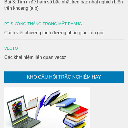
Bài 3: Tìm m để hàm số bậc nhất trên bậc nhất nghịch biến
trên khoảng (a;b)
PT ĐƯỜNG THẲNG TRONG MẶT PHẲNG
Cách viết phương trình đường phân giác của góc
VÉCTƠ
Các khái niệm liên quan vectơ
KHO CÂU HỎI TRẮC NGHIỆM HAY