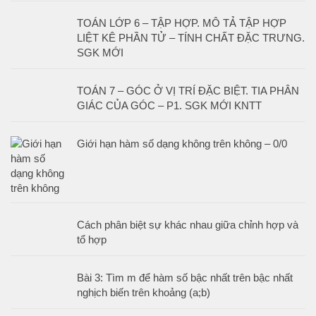
TOÁN LỚP 6 – TẬP HỢP. MÔ TẢ TẬP HỢP
LIỆT KÊ PHẦN TỬ – TÍNH CHẤT ĐẶC TRƯNG.
SGK MỚI
TOÁN 7 – GÓC Ở VỊ TRÍ ĐẶC BIỆT. TIA PHÂN
GIÁC CỦA GÓC – P1. SGK MỚI KNTT
Giới hạn hàm số dạng không trên không – 0/0
Cách phân biệt sự khác nhau giữa chỉnh hợp và
tổ hợp
Bài 3: Tìm m để hàm số bậc nhất trên bậc nhất
nghịch biến trên khoảng (a;b)