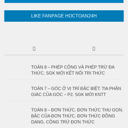
LIKE FANPAGE HOCTOAN24H
TOÁN 8 – PHÉP CỘNG VÀ PHÉP TRỪ ĐA
THỨC. SGK MỚI KẾT NỐI TRI THỨC
TOÁN 7 – GÓC Ở VỊ TRÍ ĐẶC BIỆT. TIA PHÂN
GIÁC CỦA GÓC – P2. SGK MỚI KNTT
TOÁN 8 – ĐƠN THỨC. ĐƠN THỨC THU GỌN.
BẬC CỦA ĐƠN THỨC. ĐƠN THỨC ĐỒNG
DẠNG. CỘNG TRỪ ĐƠN THỨC