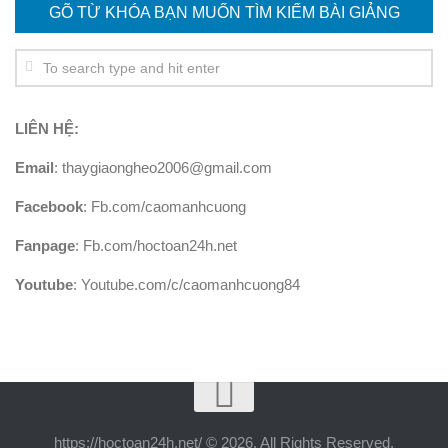
GÕ TỪ KHÓA BẠN MUỐN TÌM KIẾM BÀI GIẢNG
LIÊN HỆ:
Email
: thaygiaongheo2006@gmail.com
Facebook
: Fb.com/caomanhcuong
Fanpage
: Fb.com/hoctoan24h.net
Youtube
: Youtube.com/c/caomanhcuong84
https://hoctoan24h.net/ © 2026. All Rights Reserved.