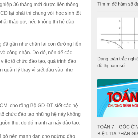
Tìm m để hàm số đạt
 nghiệp 36 tháng mới được liên thông
Đ lại phải thi chung với học sinh tốt
hải tháo gỡ, nếu không thì hệ đào
ng đã gần như chặn lại con đường liên
y và công nhận. Do đó, nên để các
Dạng toán trắc ngh
việc tổ chức đào tạo, quá trình đào
đồ thị hàm số
n quản lý thay vì siết đầu vào như
M, cho rằng Bộ GD-ĐT siết các hệ
ã tổ chức đào tạo những hệ này không
guồn thu, do đó mạnh ai nấy đào tạo.
TOÁN 7 – GÓC Ở V
BIỆT. TIA PHÂN G
thì bộ nên mạnh dạn cho ngừng đào