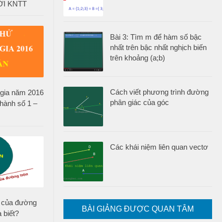
ỚI KNTT
Bài 3: Tìm m để hàm số bậc
nhất trên bậc nhất nghịch biến
trên khoảng (a;b)
Cách viết phương trình đường
c gia năm 2016
phân giác của góc
hành số 1 –
Các khái niệm liên quan vectơ
ến của đường
BÀI GIẢNG ĐƯỢC QUAN TÂM
 biết?