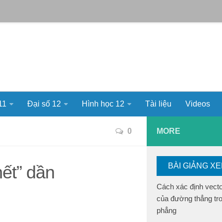
11
Đại số 12
Hình học 12
Tài liệu
Videos
0
MORE
BÀI GIẢNG X
hết” dần
Cách xác định vect
của đường thẳng tr
phẳng