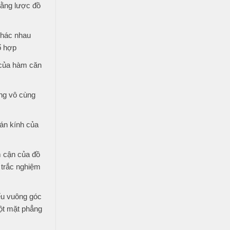
bằng lược đồ
khác nhau
ổ hợp
 của hàm căn
ng vô cùng
án kính của
 cận của đồ
 trắc nghiệm
ếu vuông góc
ột mặt phẳng