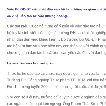
Việc Bộ GD-ĐT siết chặt đầu vào hệ liên thông và giảm chỉ t
cả 2 hệ đào tạo rơi vào khủng hoảng.
Các đại biểu Quốc hội từng có ý kiến về việc đào tạo hệ ĐH
hệ lụy là sinh viên của một số trường ĐH sau khi tốt ngh
nhận dẫn đến việc khiếu kiện… Bộ trưởng Bộ GD-ĐT Phạ
tạo hệ vừa làm vừa học hiện nay còn thấp so với chính quy
chương trình đào tạo bị cắt xén, các yêu cầu đối với đánh
Hệ vừa làm vừa học sụt giảm
Thực tế, hệ đào tạo tại chức, nay được gọi là hệ vừa làm v
Trường ĐH Công nghiệp Thực phẩm TP HCM, chỉ tiêu hệ v
Đợt 1, trường tuyển 200 chỉ tiêu nhưng rốt cuộc chỉ được 9
Với con số ít ỏi này, trường chỉ duy trì được 2 ngành đào tạ
các ngành khác phải tạm ngưng. Ông Phạm Thái Sơn, Phó 