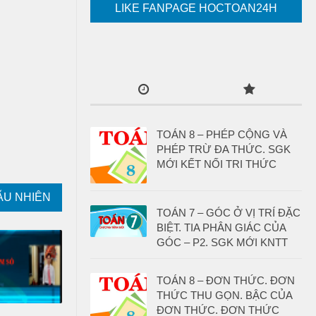
LIKE FANPAGE HOCTOAN24H
TOÁN 8 – PHÉP CỘNG VÀ
PHÉP TRỪ ĐA THỨC. SGK
MỚI KẾT NỐI TRI THỨC
ẪU NHIÊN
TOÁN 7 – GÓC Ở VỊ TRÍ ĐẶC
BIỆT. TIA PHÂN GIÁC CỦA
GÓC – P2. SGK MỚI KNTT
TOÁN 8 – ĐƠN THỨC. ĐƠN
THỨC THU GỌN. BẬC CỦA
ĐƠN THỨC. ĐƠN THỨC