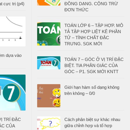
 cực trị (p4)
ĐỒNG DẠNG. CỘNG TRỪ
ĐƠN THỨC
TOÁN LỚP 6 – TẬP HỢP. MÔ
TẢ TẬP HỢP LIỆT KÊ PHẦN
TỬ – TÍNH CHẤT ĐẶC
TRƯNG. SGK MỚI
iệm dựa vào
TOÁN 7 – GÓC Ở VỊ TRÍ ĐẶC
BIỆT. TIA PHÂN GIÁC CỦA
GÓC – P1. SGK MỚI KNTT
Giới hạn hàm số dạng không
trên không – 0/0
Ị TRÍ ĐẶC
Cách phân biệt sự khác nhau
giữa chỉnh hợp và tổ hợp
IÁC CỦA