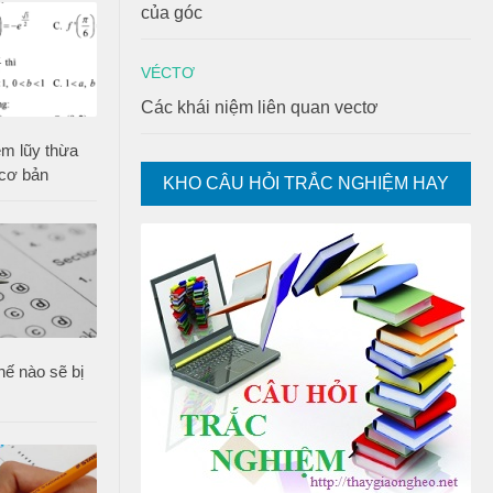
của góc
VÉCTƠ
Các khái niệm liên quan vectơ
ệm lũy thừa
 cơ bản
KHO CÂU HỎI TRẮC NGHIỆM HAY
thế nào sẽ bị