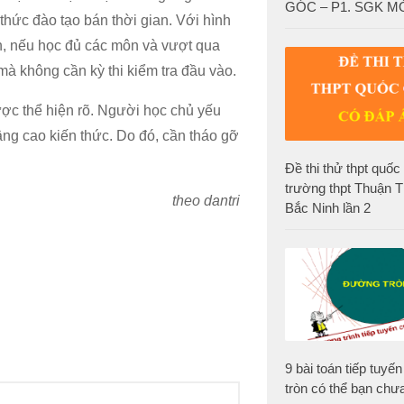
GÓC – P1. SGK M
 thức đào tạo bán thời gian. Với hình
h, nếu học đủ các môn và vượt qua
mà không cần kỳ thi kiểm tra đầu vào.
ợc thể hiện rõ. Người học chủ yếu
âng cao kiến thức. Do đó, cần tháo gỡ
Đề thi thử thpt quố
trường thpt Thuận T
theo dantri
Bắc Ninh lần 2
9 bài toán tiếp tuy
tròn có thể bạn chưa