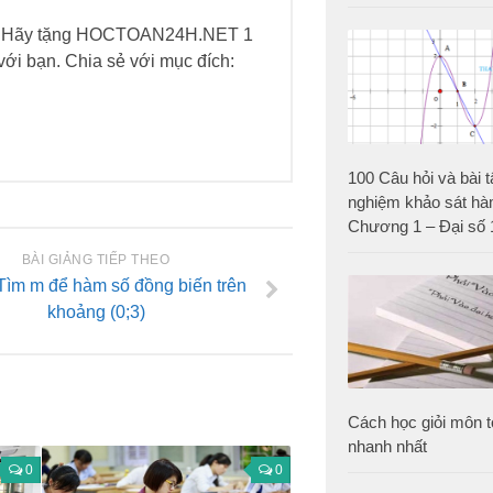
h. Hãy tặng HOCTOAN24H.NET 1
h với bạn. Chia sẻ với mục đích:
100 Câu hỏi và bài t
nghiệm khảo sát hà
Chương 1 – Đại số 
BÀI GIẢNG TIẾP THEO
 Tìm m để hàm số đồng biến trên
khoảng (0;3)
Cách học giỏi môn t
nhanh nhất
0
0