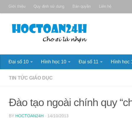
Giới thiệu
Quy định sử dụng
Bản quyền
Liên hệ
Đại số 10
Hình học 10
Đại số 11
Hình học 
TIN TỨC GIÁO DỤC
Đào tạo ngoài chính quy “c
BY
HOCTOAN24H
· 14/10/2013