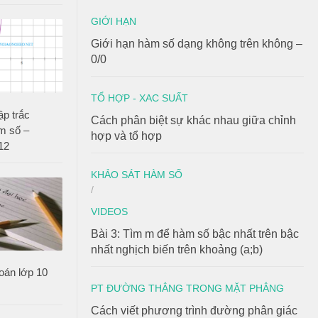
GIỚI HẠN
Giới hạn hàm số dạng không trên không –
0/0
TỔ HỢP - XAC SUẤT
ập trắc
Cách phân biệt sự khác nhau giữa chỉnh
m số –
hợp và tổ hợp
12
KHẢO SÁT HÀM SỐ
/
VIDEOS
Bài 3: Tìm m để hàm số bậc nhất trên bậc
nhất nghịch biến trên khoảng (a;b)
oán lớp 10
PT ĐƯỜNG THẲNG TRONG MẶT PHẲNG
Cách viết phương trình đường phân giác