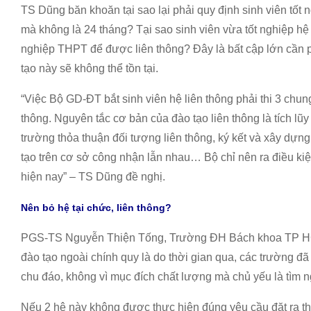
TS Dũng băn khoăn tại sao lại phải quy định sinh viên tốt
mà không là 24 tháng? Tại sao sinh viên vừa tốt nghiệp hệ C
nghiệp THPT để được liên thông? Đây là bất cập lớn cần p
tạo này sẽ không thể tồn tại.
“Việc Bộ GD-ĐT bắt sinh viên hệ liên thông phải thi 3 chu
thông. Nguyên tắc cơ bản của đào tạo liên thông là tích lũ
trường thỏa thuận đối tượng liên thông, ký kết và xây dựng 
tạo trên cơ sở công nhận lẫn nhau… Bộ chỉ nên ra điều kiệ
hiện nay” – TS Dũng đề nghị.
Nên bỏ hệ tại chức, liên thông?
PGS-TS Nguyễn Thiện Tống, Trường ĐH Bách khoa TP HC
đào tạo ngoài chính quy là do thời gian qua, các trường đ
chu đáo, không vì mục đích chất lượng mà chủ yếu là tìm n
Nếu 2 hệ này không được thực hiện đúng yêu cầu đặt ra 