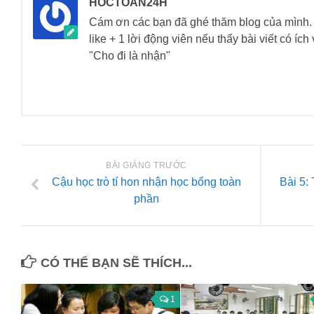
HOCTOAN24H
Cám ơn các bạn đã ghé thăm blog của mìn
like + 1 lời động viên nếu thấy bài viết có íc
"Cho đi là nhận"
BÀI GIẢNG TRƯỚC
Cậu học trò tí hon nhận học bổng toàn
Bài 5:
phần
CÓ THỂ BẠN SẼ THÍCH...
1