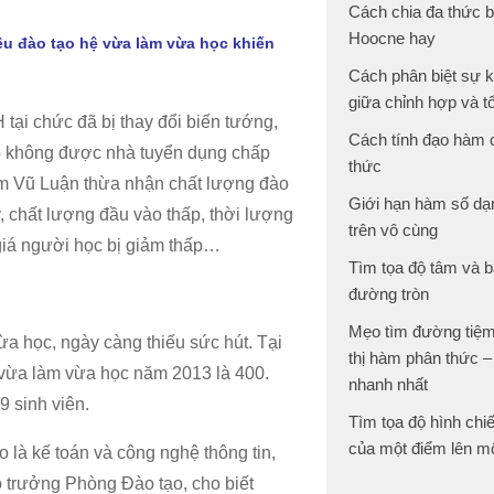
Cách chia đa thức 
Hoocne hay
iêu đào tạo hệ vừa làm vừa học khiến
Cách phân biệt sự 
giữa chỉnh hợp và t
 tại chức đã bị thay đổi biến tướng,
Cách tính đạo hàm
iệp không được nhà tuyển dụng chấp
thức
m Vũ Luận thừa nhận chất lượng đào
Giới hạn hàm số dạ
, chất lượng đầu vào thấp, thời lượng
trên vô cùng
 giá người học bị giảm thấp…
Tìm tọa độ tâm và b
đường tròn
Mẹo tìm đường tiệm
ừa học, ngày càng thiếu sức hút. Tại
thị hàm phân thức –
ừa làm vừa học năm 2013 là 400.
nhanh nhất
9 sinh viên.
Tìm tọa độ hình chi
của một điểm lên m
o là kế toán và công nghệ thông tin,
trưởng Phòng Đào tạo, cho biết