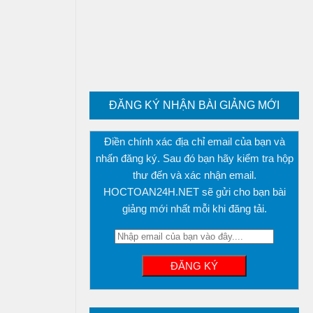
ĐĂNG KÝ NHẬN BÀI GIẢNG MỚI
Điền chính xác địa chỉ email của bạn và
nhấn đăng ký. Sau đó bạn hãy kiểm tra hộp
thư đến và xác nhận email.
HOCTOAN24H.NET sẽ gửi cho bạn bài
giảng mới nhất mỗi khi đăng tải.