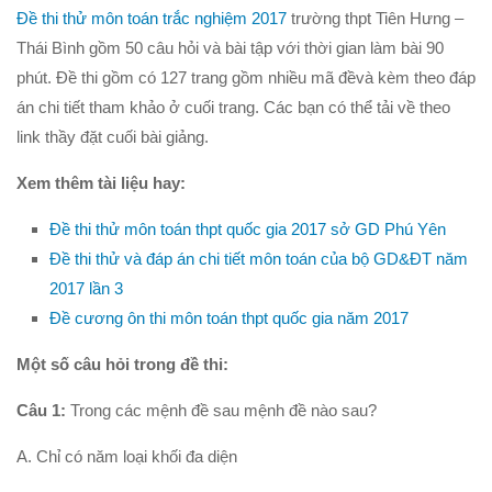
Đề thi thử môn toán trắc nghiệm 2017
trường thpt Tiên Hưng –
Hình học 10
Thái Bình gồm 50 câu hỏi và bài tập với thời gian làm bài 90
Véctơ
phút. Đề thi gồm có 127 trang gồm nhiều mã đềvà kèm theo đáp
Tích vô hướng của hai véctơ và ứng dụng
án chi tiết tham khảo ở cuối trang. Các bạn có thể tải về theo
link thầy đặt cuối bài giảng.
PT đường thẳng trong mặt phẳng
Phương pháp tọa độ trong mặt phẳng
Xem thêm tài liệu hay:
PT đường tròn
Đề thi thử môn toán thpt quốc gia 2017 sở GD Phú Yên
PT đường elip
Đề thi thử và đáp án chi tiết môn toán của bộ GD&ĐT năm
Đại số 11
2017 lần 3
Đề cương ôn thi môn toán thpt quốc gia năm 2017
Phương trình lượng giác
Tổ hợp – Xac suất
Một số câu hỏi trong đề thi:
Dãy số- CSC – CSN
Câu 1:
Trong các mệnh đề sau mệnh đề nào sau?
Giới hạn
A. Chỉ có năm loại khối đa diện
Đạo hàm