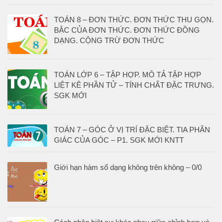
TOÁN 8 – ĐƠN THỨC. ĐƠN THỨC THU GỌN.
BẬC CỦA ĐƠN THỨC. ĐƠN THỨC ĐỒNG
DẠNG. CỘNG TRỪ ĐƠN THỨC
TOÁN LỚP 6 – TẬP HỢP. MÔ TẢ TẬP HỢP
LIỆT KÊ PHẦN TỬ – TÍNH CHẤT ĐẶC TRƯNG.
SGK MỚI
TOÁN 7 – GÓC Ở VỊ TRÍ ĐẶC BIỆT. TIA PHÂN
GIÁC CỦA GÓC – P1. SGK MỚI KNTT
Giới hạn hàm số dạng không trên không – 0/0