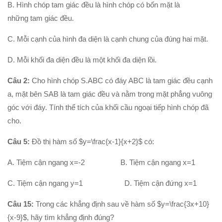
B. Hình chóp tam giác đều là hình chóp có bốn mặt là
Hình học 11
những tam giác đều.
Phép biến hình
C. Mỗi cạnh của hình đa diện là cạnh chung của đúng hai mặt.
Quan hệ song song trong không gian
Quan hệ vuông góc trong không gian
D. Mỗi khối đa diện đều là một khối đa diện lồi.
Đại số 12
Câu 2:
Cho hình chóp S.ABC có đáy ABC là tam giác đều cạnh
Khảo sát hàm số
a, mặt bên SAB là tam giác đều và nằm trong mặt phẳng vuông
góc với đáy. Tính thể tích của khối cầu ngoại tiếp hình chóp đã
Hàm số mũ-Logarit
cho.
Nguyên hàm-tích phân
Số phức
Câu 5:
Đồ thị hàm số $y=\frac{x-1}{x+2}$ có:
Hình học 12
A. Tiệm cận ngang x=-2 B. Tiệm cận ngang x=1
Thể tích khối đa diện
C. Tiệm cận ngang y=1 D. Tiệm cận đứng x=1
Mặt nón-mặt trụ-mặt cầu
Câu 15:
Trong các khẳng định sau về hàm số $y=\frac{3x+10}
PT mặt phẳng
{x-9}$, hãy tìm khẳng định đúng?