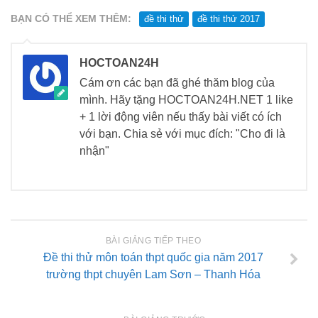
BẠN CÓ THỂ XEM THÊM:
đề thi thử
đề thi thử 2017
HOCTOAN24H
Cám ơn các bạn đã ghé thăm blog của
mình. Hãy tặng HOCTOAN24H.NET 1 like
+ 1 lời động viên nếu thấy bài viết có ích
với bạn. Chia sẻ với mục đích: "Cho đi là
nhận"
BÀI GIẢNG TIẾP THEO
Đề thi thử môn toán thpt quốc gia năm 2017
trường thpt chuyên Lam Sơn – Thanh Hóa