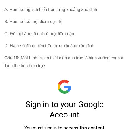
Phương trình mặt cầu
A. Hàm số nghịch biến trên từng khoảng xác định
PT đường thẳng
Tài liệu
B. Hàm số có một điểm cực trị
Videos
C. Đồ thị hàm số chỉ có một tiệm cận
Bài học cuộc sống
D. Hàm số đồng biến trên từng khoảng xác định
Download tài liệu
Câu 19:
Một hình trụ có thiết diện qua trục là hình vuông cạnh a.
Đề thi thử thpt quốc gia 2016
Tính thể tích hình trụ?
Đề thi thử thpt quốc gia 2017
Đề thi thử thpt quốc gia 2018
Bài tập trắc nghiệm