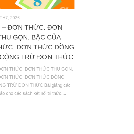
 TH7, 2026
8 – ĐƠN THỨC. ĐƠN
THU GỌN. BẬC CỦA
HỨC. ĐƠN THỨC ĐỒNG
 CỘNG TRỪ ĐƠN THỨC
 ĐƠN THỨC. ĐƠN THỨC THU GỌN.
ĐƠN THỨC. ĐƠN THỨC ĐỒNG
G TRỪ ĐƠN THỨC Bài giảng các
 cho các sách kết nối tri thức,...