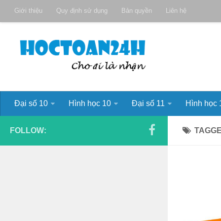
Giới thiệu
Quy định sử dụng
Bản quyền
Liên hệ
Đại số 10
Hình học 10
Đại số 11
Hình học 
FOLLOW:
TAGG