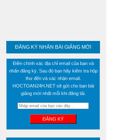
ĐĂNG KÝ NHẬN BÀI GIẢNG MỚI
Điền chính xác địa chỉ email của bạn và
nhấn đăng ký. Sau đó bạn hãy kiểm tra hộp
thư đến và xác nhận email.
HOCTOAN24H.NET sẽ gửi cho bạn bài
giảng mới nhất mỗi khi đăng tải.