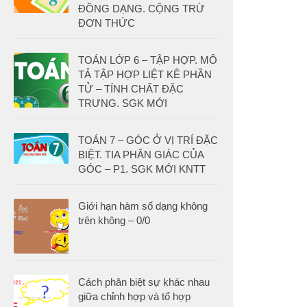
ĐỒNG DẠNG. CỘNG TRỪ
ĐƠN THỨC
TOÁN LỚP 6 – TẬP HỢP. MÔ
TẢ TẬP HỢP LIỆT KÊ PHẦN
TỬ – TÍNH CHẤT ĐẶC
TRƯNG. SGK MỚI
TOÁN 7 – GÓC Ở VỊ TRÍ ĐẶC
BIỆT. TIA PHÂN GIÁC CỦA
GÓC – P1. SGK MỚI KNTT
Giới hạn hàm số dạng không
trên không – 0/0
Cách phân biệt sự khác nhau
giữa chỉnh hợp và tổ hợp