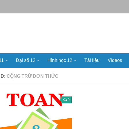
11
Đại số 12
Hình học 12
Tài liệu
Videos
ED:
CỘNG TRỪ ĐƠN THỨC
0