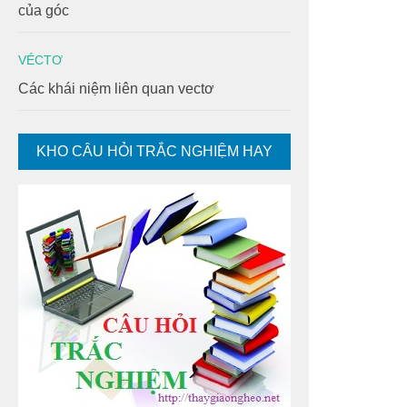
của góc
VÉCTƠ
Các khái niệm liên quan vectơ
KHO CÂU HỎI TRẮC NGHIỆM HAY