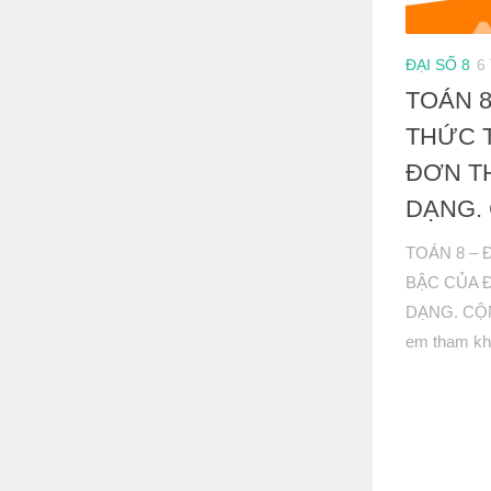
ĐẠI SỐ 8
6
TOÁN 
THỨC 
ĐƠN T
DẠNG.
TOÁN 8 –
BẬC CỦA 
DẠNG. CỘN
em tham khảo