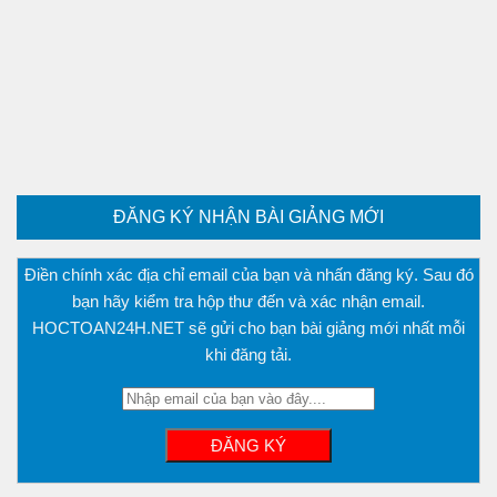
Phương trình mặt cầu
PT đường thẳng
Tài liệu
Videos
Bài học cuộc sống
Download tài liệu
ĐĂNG KÝ NHẬN BÀI GIẢNG MỚI
Đề thi thử thpt quốc gia 2016
Điền chính xác địa chỉ email của bạn và nhấn đăng ký. Sau đó
Đề thi thử thpt quốc gia 2017
bạn hãy kiểm tra hộp thư đến và xác nhận email.
Đề thi thử thpt quốc gia 2018
HOCTOAN24H.NET sẽ gửi cho bạn bài giảng mới nhất mỗi
Bài tập trắc nghiệm
khi đăng tải.