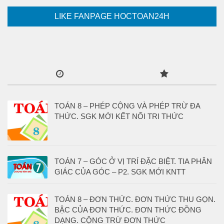
LIKE FANPAGE HOCTOAN24H
TOÁN 8 – PHÉP CỘNG VÀ PHÉP TRỪ ĐA
THỨC. SGK MỚI KẾT NỐI TRI THỨC
TOÁN 7 – GÓC Ở VỊ TRÍ ĐẶC BIỆT. TIA PHÂN
GIÁC CỦA GÓC – P2. SGK MỚI KNTT
TOÁN 8 – ĐƠN THỨC. ĐƠN THỨC THU GỌN.
BẬC CỦA ĐƠN THỨC. ĐƠN THỨC ĐỒNG
DẠNG. CỘNG TRỪ ĐƠN THỨC