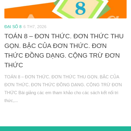
Hình học 10
Véctơ
ĐẠI SỐ 8
6 TH7, 2026
Tích vô hướng của hai véctơ và ứng dụng
TOÁN 8 – ĐƠN THỨC. ĐƠN THỨC THU
PT đường thẳng trong mặt phẳng
GỌN. BẬC CỦA ĐƠN THỨC. ĐƠN
Phương pháp tọa độ trong mặt phẳng
THỨC ĐỒNG DẠNG. CỘNG TRỪ ĐƠN
PT đường tròn
THỨC
PT đường elip
Đại số 11
TOÁN 8 – ĐƠN THỨC. ĐƠN THỨC THU GỌN. BẬC CỦA
ĐƠN THỨC. ĐƠN THỨC ĐỒNG DẠNG. CỘNG TRỪ ĐƠN
Phương trình lượng giác
THỨC Bài giảng các em tham khảo cho các sách kết nối tri
Tổ hợp – Xac suất
thức,...
Dãy số- CSC – CSN
Giới hạn
Đạo hàm