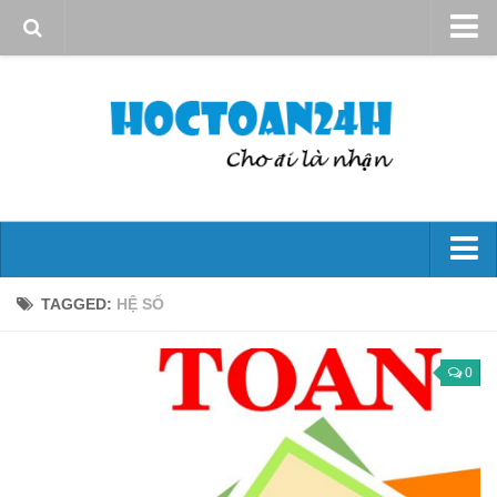
Giới thiệu
Quy định sử dụng
Bản quyền
Liên hệ
Đại số 10
TAGGED:
HỆ SỐ
Mệnh đề – Tập hợp
Hs bậc nhất và bậc hai
0
Phương trình và hệ phương trình
Bất đẳng thức và bất Pt
Góc và công thức lượng giác