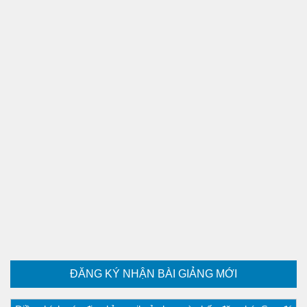
PT đường thẳng
Tài liệu
Videos
Bài học cuộc sống
Download tài liệu
Đề thi thử thpt quốc gia 2016
Đề thi thử thpt quốc gia 2017
Đề thi thử thpt quốc gia 2018
Bài tập trắc nghiệm
ĐĂNG KÝ NHẬN BÀI GIẢNG MỚI