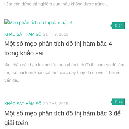
tiệm cận đứng thì nghiệm của mẫu không được trùng...
Véctơ
Tích vô hướng của hai véctơ và ứng dụng
PT đường thẳng trong mặt phẳng
24
Phương pháp tọa độ trong mặt phẳng
KHẢO SÁT HÀM SỐ
21 TH9, 2015
Một số mẹo phân tích đồ thị hàm bậc 4
PT đường tròn
trong khảo sát
PT đường elip
Đại số 11
Xin chào các bạn khi nói tới mẹo phân tích đồ thị hàm số để làm
một số bài toán khảo sát thì trước đây thầy đã có viết 1 bài về
Phương trình lượng giác
vấn đề...
Tổ hợp – Xac suất
Dãy số- CSC – CSN
Giới hạn
44
KHẢO SÁT HÀM SỐ
20 TH8, 2015
Đạo hàm
Một số mẹo phân tích đồ thị hàm bậc 3 để
giải toán
Hình học 11