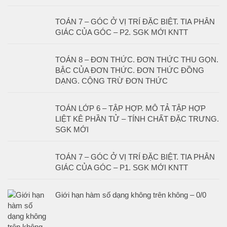
TOÁN 7 – GÓC Ở VỊ TRÍ ĐẶC BIỆT. TIA PHÂN
GIÁC CỦA GÓC – P2. SGK MỚI KNTT
TOÁN 8 – ĐƠN THỨC. ĐƠN THỨC THU GỌN.
BẬC CỦA ĐƠN THỨC. ĐƠN THỨC ĐỒNG
DẠNG. CỘNG TRỪ ĐƠN THỨC
TOÁN LỚP 6 – TẬP HỢP. MÔ TẢ TẬP HỢP
LIỆT KÊ PHẦN TỬ – TÍNH CHẤT ĐẶC TRƯNG.
SGK MỚI
TOÁN 7 – GÓC Ở VỊ TRÍ ĐẶC BIỆT. TIA PHÂN
GIÁC CỦA GÓC – P1. SGK MỚI KNTT
Giới hạn hàm số dạng không trên không – 0/0