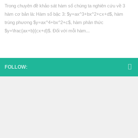
Phép biến hình
Trong chuyên đề khảo sát hàm số chúng ta nghiên cứu về 3
Quan hệ song song trong không gian
hàm cơ bản là: Hàm số bậc 3: $y=ax^3+bx^2+cx+d$, hàm
trùng phương $y=ax^4+bx^2+c$, hàm phân thức
Quan hệ vuông góc trong không gian
$y=\frac{ax+b}{cx+d}$. Đối với mỗi hàm...
Đại số 12
Khảo sát hàm số
Hàm số mũ-Logarit
Nguyên hàm-tích phân
FOLLOW:
Số phức
Hình học 12
Thể tích khối đa diện
Mặt nón-mặt trụ-mặt cầu
PT mặt phẳng
Phương trình mặt cầu