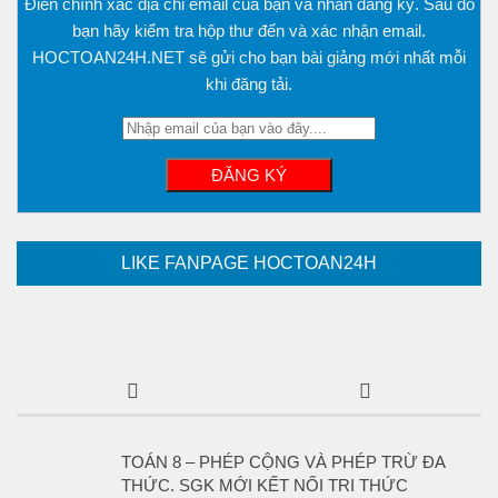
Điền chính xác địa chỉ email của bạn và nhấn đăng ký. Sau đó
bạn hãy kiểm tra hộp thư đến và xác nhận email.
HOCTOAN24H.NET sẽ gửi cho bạn bài giảng mới nhất mỗi
khi đăng tải.
LIKE FANPAGE HOCTOAN24H
TOÁN 8 – PHÉP CỘNG VÀ PHÉP TRỪ ĐA
THỨC. SGK MỚI KẾT NỐI TRI THỨC