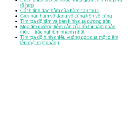
tổ hợp
Cách tính đạo hàm của hàm căn thức
Giới hạn hàm số dạng vô cùng trên vô cùng
Tìm tọa độ tâm và bán kính của đường tròn
Mẹo tìm đường tiệm cận của đồ thị hàm phân
thức – trắc nghiệm nhanh nhất
Tìm tọa độ hình chiếu vuông góc của một điểm
lên một mặt phẳng