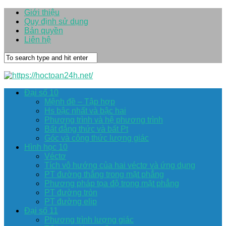
Giới thiệu
Quy định sử dụng
Bản quyền
Liên hệ
Đại số 10
Mệnh đề – Tập hợp
Hs bậc nhất và bậc hai
Phương trình và hệ phương trình
Bất đẳng thức và bất Pt
Góc và công thức lượng giác
Hình học 10
Véctơ
Tích vô hướng của hai véctơ và ứng dụng
PT đường thẳng trong mặt phẳng
Phương pháp tọa độ trong mặt phẳng
PT đường tròn
PT đường elip
Đại số 11
Phương trình lượng giác