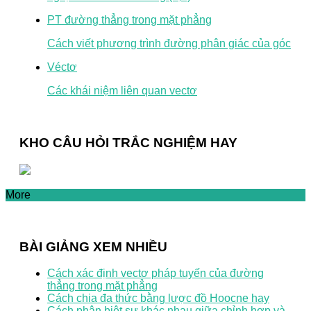
PT đường thẳng trong mặt phẳng
Cách viết phương trình đường phân giác của góc
Véctơ
Các khái niệm liên quan vectơ
KHO CÂU HỎI TRẮC NGHIỆM HAY
More
BÀI GIẢNG XEM NHIỀU
Cách xác định vectơ pháp tuyến của đường
thẳng trong mặt phẳng
Cách chia đa thức bằng lược đồ Hoocne hay
Cách phân biệt sự khác nhau giữa chỉnh hợp và