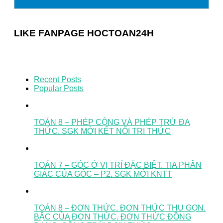
LIKE FANPAGE HOCTOAN24H
Recent Posts
Popular Posts
TOÁN 8 – PHÉP CỘNG VÀ PHÉP TRỪ ĐA
THỨC. SGK MỚI KẾT NỐI TRI THỨC
TOÁN 7 – GÓC Ở VỊ TRÍ ĐẶC BIỆT. TIA PHÂN
GIÁC CỦA GÓC – P2. SGK MỚI KNTT
TOÁN 8 – ĐƠN THỨC. ĐƠN THỨC THU GỌN.
BẬC CỦA ĐƠN THỨC. ĐƠN THỨC ĐỒNG