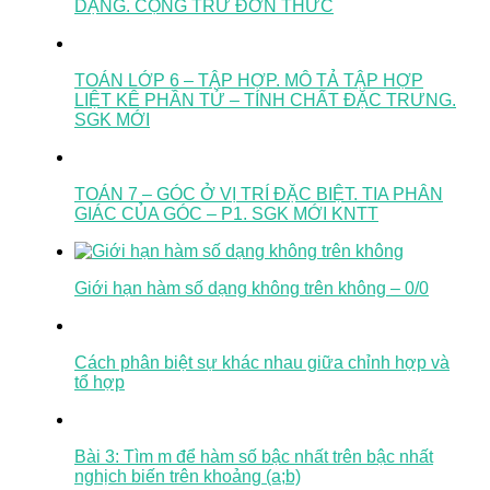
DẠNG. CỘNG TRỪ ĐƠN THỨC
TOÁN LỚP 6 – TẬP HỢP. MÔ TẢ TẬP HỢP
LIỆT KÊ PHẦN TỬ – TÍNH CHẤT ĐẶC TRƯNG.
SGK MỚI
TOÁN 7 – GÓC Ở VỊ TRÍ ĐẶC BIỆT. TIA PHÂN
GIÁC CỦA GÓC – P1. SGK MỚI KNTT
Giới hạn hàm số dạng không trên không – 0/0
Cách phân biệt sự khác nhau giữa chỉnh hợp và
tổ hợp
Bài 3: Tìm m để hàm số bậc nhất trên bậc nhất
nghịch biến trên khoảng (a;b)