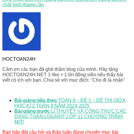
chất hình thang cân
HOCTOAN24H
Cám ơn các bạn đã ghé thăm blog của mình. Hãy tặng
HOCTOAN24H.NET 1 like + 1 lời động viên nếu thấy bài
viết có ích với bạn. Chia sẻ với mục đích: "Cho đi là nhận"
Bài giảng tiếp theo
TOÁN 9 – ĐỀ 1 – ĐỀ THI GIỮA
HỌC KÌ 2 TOÁN 9 NĂM 2024-2025
Bài giảng trước
LÍ THUYẾT VÀ CÔNG THỨC CÁC
DẠNG TOÁN LOGARIT LỚP 11 CHƯƠNG TRÌNH
MỚI
Bạn hãy đặt câu hỏi và thảo luận đúng chuyên mục bài