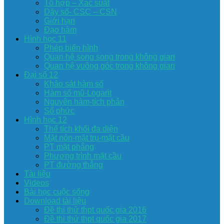
Tổ hợp – Xac suất
Dãy số- CSC – CSN
Giới hạn
Đạo hàm
Hình học 11
Phép biến hình
Quan hệ song song trong không gian
Quan hệ vuông góc trong không gian
Đại số 12
Khảo sát hàm số
Hàm số mũ-Logarit
Nguyên hàm-tích phân
Số phức
Hình học 12
Thể tích khối đa diện
Mặt nón-mặt trụ-mặt cầu
PT mặt phẳng
Phương trình mặt cầu
PT đường thẳng
Tài liệu
Videos
Bài học cuộc sống
Download tài liệu
Đề thi thử thpt quốc gia 2016
Đề thi thử thpt quốc gia 2017