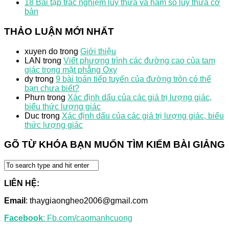
18 Bài tập trắc nghiệm lũy thừa và hàm số lũy thừa cơ
bản
THẢO LUẬN MỚI NHẤT
xuyen do
trong
Giới thiệu
LAN
trong
Viết phương trình các đường cao của tam
giác trong mặt phẳng Oxy
dy
trong
9 bài toán tiếp tuyến của đường tròn có thể
bạn chưa biết?
Phưn
trong
Xác định dấu của các giá trị lượng giác,
biểu thức lượng giác
Duc
trong
Xác định dấu của các giá trị lượng giác, biểu
thức lượng giác
GÕ TỪ KHÓA BẠN MUỐN TÌM KIẾM BÀI GIẢNG
LIÊN HỆ:
Email
: thaygiaongheo2006@gmail.com
Facebook
: Fb.com/caomanhcuong