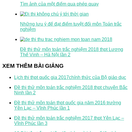
Tìm ảnh của một điểm qua phép quay
Những lưu ý để đạt điểm tuyệt đối môn Toán trắc
nghiệm
Đề thi thử môn toán trắc nghiệm 2018 thpt Lương
Thế Vinh – Hà Nội lần 2
XEM THÊM BÀI GIẢNG
Lịch thi thpt quốc gia 2017chính thức của Bộ giáo dục
Đề thi thử môn toán trắc nghiệm 2018 thpt chuyên Bắc
Ninh lần 2
Đề thi thử môn toán thpt quốc gia năm 2016 trường
Yên Lạc – Vĩnh Phúc lần 1
Đề thi thử môn toán trắc nghiệm 2017 thpt Yên Lạc –
Vĩnh Phúc lần 3