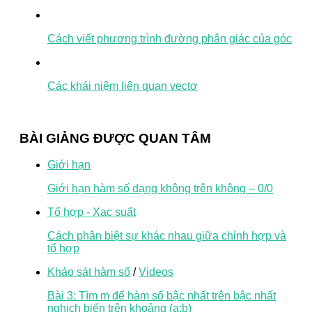
Cách viết phương trình đường phân giác của góc
Các khái niệm liên quan vectơ
BÀI GIẢNG ĐƯỢC QUAN TÂM
Giới hạn
Giới hạn hàm số dạng không trên không – 0/0
Tổ hợp - Xac suất
Cách phân biệt sự khác nhau giữa chỉnh hợp và
tổ hợp
Khảo sát hàm số
/
Videos
Bài 3: Tìm m để hàm số bậc nhất trên bậc nhất
nghịch biến trên khoảng (a;b)