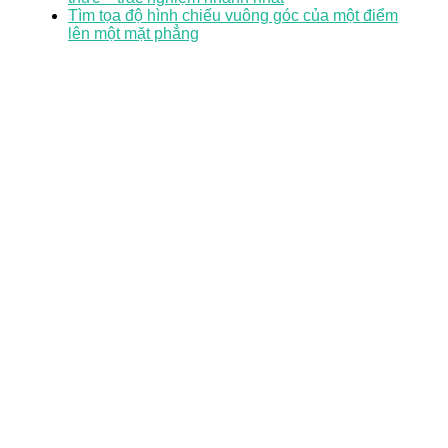
Tìm tọa độ hình chiếu vuông góc của một điểm
lên một mặt phẳng