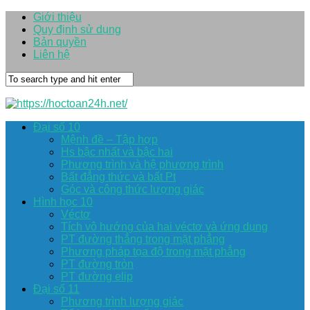
Giới thiệu
Quy định sử dụng
Bản quyền
Liên hệ
Đại số 10
Mệnh đề – Tập hợp
Hs bậc nhất và bậc hai
Phương trình và hệ phương trình
Bất đẳng thức và bất Pt
Góc và công thức lượng giác
Hình học 10
Véctơ
Tích vô hướng của hai véctơ và ứng dụng
PT đường thẳng trong mặt phẳng
Phương pháp tọa độ trong mặt phẳng
PT đường tròn
PT đường elip
Đại số 11
Phương trình lượng giác