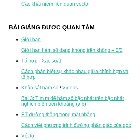
Các khái niệm liên quan vectơ
BÀI GIẢNG ĐƯỢC QUAN TÂM
Giới hạn
Giới hạn hàm số dạng không trên không – 0/0
Tổ hợp - Xac suất
Cách phân biệt sự khác nhau giữa chỉnh hợp và
tổ hợp
Khảo sát hàm số
/
Videos
Bài 3: Tìm m để hàm số bậc nhất trên bậc nhất
nghịch biến trên khoảng (a;b)
PT đường thẳng trong mặt phẳng
Cách viết phương trình đường phân giác của góc
Véctơ