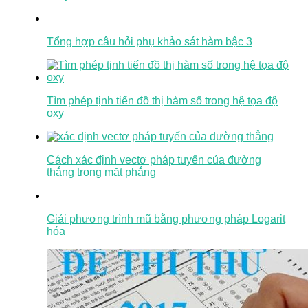
Tổng hợp câu hỏi phụ khảo sát hàm bậc 3
Tìm phép tịnh tiến đồ thị hàm số trong hệ tọa độ
oxy
Cách xác định vectơ pháp tuyến của đường
thẳng trong mặt phẳng
Giải phương trình mũ bằng phương pháp Logarit
hóa