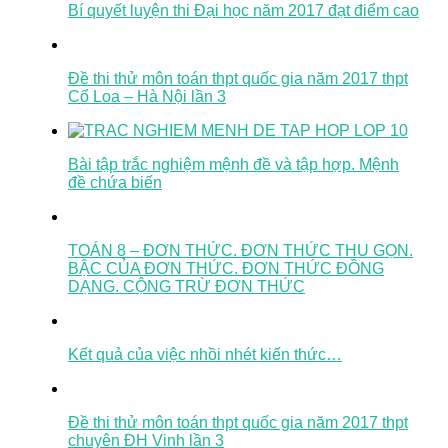
Bí quyết luyện thi Đại học năm 2017 đạt điểm cao
Đề thi thử môn toán thpt quốc gia năm 2017 thpt
Cổ Loa – Hà Nội lần 3
Bài tập trắc nghiệm mệnh đề và tập hợp. Mệnh
đề chứa biến
TOÁN 8 – ĐƠN THỨC. ĐƠN THỨC THU GỌN.
BẬC CỦA ĐƠN THỨC. ĐƠN THỨC ĐỒNG
DẠNG. CỘNG TRỪ ĐƠN THỨC
Kết quả của việc nhồi nhét kiến thức…
Đề thi thử môn toán thpt quốc gia năm 2017 thpt
chuyên ĐH Vinh lần 3