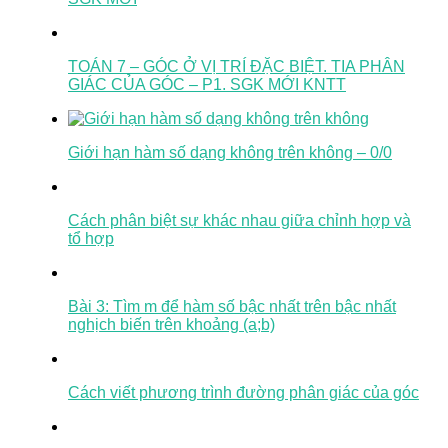
TOÁN 7 – GÓC Ở VỊ TRÍ ĐẶC BIỆT. TIA PHÂN
GIÁC CỦA GÓC – P1. SGK MỚI KNTT
Giới hạn hàm số dạng không trên không – 0/0
Cách phân biệt sự khác nhau giữa chỉnh hợp và
tổ hợp
Bài 3: Tìm m để hàm số bậc nhất trên bậc nhất
nghịch biến trên khoảng (a;b)
Cách viết phương trình đường phân giác của góc