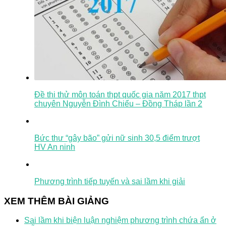
Đề thi thử môn toán thpt quốc gia năm 2017 thpt
chuyên Nguyễn Đình Chiểu – Đồng Tháp lần 2
Bức thư “gây bão” gửi nữ sinh 30,5 điểm trượt
HV An ninh
Phương trình tiếp tuyến và sai lầm khi giải
XEM THÊM BÀI GIẢNG
Sai lầm khi biện luận nghiệm phương trình chứa ẩn ở