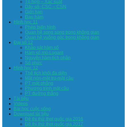
Tổ hợp – Xac suất
Dãy số- CSC – CSN
Giới hạn
Đạo hàm
Hình học 11
Phép biến hình
Quan hệ song song trong không gian
Quan hệ vuông góc trong không gian
Đại số 12
Khảo sát hàm số
Hàm số mũ-Logarit
Nguyên hàm-tích phân
Số phức
Hình học 12
Thể tích khối đa diện
Mặt nón-mặt trụ-mặt cầu
PT mặt phẳng
Phương trình mặt cầu
PT đường thẳng
Tài liệu
Videos
Bài học cuộc sống
Download tài liệu
Đề thi thử thpt quốc gia 2016
Đề thi thử thpt quốc gia 2017