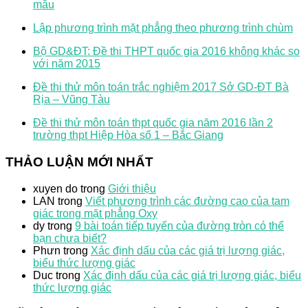
mẫu
Lập phương trình mặt phẳng theo phương trình chùm
Bộ GD&ĐT: Đề thi THPT quốc gia 2016 không khác so
với năm 2015
Đề thi thử môn toán trắc nghiệm 2017 Sở GD-ĐT Bà
Rịa – Vũng Tàu
Đề thi thử môn toán thpt quốc gia năm 2016 lần 2
trường thpt Hiệp Hòa số 1 – Bắc Giang
THẢO LUẬN MỚI NHẤT
xuyen do
trong
Giới thiệu
LAN
trong
Viết phương trình các đường cao của tam
giác trong mặt phẳng Oxy
dy
trong
9 bài toán tiếp tuyến của đường tròn có thể
bạn chưa biết?
Phưn
trong
Xác định dấu của các giá trị lượng giác,
biểu thức lượng giác
Duc
trong
Xác định dấu của các giá trị lượng giác, biểu
thức lượng giác