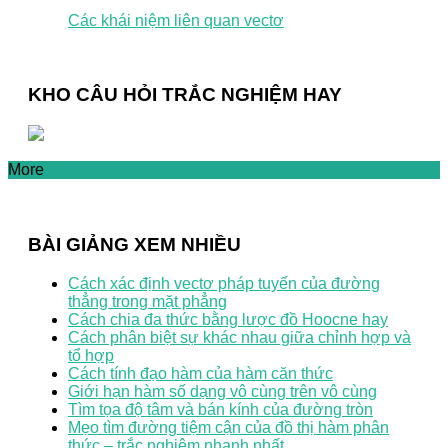
Các khái niệm liên quan vectơ
KHO CÂU HỎI TRẮC NGHIỆM HAY
More
BÀI GIẢNG XEM NHIỀU
Cách xác định vectơ pháp tuyến của đường
thẳng trong mặt phẳng
Cách chia đa thức bằng lược đồ Hoocne hay
Cách phân biệt sự khác nhau giữa chỉnh hợp và
tổ hợp
Cách tính đạo hàm của hàm căn thức
Giới hạn hàm số dạng vô cùng trên vô cùng
Tìm tọa độ tâm và bán kính của đường tròn
Mẹo tìm đường tiệm cận của đồ thị hàm phân
thức – trắc nghiệm nhanh nhất