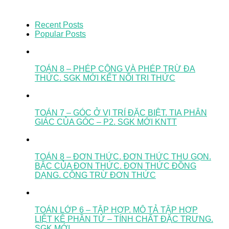
Recent Posts
Popular Posts
TOÁN 8 – PHÉP CỘNG VÀ PHÉP TRỪ ĐA
THỨC. SGK MỚI KẾT NỐI TRI THỨC
TOÁN 7 – GÓC Ở VỊ TRÍ ĐẶC BIỆT. TIA PHÂN
GIÁC CỦA GÓC – P2. SGK MỚI KNTT
TOÁN 8 – ĐƠN THỨC. ĐƠN THỨC THU GỌN.
BẬC CỦA ĐƠN THỨC. ĐƠN THỨC ĐỒNG
DẠNG. CỘNG TRỪ ĐƠN THỨC
TOÁN LỚP 6 – TẬP HỢP. MÔ TẢ TẬP HỢP
LIỆT KÊ PHẦN TỬ – TÍNH CHẤT ĐẶC TRƯNG.
SGK MỚI